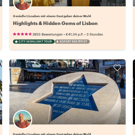
Wähle deinen Lieblingsgastgeber
Genieße Lissabon mit einem Gastgeber deiner Wahl
Highlights & Hidden Gems of Lisbon
•
•
2855 Bewertungen
€41.34
p.P.
3 Stunden
CITY HIGHLIGHT TOUR
SOFORT BESTÄTIGT
Wähle deinen Lieblingsgastgeber
Genieße Lissabon mit einem Gastgeber deiner Wahl