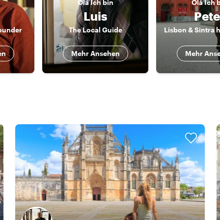
Olá
Ich bin
Olá
Ich 
Luis
Pete
ounder
The Local Guide
en
Mehr Ansehen
Mehr Ans