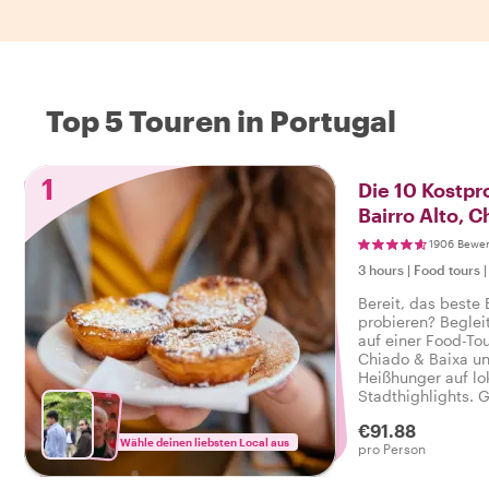
Top 5 Touren in Portugal
1
Die 10 Kostpr
Bairro Alto, C
1906 Bewe
3 hours
|
Food tours
Bereit, das beste
probieren? Beglei
auf einer Food-Tou
Chiado & Baixa und
Heißhunger auf lo
Stadthighlights. 
Verkostungen, die
€91.88
reichen, sowie Ge
Wähle deinen liebsten Local aus
pro Person
schmackhaften Foo