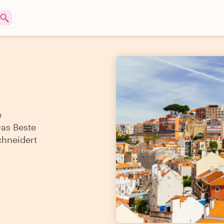
e
Das Beste
chneidert