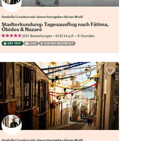
Wähle deinen Lieblingsgastgeber
Genieße Lissabon mit einem Gastgeber deiner Wahl
Stadterkundung: Tagesausflug nach Fátima,
Óbidos & Nazaré
•
•
2151 Bewertungen
€121.14
p.P.
8 Stunden
DAY TRIP
CAR
SOFORT BESTÄTIGT
Wähle deinen Lieblingsgastgeber
Genieße Lissabon mit einem Gastgeber deiner Wahl