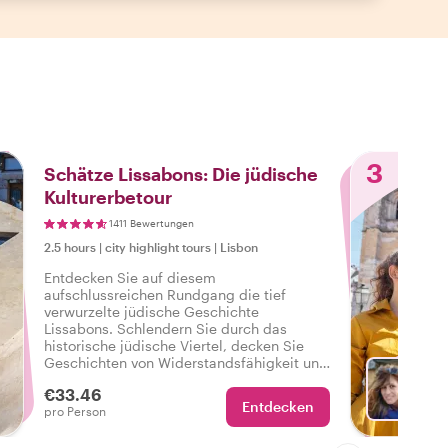
3
Schätze Lissabons: Die jüdische
Kulturerbetour
1411 Bewertungen
2.5 hours
|
city highlight tours
|
Lisbon
Entdecken Sie auf diesem
aufschlussreichen Rundgang die tief
verwurzelte jüdische Geschichte
Lissabons. Schlendern Sie durch das
historische jüdische Viertel, decken Sie
Geschichten von Widerstandsfähigkeit und
Tragödie auf und besuchen Sie wichtige
€33.46
Sehenswürdigkeiten, die den bleibenden
Entdecken
Wä
pro Person
Einfluss der Gemeinschaft auf die Stadt
hervorheben.