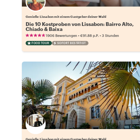
Wähle deinen Lieblingsgastgeber
Genieße Lissabon mit einem Gastgeber deiner Wahl
Die 10 Kostproben von Lissabon: Bairro Alto,
Chiado & Baixa
•
•
1906 Bewertungen
€91.88
p.P.
3 Stunden
FOOD TOUR
SOFORT BESTÄTIGT
Wähle deinen Lieblingsgastgeber
Genieße Lissabon mit einem Gastgeber deiner Wahl