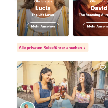
Olá
Ich bin
Olá
Ich bin
Lucia
David
The Life Lover
The Roaming Allr
Mehr Ansehen
Mehr Anseh
Alle privaten Reiseführer ansehen