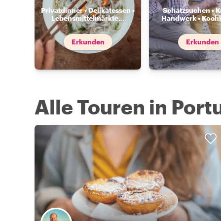
Privatdinner • Delikatessen •
Schatzsuchen • K
Lebensmittelmärkte
...
Handwerk • Koch
Erkunden
Erkunden
Alle Touren in Port