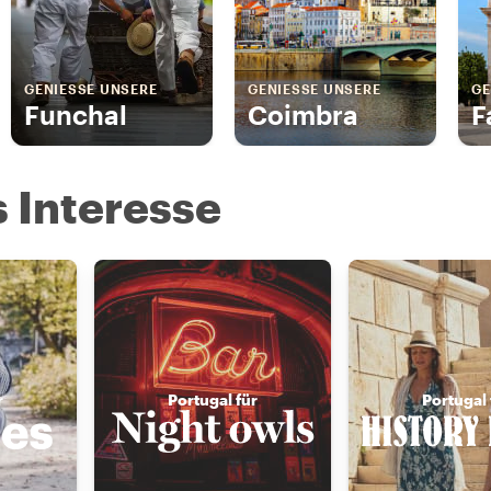
GENIESSE UNSERE
GENIESSE UNSERE
GE
Funchal
Coimbra
F
s Interesse
r
Portugal für
Portugal 