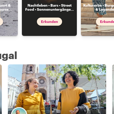
unst &
Nachtleben • Bars • Street
Kulturerbe • Burg
kurse
...
Food • Sonnenuntergänge
...
& Legende
Erkunden
Erkund
ugal