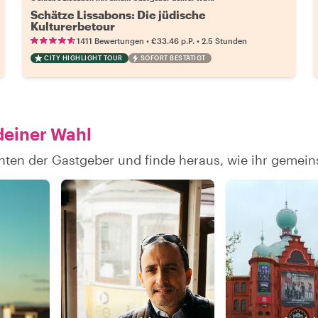
Schätze Lissabons: Die jüdische
Kulturerbetour
•
•
1411 Bewertungen
€33.46
p.P.
2.5 Stunden
CITY HIGHLIGHT TOUR
SOFORT BESTÄTIGT
deiner Wahl
hten der Gastgeber und finde heraus, wie ihr gemei