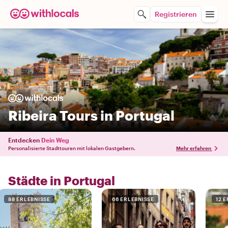
Registrieren
Ribeira Tours in Portugal
Entdecken
Dein Weg
Personalisierte Stadttouren mit lokalen Gastgebern.
Mehr erfahren
Städte in Portugal
88 ERLEBNISSE
66 ERLEBNISSE
12 