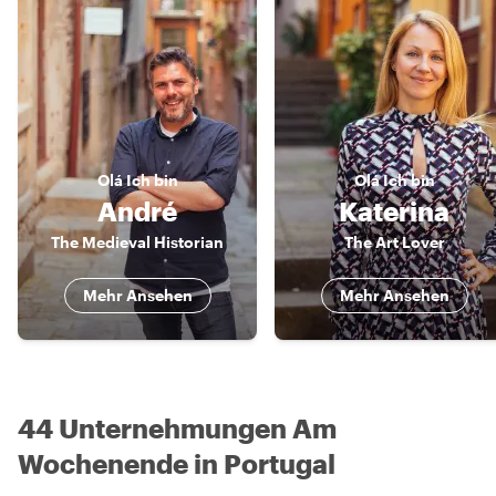
Olá
Ich bin
Olá
Ich bin
André
Katerina
The Medieval Historian
The Art Lover
Mehr Ansehen
Mehr Ansehen
44 Unternehmungen Am
Wochenende in Portugal