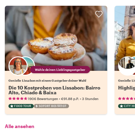
Wähle deinen Lieblingsgastgeber
Genieße Lissabon mit einem Gastgeber deiner Wahl
Genieße Li
Die 10 Kostproben von Lissabon: Bairro
Highli
Alto, Chiado & Baixa
•
•
1906 Bewertungen
€91.88
p.P.
3 Stunden
FOOD TOUR
SOFORT BESTÄTIGT
CITY H
Alle ansehen