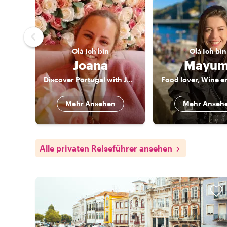
Olá
Ich bin
Olá
Ich bin
Joana
Mayum
Discover Portugal with Joana!
Mehr Ansehen
Mehr Anseh
Alle privaten Reiseführer ansehen