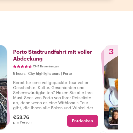
3
Porto Stadtrundfahrt mit voller
Abdeckung
4547 Bewertungen
5 hours
|
City highlight tours
|
Porto
Bereit für eine vollgepackte Tour voller
Geschichte, Kultur, Geschichten und
Sehenswürdigkeiten? Haken Sie alle Ihre
Must-Sees von Porto von Ihrer Reiseliste
ab, denn wenn es eine Withlocals-Tour
gibt, die Ihnen alle Ecken und Winkel der
Stadt zeigt, dann ist es diese komplette
€53.76
und personalisierte Tour durch Porto.
Entdecken
Wä
pro Person