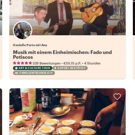
Genieße Porto mit Ana
Musik mit einem Einheimischen: Fado und
Petiscos
•
•
328 Bewertungen
€55.15
p.P.
4 Stunden
ART & CULTURE TOUR
SOFORT BESTÄTIGT
FAMILIENFREUNDLICH