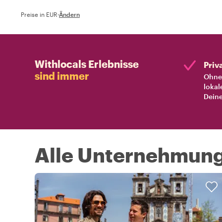
Preise in EUR
·
Ändern
Withlocals Erlebnisse
Priv
sind immer
Ohne 
lokal
Deine
Alle Unternehmunge