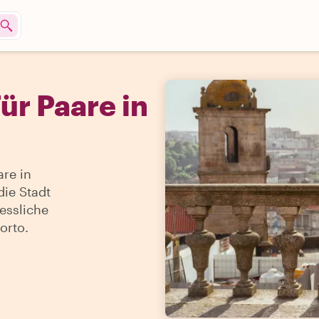
r Paare in
re in
die Stadt
essliche
orto.