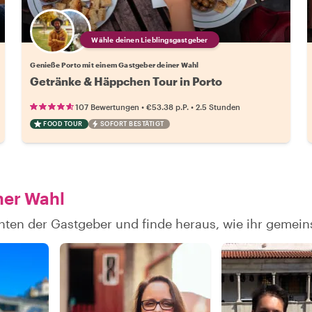
Wähle deinen Lieblingsgastgeber
Genieße Porto mit einem Gastgeber deiner Wahl
Getränke & Häppchen Tour in Porto
•
•
107 Bewertungen
€53.38
p.P.
2.5 Stunden
FOOD TOUR
SOFORT BESTÄTIGT
ner Wahl
hten der Gastgeber und finde heraus, wie ihr gemei