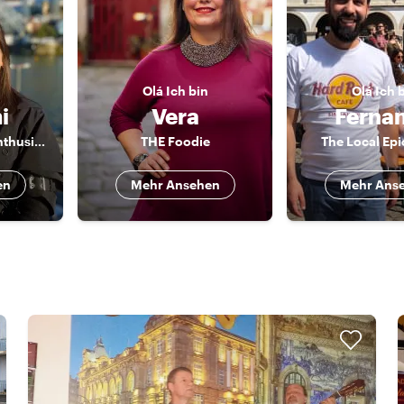
Olá
Ich bin
Olá
Ich 
i
Vera
Ferna
Food lover, Wine enthusiast, History buff!
THE Foodie
The Local Epi
en
Mehr Ansehen
Mehr Ans