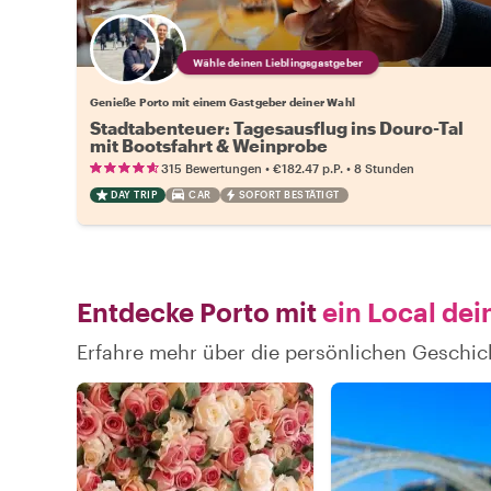
Wähle deinen Lieblingsgastgeber
Genieße Porto mit einem Gastgeber deiner Wahl
Stadtabenteuer: Tagesausflug ins Douro-Tal
mit Bootsfahrt & Weinprobe
•
•
315 Bewertungen
€182.47
p.P.
8 Stunden
DAY TRIP
CAR
SOFORT BESTÄTIGT
Entdecke Porto mit
ein Local dei
Erfahre mehr über die persönlichen Geschic