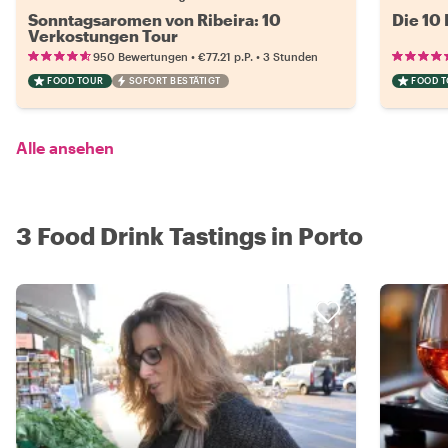
Sonntagsaromen von Ribeira: 10
Die 10
Verkostungen Tour
•
•
950 Bewertungen
€77.21
p.P.
3 Stunden
FOOD TOUR
SOFORT BESTÄTIGT
FOOD 
Alle ansehen
3 Food Drink Tastings in Porto