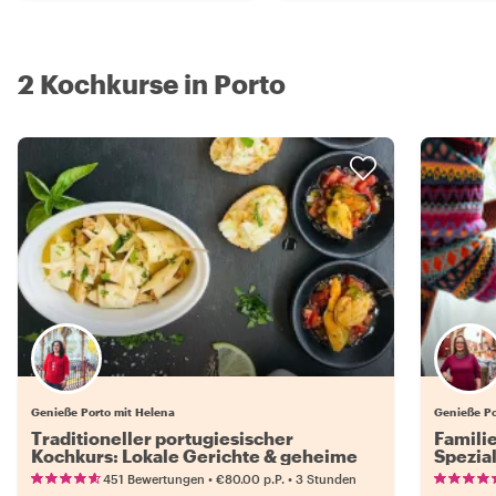
2 Kochkurse in Porto
Genieße Porto mit Helena
Genieße Po
Traditioneller portugiesischer
Famili
Kochkurs: Lokale Gerichte & geheime
Spezial
Rezepte
•
•
451 Bewertungen
€80.00
p.P.
3 Stunden