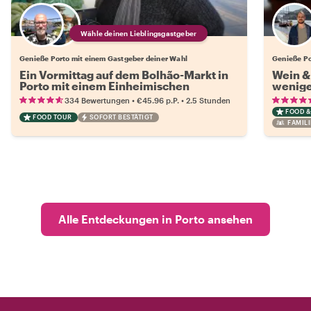
Wähle deinen Lieblingsgastgeber
Genieße Porto mit einem Gastgeber deiner Wahl
Genieße Po
Ein Vormittag auf dem Bolhão-Markt in
Wein & 
Porto mit einem Einheimischen
wenige
Rebsor
•
•
334 Bewertungen
€45.96
p.P.
2.5 Stunden
FOOD &
FOOD TOUR
SOFORT BESTÄTIGT
FAMIL
Alle Entdeckungen in Porto ansehen