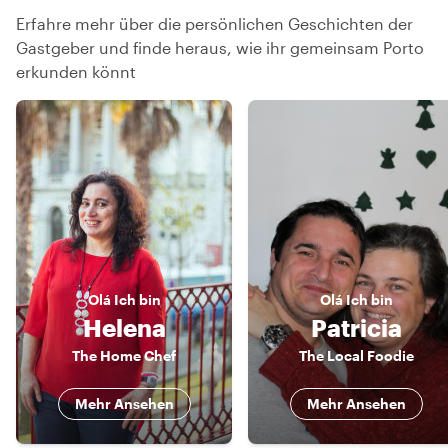
Erfahre mehr über die persönlichen Geschichten der
Gastgeber und finde heraus, wie ihr gemeinsam Porto
erkunden könnt
Olá
Ich bin
Olá
Ich bin
Helena
Patricia
The Home Chef
The Local Foodie
Mehr Ansehen
Mehr Ansehen