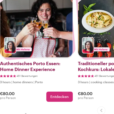
Mit Helena
Mit Helena
Authentisches Porto Essen:
Traditioneller p
Home Dinner Experience
Kochkurs: Lokal
geheime Rezep
451 Bewertungen
451 Bewertung
3 hours
|
home dinners
|
Porto
3 hours
|
cooking classes
€80.00
€80.00
Entdecken
pro Person
pro Person