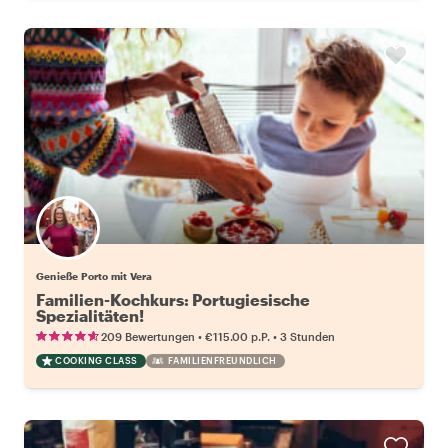
Genieße Porto mit Vera
Familien-Kochkurs: Portugiesische
Spezialitäten!
•
•
209 Bewertungen
€115.00
p.P.
3 Stunden
COOKING CLASS
FAMILIENFREUNDLICH