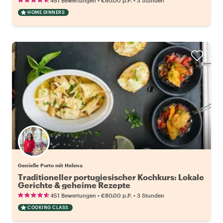
451 Bewertungen
€80.00
p.P.
3 Stunden
HOME DINNERS
Genieße Porto mit Helena
Traditioneller portugiesischer Kochkurs: Lokale
Gerichte & geheime Rezepte
•
•
451 Bewertungen
€80.00
p.P.
3 Stunden
COOKING CLASS