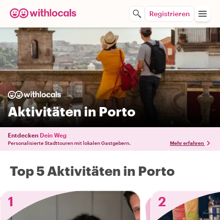
Registrieren
Aktivitäten in Porto
Entdecken
Dein Weg
Personalisierte Stadttouren mit lokalen Gastgebern.
Mehr erfahren
Top 5 Aktivitäten in Porto
1
2