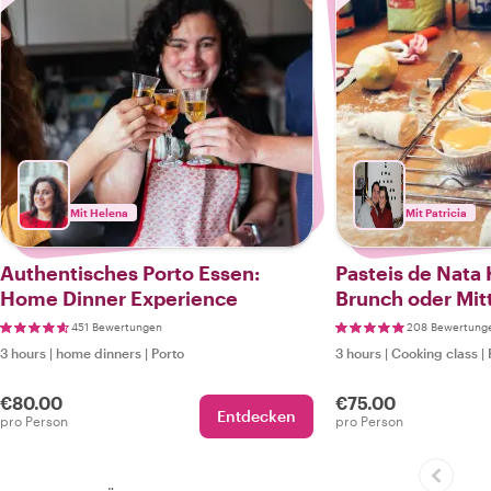
Mit Helena
Mit Patricia
Authentisches Porto Essen:
Pasteis de Nata
Home Dinner Experience
Brunch oder Mit
Abendessen
451 Bewertungen
208 Bewertung
3 hours
|
home dinners
|
Porto
3 hours
|
Cooking class
|
€80.00
€75.00
Entdecken
pro Person
pro Person