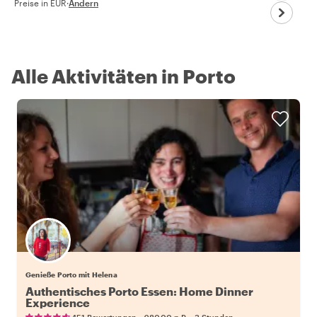
Preise in EUR
·
Ändern
Alle Aktivitäten in Porto
Genieße Porto mit Helena
Authentisches Porto Essen: Home Dinner
Experience
•
•