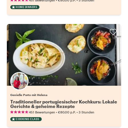
451 Bewertungen
€80.00
p.P.
3 Stunden
HOME DINNERS
Genieße Porto mit Helena
Traditioneller portugiesischer Kochkurs: Lokale
Gerichte & geheime Rezepte
•
•
451 Bewertungen
€80.00
p.P.
3 Stunden
COOKING CLASS