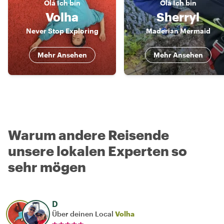
Olá
Ich bin
Olá
Ich bin
Volha
Sherryl
Never Stop Exploring
Maderian Mermaid
Mehr Ansehen
Mehr Ansehen
Warum andere Reisende
unsere lokalen Experten so
sehr mögen
D
Über deinen Local
Volha