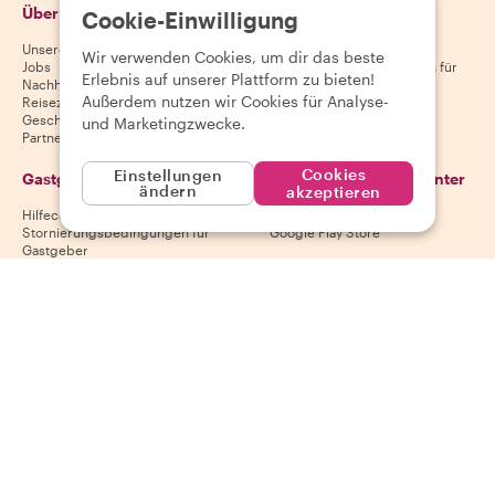
Über Withlocals
Gäste
Cookie-Einwilligung
Unsere Geschichte
Hilfecenter für Gäste
Wir verwenden Cookies, um dir das beste
Jobs
Stornierungsbedingungen für
Erlebnis auf unserer Plattform zu bieten!
Nachhaltigkeit
Gäste
Außerdem nutzen wir Cookies für Analyse-
Reiseziele
AGB für Gäste
Geschenkgutscheine
und Marketingzwecke.
Partnerschaften
Cookies
Einstellungen
Gastgeber
Lade unsere App herunter
ändern
akzeptieren
Hilfecenter für Gastgeber
App Store
Stornierungsbedingungen für
Google Play Store
Gastgeber
AGB für Gastgeber
Gastgeber werden
Folge uns
Wir akzeptieren
Mastercard, Visa, Amex, Di
Facebook
Instagram
YouTube
Verfügbarkeit variiert je nach Reiseziel
©
2026
Withlocals.com
|
Datenschutzerklärung
|
Cookies
|