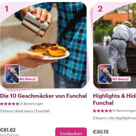
1
2
Mit Sherryl
Mit Sherryl
Die 10 Geschmäcker von Funchal
Highlights & Hi
Funchal
41 Bewertungen
3 hours
|
food tours
|
Funchal
61 Bewertungen
3 hours
|
city highlight to
€81.62
€30.15
Entdecken
pro Person