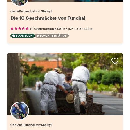
Genieße Funchal mit Sherryl
Die 10 Geschmäcker von Funchal
•
•
41 Bewertungen
€81.62
p.P.
3 Stunden
FOOD TOUR
SOFORT BESTÄTIGT
Genieße Funchal mit Sherryl