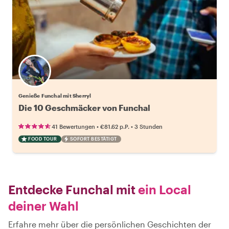
Genieße Funchal mit Sherryl
Die 10 Geschmäcker von Funchal
•
•
41 Bewertungen
€81.62
p.P.
3 Stunden
FOOD TOUR
SOFORT BESTÄTIGT
Entdecke Funchal mit
ein Local
deiner Wahl
Erfahre mehr über die persönlichen Geschichten der