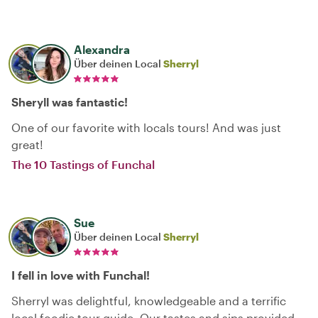
Alexandra
Über deinen Local
Sherryl
Sheryll was fantastic!
One of our favorite with locals tours! And was just
great!
The 10 Tastings of Funchal
Sue
Über deinen Local
Sherryl
I fell in love with Funchal!
Sherryl was delightful, knowledgeable and a terrific
local foodie tour guide. Our tastes and sips provided