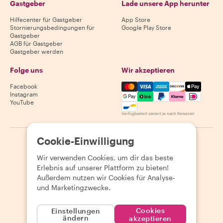
Gastgeber
Lade unsere App herunter
Hilfecenter für Gastgeber
App Store
Stornierungsbedingungen für
Google Play Store
Gastgeber
AGB für Gastgeber
Gastgeber werden
Folge uns
Wir akzeptieren
Mastercard, Visa, Amex, Di
Facebook
Instagram
YouTube
Verfügbarkeit variiert je nach Reiseziel
Cookie-Einwilligung
©
2026
Withlocals.com
|
Datenschutzerklärung
|
Cookies
|
Seitenübersicht
Wir verwenden Cookies, um dir das beste
Erlebnis auf unserer Plattform zu bieten!
Außerdem nutzen wir Cookies für Analyse-
und Marketingzwecke.
Cookies
Einstellungen
ändern
akzeptieren