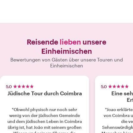
Reisende
lieben
unsere
Einheimischen
Bewertungen von Gästen über unsere Touren und
Einheimischen
5.0
5.0
Jüdische Tour durch Coimbra
Eine se
Er
"Obwohl physisch nur noch sehr
"Joao erklärte
wenig von der jüdischen Gemeinde
von Coimbra un
und dem jüdischen Leben in Coimbra
die v
übrig ist, hat João mit seinem großen
Sehenswürdigke