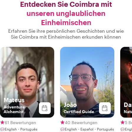
Entdecken Sie Coimbra mit
unseren unglaublichen
Einheimischen
Erfahren Sie ihre persönlichen Geschichten und wie
Sie Coimbra mit Einheimischen erkunden können
Mateus
João
Da
Adventure
Alchemist
Certified Guide
Nat
61 Bewertungen
40 Bewertungen
5 B
English・Português
English・Español・Português
Eng