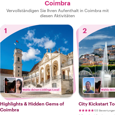
Coimbra
Vervollständigen Sie Ihren Aufenthalt in Coimbra mit
diesen Aktivitäten
1
2
Wähle deinen Lieblings-Local
Wähle dein
Highlights & Hidden Gems of
City Kickstart T
Coimbra
105 Bewertunge