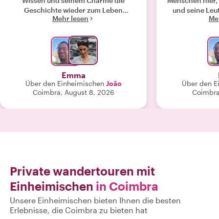
Wissen und seinem Charme die
Menschen hier,
Geschichte wieder zum Leben
und seine Leu
Mehr lesen
Me
erweckt. Seine anthropologische
überrascht v
Sichtweise auf die Geschichte dieser
einem Nachmi
Stadt, insbesondere sein besonderes
Ausgezeichnet
Interesse an der Inquisition, war
sowohl erschütternd als auch
faszinierend."
Emma
Über den Einheimischen
João
Über den E
Coimbra, August 8, 2026
Coimbra
Private wandertouren mit
Einheimischen
in Coimbra
Unsere Einheimischen bieten Ihnen die besten
Erlebnisse, die Coimbra zu bieten hat