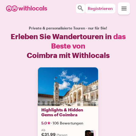
Registrieren
Private & personalisierte Touren - nur für Sie!
Erleben Sie Wandertouren in
das
Beste von
Coimbra mit Withlocals
Highlights & Hidden
Gems of Coimbra
5.0
·
106 Bewertungen
Ab
€31.99
+
3
/Person