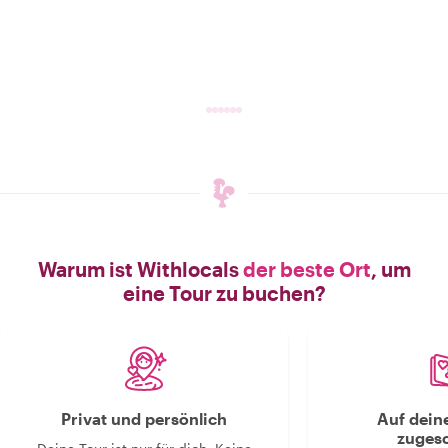
Warum ist Withlocals
der beste Ort
, um
eine Tour zu buchen?
Privat und persönlich
Auf dein
zugesc