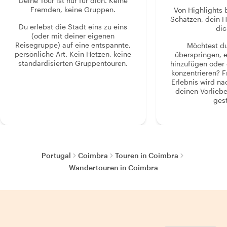
Deine Tour ist nur für dich. Keine
Fremden, keine Gruppen.
Von Highlights 
Schätzen, dein H
Du erlebst die Stadt eins zu eins
dic
(oder mit deiner eigenen
Reisegruppe) auf eine entspannte,
Möchtest d
persönliche Art. Kein Hetzen, keine
überspringen, 
standardisierten Gruppentouren.
hinzufügen oder 
konzentrieren? F
Erlebnis wird n
deinen Vorlieb
gest
Portugal
Coimbra
Touren in Coimbra
Wandertouren in Coimbra