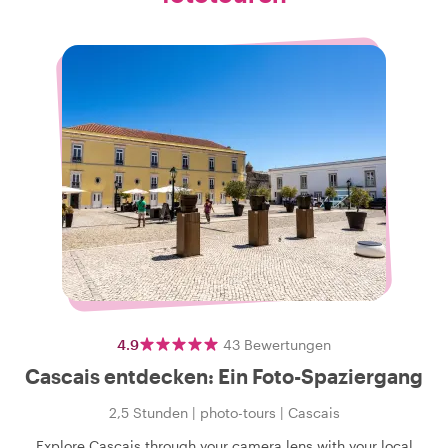
4.9
43
Bewertungen
Cascais entdecken: Ein Foto-Spaziergang
2,5 Stunden
|
photo-tours
|
Cascais
Explore Cascais through your camera lens with your local