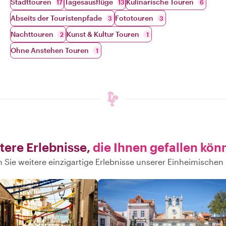
Stadttouren
Tagesausflüge
Kulinarische Touren
17
13
6
Abseits der Touristenpfade
Fototouren
3
3
Nachttouren
Kunst & Kultur Touren
2
1
Ohne Anstehen Touren
1
tere Erlebnisse,
die Ihnen gefallen kön
 Sie weitere einzigartige Erlebnisse unserer Einheimischen 