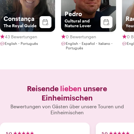
Pedro
Constança
Ra
Cultural and
The Royal Guide
Nature Lover
Your
43 Bewertungen
0 Bewertungen
0 B
English・Português
English・Español・Italiano・
Eng
Português
Reisende
lieben
unsere
Einheimischen
Bewertungen von Gästen über unsere Touren und
Einheimischen
5.0
5.0