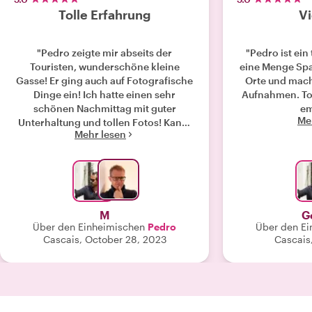
Tolle Erfahrung
Vi
"Pedro zeigte mir abseits der
"Pedro ist ein 
Touristen, wunderschöne kleine
eine Menge Spa
Gasse! Er ging auch auf Fotografische
Orte und mach
Dinge ein! Ich hatte einen sehr
Aufnahmen. Tol
schönen Nachmittag mit guter
em
Me
Unterhaltung und tollen Fotos! Kann.
Mehr lesen
Ich nur weiterempfehlen für jemanden
der gerne Fotografiert!"
M
G
Über den Einheimischen
Pedro
Über den Ei
Cascais, October 28, 2023
Cascais