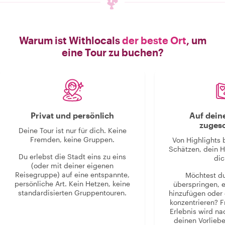
Warum ist Withlocals
der beste Ort
, um
eine Tour zu buchen?
Privat und persönlich
Auf dein
zugesc
Deine Tour ist nur für dich. Keine
Fremden, keine Gruppen.
Von Highlights 
Schätzen, dein H
Du erlebst die Stadt eins zu eins
dic
(oder mit deiner eigenen
Reisegruppe) auf eine entspannte,
Möchtest d
persönliche Art. Kein Hetzen, keine
überspringen, 
standardisierten Gruppentouren.
hinzufügen oder 
konzentrieren? F
Erlebnis wird n
deinen Vorlieb