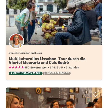
Genieße Lissabon mit Lucia
Multikulturelles Lissabon: Tour durch die
Viertel Mouraria und Cais Sodré
•
•
850 Bewertungen
€44.12
p.P.
3 Stunden
OFF THE BEATEN TRACK
SOFORT BESTÄTIGT