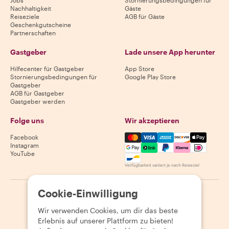
Jobs
Stornierungsbedingungen für
Nachhaltigkeit
Gäste
Reiseziele
AGB für Gäste
Geschenkgutscheine
Partnerschaften
Gastgeber
Lade unsere App herunter
Hilfecenter für Gastgeber
App Store
Stornierungsbedingungen für
Google Play Store
Gastgeber
AGB für Gastgeber
Gastgeber werden
Folge uns
Wir akzeptieren
Mastercard, Visa, Amex, Di
Facebook
Instagram
YouTube
Verfügbarkeit variiert je nach Reiseziel
Cookie-Einwilligung
©
2026
Withlocals.com
|
Datenschutzerklärung
|
Cookies
|
Seitenübersicht
Wir verwenden Cookies, um dir das beste
Erlebnis auf unserer Plattform zu bieten!