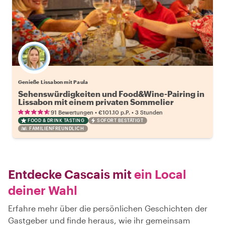
Genieße Lissabon mit Paula
Sehenswürdigkeiten und Food&Wine-Pairing in
Lissabon mit einem privaten Sommelier
•
•
91 Bewertungen
€101.10
p.P.
3 Stunden
FOOD & DRINK TASTING
SOFORT BESTÄTIGT
FAMILIENFREUNDLICH
Entdecke Cascais mit
ein Local
deiner Wahl
Erfahre mehr über die persönlichen Geschichten der
Gastgeber und finde heraus, wie ihr gemeinsam