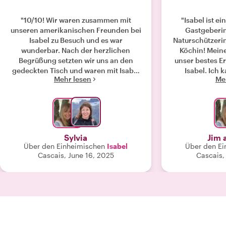
"10/10! Wir waren zusammen mit
"Isabel ist e
unseren amerikanischen Freunden bei
Gastgeberin
Isabel zu Besuch und es war
Naturschützeri
wunderbar. Nach der herzlichen
Köchin! Meine
Begrüßung setzten wir uns an den
unser bestes Er
gedeckten Tisch und waren mit Isabel
Isabel. Ich
Mehr lesen
Me
sofort in interessante Gespräche
empfehlen, be
vertieft. Sie hat eine wunderbare
Sie in Lissabo
Energie, ist eine perfekte Gastgeberin
fantastisch
und neben herrlichem Essen haben
Unterhaltung. 
wir von ihr viel über Portugal ,
nächsten Besuc
portugiesische Weine und Essen
ih
Sylvia
Jim 
gelernt. Beim Abschied haben wir uns
Über den Einheimischen
Isabel
Über den Ei
von einer Freundin verabschiedet.
Cascais, June 16, 2025
Cascais,
Vielen Dank, Isabel! Wir kommen
wieder!"