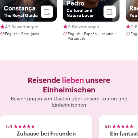
Pedro
Constança
Ra
Cultural and
The Royal Guide
Nature Lover
Your
43 Bewertungen
0 Bewertungen
0 B
English・Português
English・Español・Italiano・
Eng
Português
Reisende
lieben
unsere
Einheimischen
Bewertungen von Gästen über unsere Touren und
Einheimischen
5.0
5.0
Zuhause bei Freunden
Ein fantas