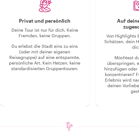
Privat und persönlich
Auf dein
zugesc
Deine Tour ist nur für dich. Keine
Fremden, keine Gruppen.
Von Highlights 
Schätzen, dein H
Du erlebst die Stadt eins zu eins
dic
(oder mit deiner eigenen
Reisegruppe) auf eine entspannte,
Möchtest d
persönliche Art. Kein Hetzen, keine
überspringen, 
standardisierten Gruppentouren.
hinzufügen oder 
konzentrieren? F
Erlebnis wird n
deinen Vorlieb
gest