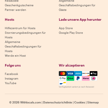
Reiseziele
Allgemeine
Geschenkgutscheine
Geschäftsbedingungen für
Partner werden
Gäste
Hosts
Lade unsere App herunter
Hilfezentrum für Hosts
App Store
Stornierungsbedingungen für
Google Play Store
Hosts
Allgemeine
Geschäftsbedingungen für
Hosts
Werde ein Host
Folge uns
Wir akzeptieren
Mastercard, Visa, Amex, Di
Facebook
Instagram
YouTube
Verfügbarkeit variiert je nach Reiseziel
©
2026
Withlocals.com
|
Datenschutzrichtlinie
|
Cookies
|
Sitemap