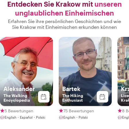
Entdecken Sie Krakow mit
unseren
unglaublichen Einheimischen
Erfahren Sie ihre persönlichen Geschichten und wie
Sie Krakow mit Einheimischen erkunden können
Aleksander
Bartek
Kr
The Walking
The Hiking
Lice
Encyclopedia
Enthusiast
Kra
Gui
5 Bewertungen
75 Bewertungen
8 B
English・Español・Polski
English・Polski
Engl