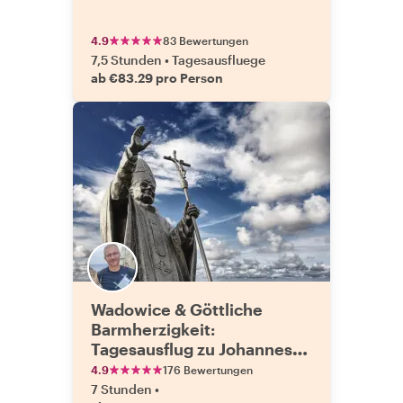
4.9
83 Bewertungen
7,5 Stunden
•
Tagesausfluege
ab €83.29 pro Person
Wadowice & Göttliche
Barmherzigkeit:
Tagesausflug zu Johannes
Paul II. mit einem
4.9
176 Bewertungen
Einheimischen
7 Stunden
•