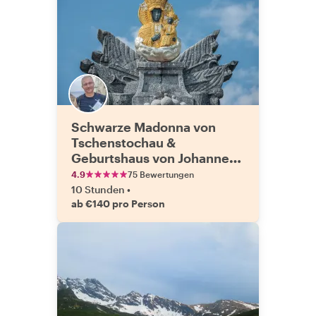
Schwarze Madonna von
Tschenstochau &
Geburtshaus von Johannes
Paul II.: Tagesausflug mit
4.9
75 Bewertungen
dem Auto
10 Stunden
•
ab €140 pro Person