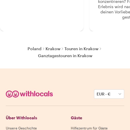
konzentrieren? F
Erlebnis wird n
deinen Vorlieb
gest
Poland
Krakow
Touren in Krakow
Ganztagestouren in Krakow
EUR
-
€
Über Withlocals
Gäste
Unsere Geschichte
Hilfezentrum für Gäste