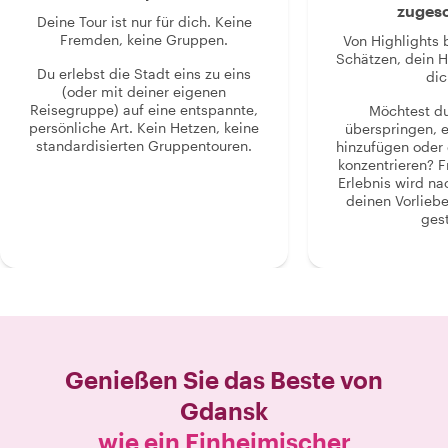
zugesc
Deine Tour ist nur für dich. Keine
Fremden, keine Gruppen.
Von Highlights 
Schätzen, dein H
Du erlebst die Stadt eins zu eins
dic
(oder mit deiner eigenen
Reisegruppe) auf eine entspannte,
Möchtest d
persönliche Art. Kein Hetzen, keine
überspringen, 
standardisierten Gruppentouren.
hinzufügen oder 
konzentrieren? F
Erlebnis wird n
deinen Vorlieb
gest
Genießen Sie das Beste von
Gdansk
wie ein Einheimischer