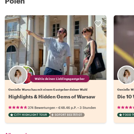
Polen
Wähle deinen Lieblingsgastgeber
Genieße Warschau mit einem Gastgeber deiner Wahl
Genieße W
Highlights & Hidden Gems of Warsaw
Die 10
•
•
374 Bewertungen
€48.46
p.P.
3 Stunden
CITY HIGHLIGHT TOUR
SOFORT BESTÄTIGT
FOOD 