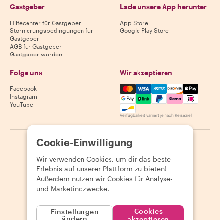
Gastgeber
Lade unsere App herunter
Hilfecenter für Gastgeber
App Store
Stornierungsbedingungen für
Google Play Store
Gastgeber
AGB für Gastgeber
Gastgeber werden
Folge uns
Wir akzeptieren
Mastercard, Visa, Amex, Di
Facebook
Instagram
YouTube
Verfügbarkeit variiert je nach Reiseziel
Cookie-Einwilligung
©
2026
Withlocals.com
|
Datenschutzerklärung
|
Cookies
|
Seitenübersicht
Wir verwenden Cookies, um dir das beste
Erlebnis auf unserer Plattform zu bieten!
Außerdem nutzen wir Cookies für Analyse-
und Marketingzwecke.
Cookies
Einstellungen
ändern
akzeptieren