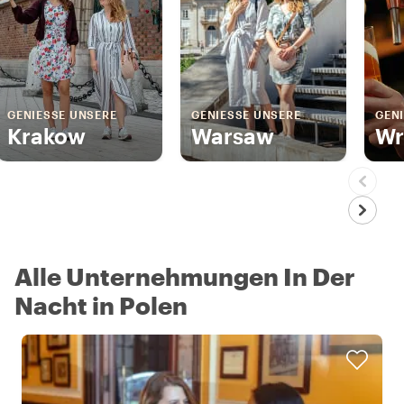
GENIESSE UNSERE
GENIESSE UNSERE
GENI
Krakow
Warsaw
Wr
Alle Unternehmungen In Der
Nacht in Polen