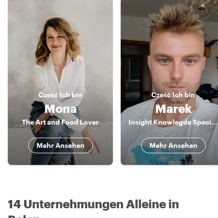
Cześć
Ich bin
Cześć
Ich bin
Mona
Marek
The Art and Food Lover
Insight Knowlegde Specialist
Mehr Ansehen
Mehr Ansehen
14 Unternehmungen Alleine in