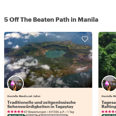
5 Off The Beaten Path in Manila
Genieße Manila mit Juliet
Genieße Ma
Traditionelle und zeitgenössische
Tagesa
Sehenswürdigkeiten in Tagaytay
Raftin
•
•
67 Bewertungen
€117.65
p.P.
1 Tag
DAY TRIP
CAR
SOFORT BESTÄTIGT
DAY TRI