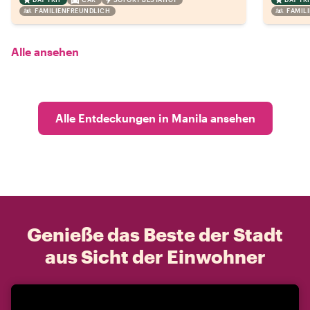
FAMILIENFREUNDLICH
FAMIL
Alle ansehen
Alle Entdeckungen in Manila ansehen
Genieße das Beste der Stadt
aus Sicht der Einwohner