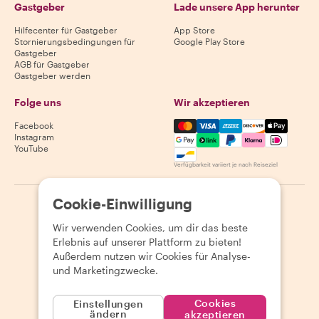
Gastgeber
Lade unsere App herunter
Hilfecenter für Gastgeber
App Store
Stornierungsbedingungen für
Google Play Store
Gastgeber
AGB für Gastgeber
Gastgeber werden
Folge uns
Wir akzeptieren
Mastercard, Visa, Amex, Di
Facebook
Instagram
YouTube
Verfügbarkeit variiert je nach Reiseziel
Cookie-Einwilligung
©
2026
Withlocals.com
|
Datenschutzerklärung
|
Cookies
|
Seitenübersicht
Wir verwenden Cookies, um dir das beste
Erlebnis auf unserer Plattform zu bieten!
Außerdem nutzen wir Cookies für Analyse-
und Marketingzwecke.
Cookies
Einstellungen
ändern
akzeptieren