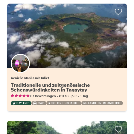
Genieße Manila mit Juliet
Traditionelle und zeitgenössische
Sehenswürdigkeiten in Tagaytay
•
•
67 Bewertungen
€117.65
p.P.
1 Tag
DAY TRIP
CAR
SOFORT BESTÄTIGT
FAMILIENFREUNDLICH