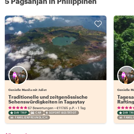
5 Pagsanjan in Philippinen
Genieße Manila mit Juliet
Genieße Ma
Traditionelle und zeitgenössische
Tagesa
Sehenswürdigkeiten in Tagaytay
Raftin
•
•
67 Bewertungen
€117.65
p.P.
1 Tag
DAY TRIP
CAR
SOFORT BESTÄTIGT
DAY TRI
FAMILIENFREUNDLICH
FAMIL