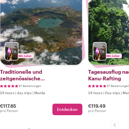
Mit Juliet
Mit Juliet
Traditionelle und
Tagesausflug na
zeitgenössische
Kanu-Rafting
Sehenswürdigkeiten in Tagaytay
67 Bewertungen
67 Bewertunge
24 hours
|
day trips
|
Manila
24 hours
|
Day trips
|
Man
€117.65
€119.49
Entdecken
pro Person
pro Person