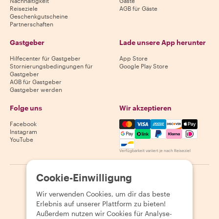
Nachhaltigkeit
Gäste
Reiseziele
AGB für Gäste
Geschenkgutscheine
Partnerschaften
Gastgeber
Lade unsere App herunter
Hilfecenter für Gastgeber
App Store
Stornierungsbedingungen für
Google Play Store
Gastgeber
AGB für Gastgeber
Gastgeber werden
Folge uns
Wir akzeptieren
Mastercard, Visa, Amex, Di
Facebook
Instagram
YouTube
Verfügbarkeit variiert je nach Reiseziel
Cookie-Einwilligung
©
2026
Withlocals.com
|
Datenschutzerklärung
|
Cookies
|
Seitenübersicht
Wir verwenden Cookies, um dir das beste
Erlebnis auf unserer Plattform zu bieten!
Außerdem nutzen wir Cookies für Analyse-