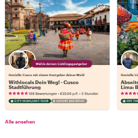
Wähle deinen Lieblingsgastgeber
Genieße Cusco mit einem Gastgeber deiner Wahl
Genieße Li
Withlocals Dein Weg! - Cusco
Abseit
Stadtführung
Lima: 
•
•
169 Bewertungen
€22.06
p.P.
3 Stunden
CITY HIGHLIGHT TOUR
SOFORT BESTÄTIGT
OFF TH
Alle ansehen