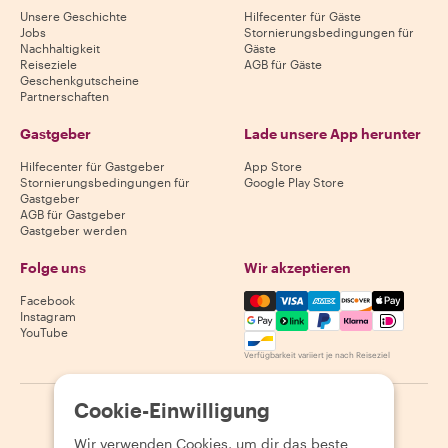
Unsere Geschichte
Hilfecenter für Gäste
Jobs
Stornierungsbedingungen für
Nachhaltigkeit
Gäste
Reiseziele
AGB für Gäste
Geschenkgutscheine
Partnerschaften
Gastgeber
Lade unsere App herunter
Hilfecenter für Gastgeber
App Store
Stornierungsbedingungen für
Google Play Store
Gastgeber
AGB für Gastgeber
Gastgeber werden
Folge uns
Wir akzeptieren
Mastercard, Visa, Amex, Di
Facebook
Instagram
YouTube
Verfügbarkeit variiert je nach Reiseziel
Cookie-Einwilligung
©
2026
Withlocals.com
|
Datenschutzerklärung
|
Cookies
|
Seitenübersicht
Wir verwenden Cookies, um dir das beste