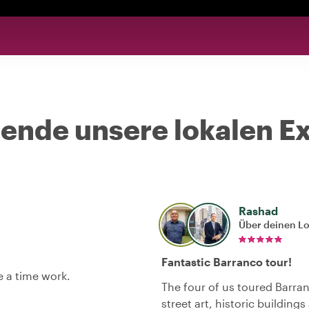
nde unsere lokalen Ex
Rashad
Über deinen L
Fantastic Barranco tour!
e a time work.
The four of us toured Barran
street art, historic building