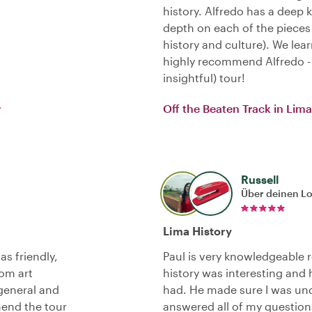
history. Alfredo has a deep k
depth on each of the pieces o
history and culture). We lear
highly recommend Alfredo - 
insightful) tour!
r
Off the Beaten Track in Lima
Russell
Über deinen L
Lima History
as friendly,
Paul is very knowledgeable r
om art
history was interesting and 
 general and
had. He made sure I was un
mend the tour
answered all of my questio