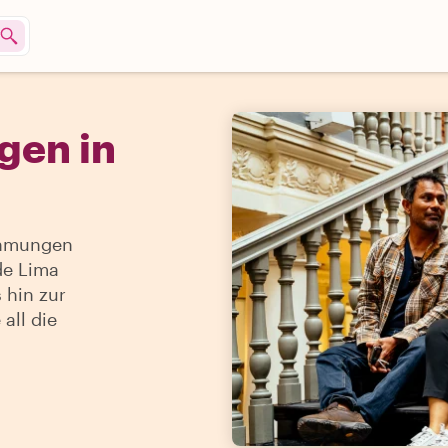
gen in
ehmungen
de Lima
 hin zur
all die