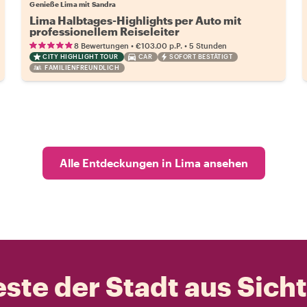
Genieße Lima mit Sandra
Lima Halbtages-Highlights per Auto mit
professionellem Reiseleiter
•
•
8 Bewertungen
€103.00
p.P.
5 Stunden
CITY HIGHLIGHT TOUR
CAR
SOFORT BESTÄTIGT
FAMILIENFREUNDLICH
Alle Entdeckungen in Lima ansehen
ste der Stadt aus Sich