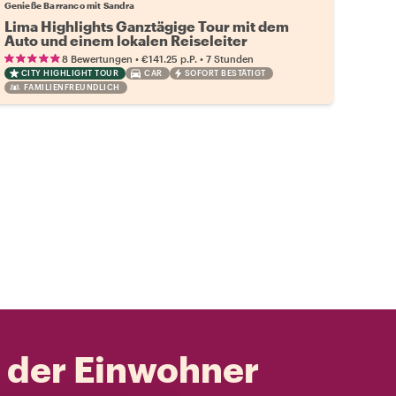
Genieße Barranco mit Sandra
Lima Highlights Ganztägige Tour mit dem
Auto und einem lokalen Reiseleiter
•
•
8 Bewertungen
€141.25
p.P.
7 Stunden
CITY HIGHLIGHT TOUR
CAR
SOFORT BESTÄTIGT
FAMILIENFREUNDLICH
t der Einwohner