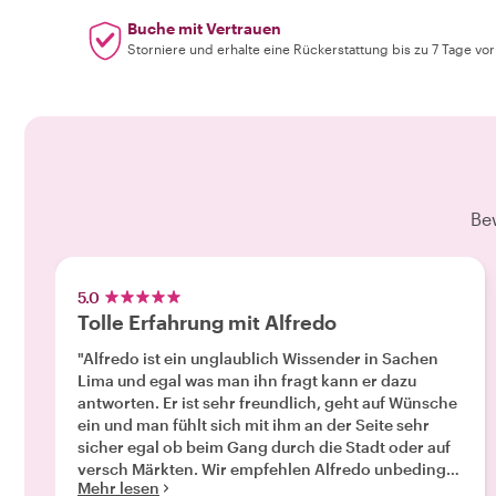
Buche mit Vertrauen
Storniere und erhalte eine Rückerstattung bis zu 7 Tage vo
Be
5.0
Tolle Erfahrung mit Alfredo
"Alfredo ist ein unglaublich Wissender in Sachen
Lima und egal was man ihn fragt kann er dazu
antworten. Er ist sehr freundlich, geht auf Wünsche
ein und man fühlt sich mit ihm an der Seite sehr
sicher egal ob beim Gang durch die Stadt oder auf
versch Märkten. Wir empfehlen Alfredo unbedingt
Mehr lesen
und haben die 5 stündige Tour sehr genossen."