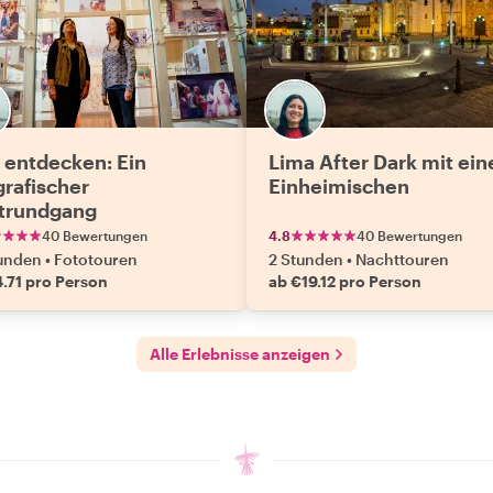
 entdecken: Ein
Lima After Dark mit ei
grafischer
Einheimischen
trundgang
40 Bewertungen
4.8
40 Bewertungen
tunden
•
Fototouren
2 Stunden
•
Nachttouren
.71 pro Person
ab €19.12 pro Person
Alle Erlebnisse anzeigen