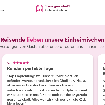
Pläne geändert?
rher
Buche einfach um
Reisende
lieben
unsere Einheimischen
wertungen von Gästen über unsere Touren und Einheimisc
5.0
5
Rundum perfekte Tage
G
S
"Top Empfehlung! Weil unsere Route plötzlich
geändert wurde, kontaktierte ich Choji kurzfristig,
"
ob er uns neben der Food-Tour noch etwas
T
anbieten könnte. Er bot uns mehrere Optionen und
G
wir entschieden uns für eine Radtour, die er gerade
e
neu entwickelt. Alles war wirklich perfekt, die Räder
M
Mehr lesen
waren gut, wir konnten jederzeit für ein Foto
u