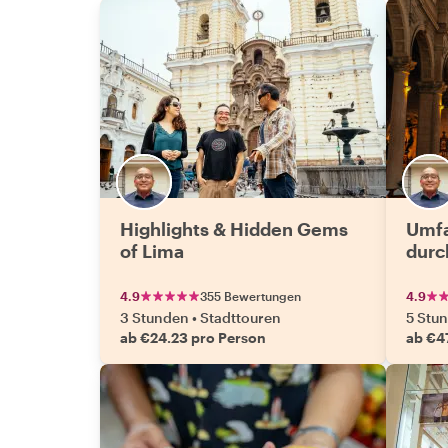
Highlights & Hidden Gems
Umfa
of Lima
durc
4.9
355 Bewertungen
4.9
3 Stunden
•
Stadttouren
5 Stu
ab €24.23 pro Person
ab €4