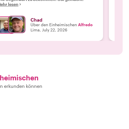
ehr lesen
Mehr l
Geschi
archit
Geschic
Chad
die wir a
Über den Einheimischen
Alfredo
Leidens
Lima, July 22, 2026
überras
Souveni
erinner
noch s
Reisele
und lie
empfeh
nheimischen
hen erkunden können