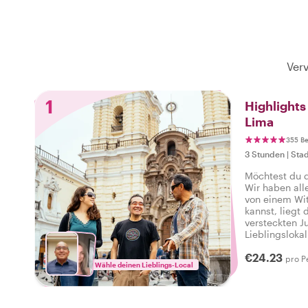
Verv
1
Highlight
Lima
355 B
3 Stunden
|
Stad
Möchtest du 
Wir haben all
von einem Wit
kannst, liegt
versteckten J
Lieblingsloka
Atmosphäre de
€24.23
alles zu biet
pro P
Wähle deinen Lieblings-Local
Ich habe das 