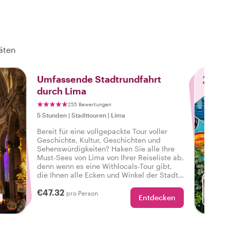
täten
3
Umfassende Stadtrundfahrt
durch Lima
255 Bewertungen
5 Stunden
|
Stadttouren
|
Lima
Bereit für eine vollgepackte Tour voller
Geschichte, Kultur, Geschichten und
Sehenswürdigkeiten? Haken Sie alle Ihre
Must-Sees von Lima von Ihrer Reiseliste ab,
denn wenn es eine Withlocals-Tour gibt,
die Ihnen alle Ecken und Winkel der Stadt
zeigt, dann ist es diese komplette und
€47.32
personalisierte Tour durch Lima.
pro Person
Entdecken
M