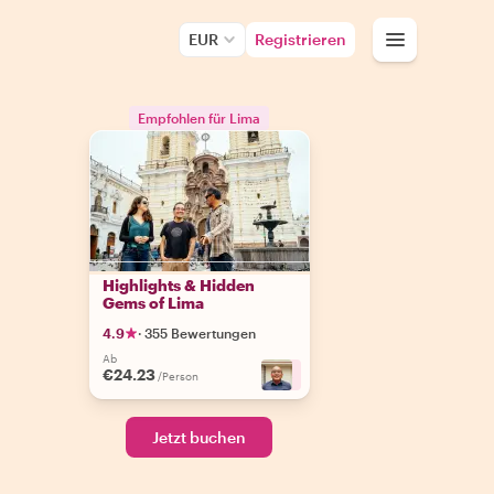
EUR
Registrieren
Empfohlen für Lima
Highlights & Hidden
Gems of Lima
4.9
·
355 Bewertungen
Ab
€24.23
+
3
/Person
Jetzt buchen