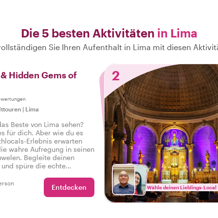
Die 5 besten Aktivitäten
in Lima
ollständigen Sie Ihren Aufenthalt in Lima mit diesen Aktivi
2
s & Hidden Gems of
ewertungen
ttouren
|
Lima
das Beste von Lima sehen?
es für dich. Aber wie du es
hlocals-Erlebnis erwarten
 die wahre Aufregung in seinen
uwelen. Begleite deinen
l und spüre die echte
r Stadt auf einer Tour, die
en hat, damit du sagen kannst:
erson
Entdecken
Wähle deinen Lieblings-Local
echte Lima erlebt!