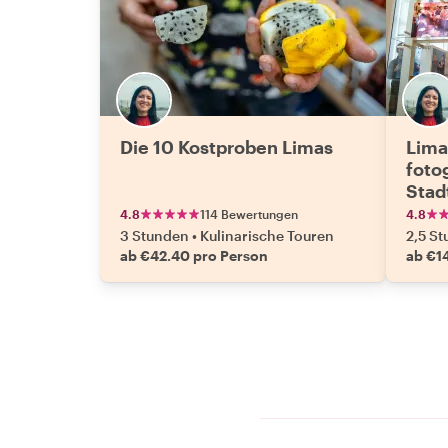
Die 10 Kostproben Limas
Lima
foto
Stad
4.8
114 Bewertungen
4.8
3 Stunden
•
Kulinarische Touren
2,5 S
ab €42.40 pro Person
ab €14