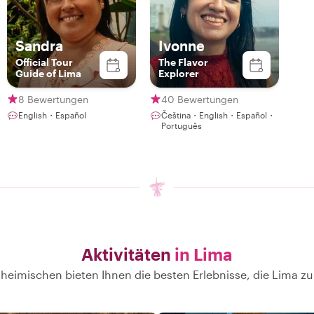
dass Choji nach Deutschland kommt und wir uns
revanchieren können. "
Sandra
Ivonne
Official Tour
The Flavor
Guide of Lima
Explorer
8 Bewertungen
40 Bewertungen
English・Español
Čeština・English・Español・
Português
Aktivitäten
in Lima
heimischen bieten Ihnen die besten Erlebnisse, die Lima zu