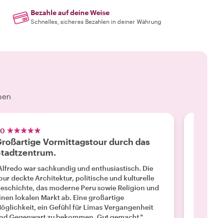
Bezahle auf deine Weise
Schnelles, sicheres Bezahlen in deiner Währung
hen
.0
5.0
roßartige Vormittagstour durch das
Verst
tadtzentrum.
Gesch
Alfredo war sachkundig und enthusiastisch. Die
"Wir ha
our deckte Architektur, politische und kulturelle
Führung
eschichte, das moderne Peru sowie Religion und
und sie
inen lokalen Markt ab. Eine großartige
führte 
öglichkeit, ein Gefühl für Limas Vergangenheit
hinaus 
nd Gegenwart zu bekommen. Gut gemacht."
erzählt