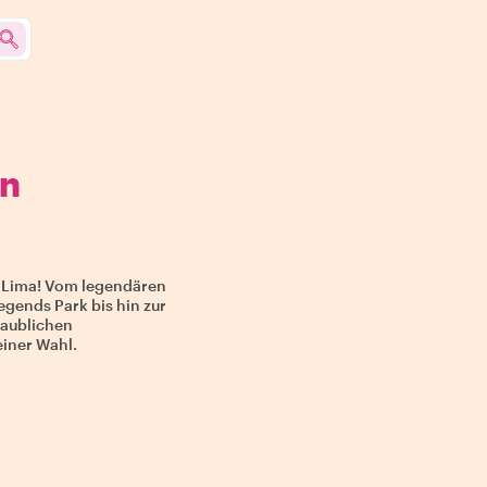
on
 Lima! Vom legendären
gends Park bis hin zur
laublichen
iner Wahl.