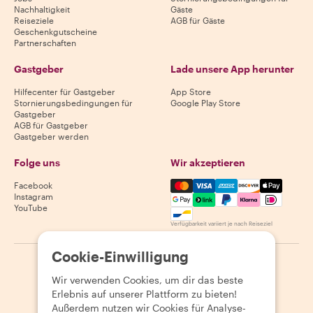
Nachhaltigkeit
Gäste
Reiseziele
AGB für Gäste
Geschenkgutscheine
Partnerschaften
Gastgeber
Lade unsere App herunter
Hilfecenter für Gastgeber
App Store
Stornierungsbedingungen für
Google Play Store
Gastgeber
AGB für Gastgeber
Gastgeber werden
Folge uns
Wir akzeptieren
Mastercard, Visa, Amex, Di
Facebook
Instagram
YouTube
Verfügbarkeit variiert je nach Reiseziel
Cookie-Einwilligung
©
2026
Withlocals.com
|
Datenschutzerklärung
|
Cookies
|
Wir verwenden Cookies, um dir das beste
Seitenübersicht
Erlebnis auf unserer Plattform zu bieten!
Außerdem nutzen wir Cookies für Analyse-