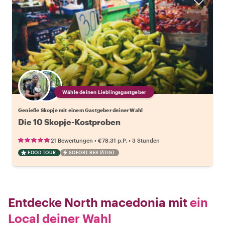
Wähle deinen Lieblingsgastgeber
Genieße Skopje mit einem Gastgeber deiner Wahl
Die 10 Skopje-Kostproben
•
•
21 Bewertungen
€78.31
p.P.
3 Stunden
FOOD TOUR
SOFORT BESTÄTIGT
Entdecke North macedonia mit
ein
Local deiner Wahl