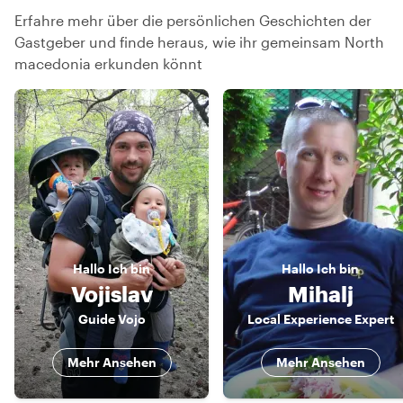
Erfahre mehr über die persönlichen Geschichten der
Gastgeber und finde heraus, wie ihr gemeinsam North
macedonia erkunden könnt
Hallo
Ich bin
Hallo
Ich bin
Vojislav
Mihalj
Guide Vojo
Local Experience Expert
Mehr Ansehen
Mehr Ansehen