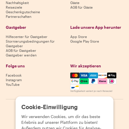
Nachhaltigkeit
Gäste
Reiseziele
AGB für Gäste
Geschenkgutscheine
Partnerschaften
Gastgeber
Lade unsere App herunter
Hilfecenter für Gastgeber
App Store
Stornierungsbedingungen für
Google Play Store
Gastgeber
AGB für Gastgeber
Gastgeber werden
Folge uns
Wir akzeptieren
Mastercard, Visa, Amex, Di
Facebook
Instagram
YouTube
Verfügbarkeit variiert je nach Reiseziel
Cookie-Einwilligung
©
2026
Withlocals.com
|
Datenschutzerklärung
|
Cookies
|
Seitenübersicht
Wir verwenden Cookies, um dir das beste
Erlebnis auf unserer Plattform zu bieten!
Außerdem nutzen wir Cookies für Analyse-