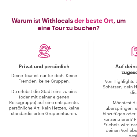
Warum ist Withlocals
der beste Ort
, um
eine Tour zu buchen?
Privat und persönlich
Auf dein
zugesc
Deine Tour ist nur für dich. Keine
Fremden, keine Gruppen.
Von Highlights 
Schätzen, dein H
Du erlebst die Stadt eins zu eins
dic
(oder mit deiner eigenen
Reisegruppe) auf eine entspannte,
Möchtest d
persönliche Art. Kein Hetzen, keine
überspringen, 
standardisierten Gruppentouren.
hinzufügen oder 
konzentrieren? F
Erlebnis wird n
deinen Vorlieb
gest