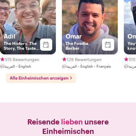
Adil
Omar
Om
The History, The
The Foodie
You
Story, The Taste
Berber
kno
and The Art
515 Bewertungen
129 Bewertungen
515
العربية・English・Français
العربية・English
Alle Einheimischen anzeigen
Reisende
lieben
unsere
Einheimischen