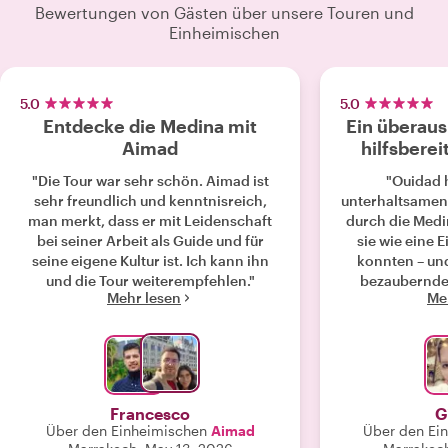
Bewertungen von Gästen über unsere Touren und
Einheimischen
5.0
5.0
Entdecke die Medina mit
Ein überaus
Aimad
hilfsberei
"Die Tour war sehr schön. Aimad ist
"Ouidad h
sehr freundlich und kenntnisreich,
unterhaltsamen
man merkt, dass er mit Leidenschaft
durch die Medi
bei seiner Arbeit als Guide und für
sie wie eine 
seine eigene Kultur ist. Ich kann ihn
konnten – und
und die Tour weiterempfehlen."
bezaubernden
Mehr lesen
Me
humorvollen Ar
mit ihr wärmst
Medina ganz en
Francesco
G
Über den Einheimischen
Aimad
Über den Ei