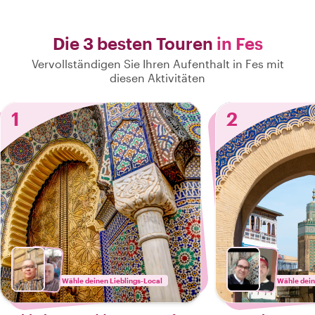
Die 3 besten Touren
in Fes
Vervollständigen Sie Ihren Aufenthalt in Fes mit
diesen Aktivitäten
1
2
Wähle deinen Lieblings-Local
Wähle dein