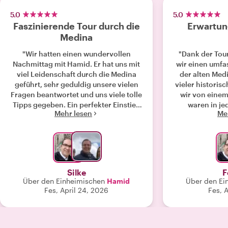
5.0
5.0
Faszinierende Tour durch die
Erwartung
Medina
"Wir hatten einen wundervollen
"Dank der Tou
Nachmittag mit Hamid. Er hat uns mit
wir einen umf
viel Leidenschaft durch die Medina
der alten Medi
geführt, sehr geduldig unsere vielen
vieler historis
Fragen beantwortet und uns viele tolle
wir von einem
Tipps gegeben. Ein perfekter Einstieg
waren in je
Mehr lesen
Me
für unser Wochenende in Fès. Wir
zufrieden mit
hätten uns keinen besseren Guide
Gui
wünschen können, vielen Dank
Hamid!"
Silke
F
Über den Einheimischen
Hamid
Über den Ei
Fes, April 24, 2026
Fes, A