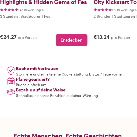
Highlights & Hidden Gems of Fes
City Kickstart To
146 Bewertungen
119 Bewertungen
3 Stunden
|
Stadttouren
|
Fes
2 Stunden
|
Stadttouren
€24.27
€13.24
pro Person
pro Person
Entdecken
Buche mit Vertrauen
Storniere und erhalte eine Rückerstattung bis zu 7 Tage vorher
Pläne geändert?
Buche einfach um
Bezahle auf deine Weise
Schnelles, sicheres Bezahlen in deiner Währung
Echte Menschen. Echte Geschichten.