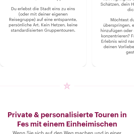
Schätzen, dein H
Du erlebst die Stadt eins zu eins
dic
(oder mit deiner eigenen
Reisegruppe) auf eine entspannte,
Möchtest d
persönliche Art. Kein Hetzen, keine
überspringen, 
standardisierten Gruppentouren.
hinzufügen oder 
konzentrieren? F
Erlebnis wird n
deinen Vorlieb
gest
Private & personalisierte Touren in
Fes mit einem Einheimischen
Wenn Sie sich auf den Weg machen und in einer