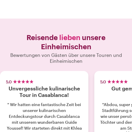
Reisende
lieben
unsere
Einheimischen
Bewertungen von Gästen über unsere Touren und
Einheimischen
5.0
5.0
Unvergessliche kulinarische
Gut gem
Tour in Casablanca!
" Wir hatten eine fantastische Zeit bei
"Abdou, super 
unserer kulinarischen
Stadtführung 
Entdeckungstour durch Casablanca
wie unser pers
mit unserem wunderbaren Guide
Töchter und den 
Youssef! Wir starteten direkt mit Khlea
am St