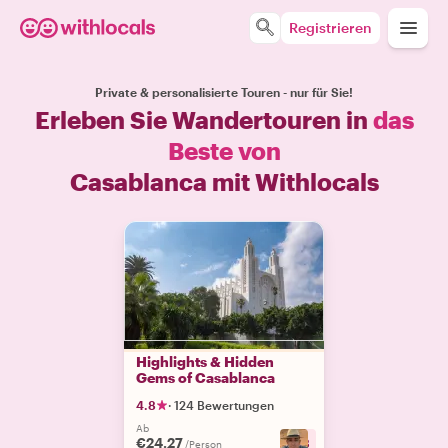
Registrieren
Private & personalisierte Touren - nur für Sie!
Erleben Sie Wandertouren in
das
Beste von
Casablanca mit Withlocals
Highlights & Hidden
Gems of Casablanca
4.8
·
124 Bewertungen
Ab
€24.27
+
3
/Person