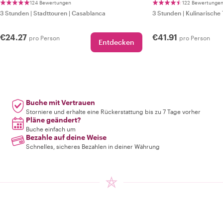
124 Bewertungen
122 Bewertunge
3 Stunden
|
Stadttouren
|
Casablanca
3 Stunden
|
Kulinarische
€24.27
€41.91
pro Person
pro Person
Entdecken
Buche mit Vertrauen
Storniere und erhalte eine Rückerstattung bis zu 7 Tage vorher
Pläne geändert?
Buche einfach um
Bezahle auf deine Weise
Schnelles, sicheres Bezahlen in deiner Währung