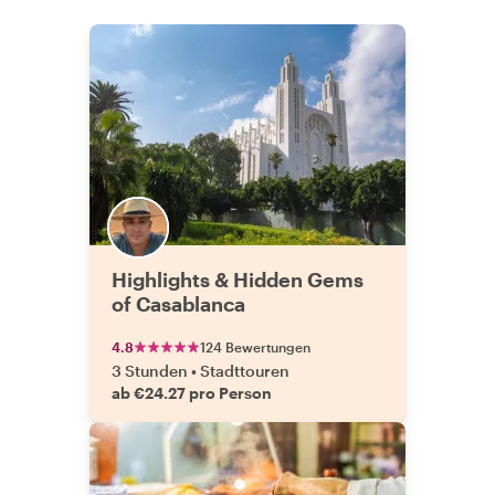
die wir um nichts in der Welt missen
möchten. Wir ließen die Tour
entspannt auf einer Terrasse bei Tee
und unserem Gebäck ausklingen und
verabschiedeten uns von unserem
fantastischen Guide. Wenn Sie in
Casablanca sind und ein einzigartiges,
lokales und abenteuerliches
kulinarisches Erlebnis suchen, ist
diese Tour ein absolutes Muss! Sehr
empfehlenswert!"
Highlights & Hidden Gems
of Casablanca
4.8
124 Bewertungen
3 Stunden
•
Stadttouren
ab €24.27 pro Person