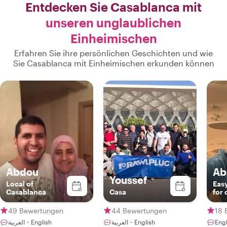
Entdecken Sie Casablanca mit
unseren unglaublichen
Einheimischen
Erfahren Sie ihre persönlichen Geschichten und wie
Sie Casablanca mit Einheimischen erkunden können
Abdou
Ab
Youssef
Local of
Eas
Casablanca
Casa
for
tou
49 Bewertungen
44 Bewertungen
18 
العربية・English
العربية・English
Engl