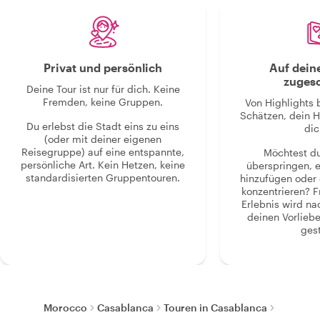
Privat und persönlich
Auf dein
zugesc
Deine Tour ist nur für dich. Keine
Fremden, keine Gruppen.
Von Highlights 
Schätzen, dein H
Du erlebst die Stadt eins zu eins
dic
(oder mit deiner eigenen
Reisegruppe) auf eine entspannte,
Möchtest d
persönliche Art. Kein Hetzen, keine
überspringen, 
standardisierten Gruppentouren.
hinzufügen oder 
konzentrieren? F
Erlebnis wird n
deinen Vorlieb
gest
Morocco
Casablanca
Touren in Casablanca