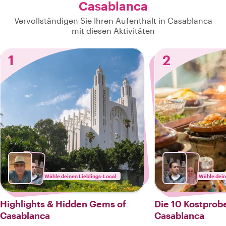
Casablanca
Vervollständigen Sie Ihren Aufenthalt in Casablanca
mit diesen Aktivitäten
1
2
Wähle deinen Lieblings-Local
Wähle dein
Highlights & Hidden Gems of
Die 10 Kostprob
Casablanca
Casablanca