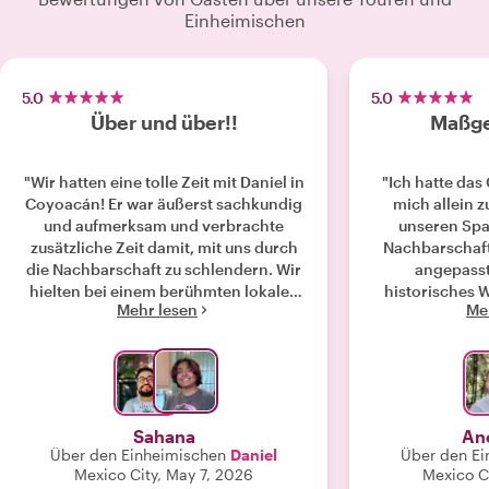
Einheimischen
5.0
5.0
Über und über!!
Maßge
"Wir hatten eine tolle Zeit mit Daniel in
"Ich hatte das
Coyoacán! Er war äußerst sachkundig
mich allein z
und aufmerksam und verbrachte
unseren Spa
zusätzliche Zeit damit, mit uns durch
Nachbarschaft
die Nachbarschaft zu schlendern. Wir
angepasst.
hielten bei einem berühmten lokalen
historisches W
Mehr lesen
Me
Lokal für Tostadas an und gingen dann
eine geborene 
an allen wichtigen
aber auch di
Sehenswürdigkeiten vorbei (Kirchen,
Mexiko lebt (ic
Hernán Cortés' Haus, lokale Parks und
um zu arbeiten
der Hauptplatz). Es war die perfekte
Art, wie man
Art, einen Nachmittag in einer wirklich
erkennt, bis hi
Sahana
An
malerischen Gegend von Mexiko-
und Gemüse auf
Über den Einheimischen
Daniel
Über den Ei
Stadt zu verbringen!"
eine lebhafte
Mexico City, May 7, 2026
Mexico C
und ich bin