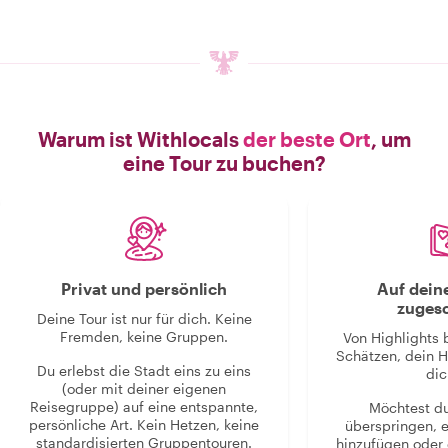
Warum ist Withlocals
der beste Ort
, um
eine Tour zu buchen?
Privat und persönlich
Auf dein
zugesc
Deine Tour ist nur für dich. Keine
Fremden, keine Gruppen.
Von Highlights 
Schätzen, dein H
Du erlebst die Stadt eins zu eins
dic
(oder mit deiner eigenen
Reisegruppe) auf eine entspannte,
Möchtest d
persönliche Art. Kein Hetzen, keine
überspringen, 
standardisierten Gruppentouren.
hinzufügen oder 