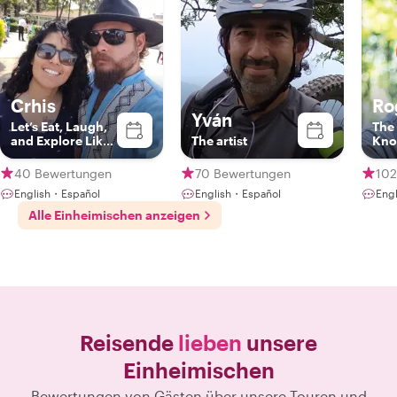
Crhis
Ro
Yván
Let’s Eat, Laugh,
The
and Explore Like
The artist
Kno
Locals
Loc
40 Bewertungen
70 Bewertungen
102
English・Español
English・Español
Eng
Alle Einheimischen anzeigen
Reisende
lieben
unsere
Einheimischen
Bewertungen von Gästen über unsere Touren und