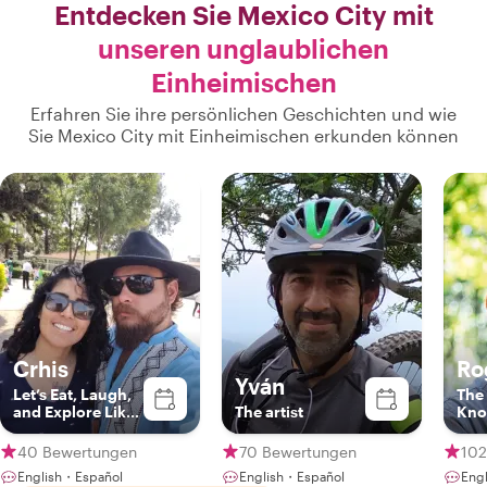
Entdecken Sie Mexico City mit
unseren unglaublichen
Einheimischen
Erfahren Sie ihre persönlichen Geschichten und wie
Sie Mexico City mit Einheimischen erkunden können
Crhis
Ro
Yván
Let’s Eat, Laugh,
The
and Explore Like
The artist
Kno
Locals
Loc
40 Bewertungen
70 Bewertungen
102
English・Español
English・Español
Eng