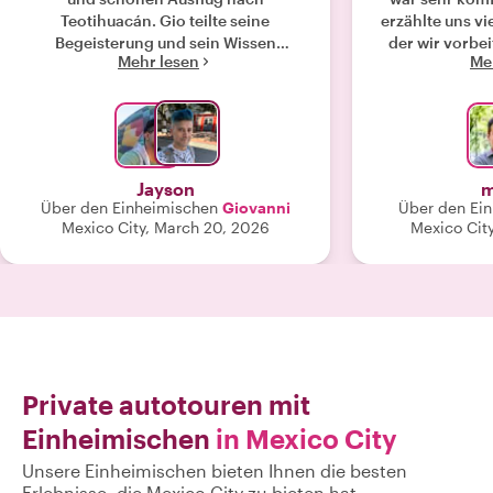
Teotihuacán. Gio teilte seine
erzählte uns vi
Begeisterung und sein Wissen
der wir vorbe
Mehr lesen
Me
großzügig mit uns. Wir genossen eine
Stunden verbr
gelungene Mischung aus Geschichten,
Tempel zu
Spaziergängen und freier
unglaublich 
Erkundungstour. Ich fand es toll, wie
Rogelio als R
alle anderen Reiseleiter Gio zu kennen
em
und zu respektieren schienen, als wir
Jayson
m
durch einige der belebteren Viertel
Über den Einheimischen
Giovanni
Über den Ei
von Teotihuacán spazierten! "
Mexico City, March 20, 2026
Mexico City
Private autotouren mit
Einheimischen
in Mexico City
Unsere Einheimischen bieten Ihnen die besten
Erlebnisse, die Mexico City zu bieten hat