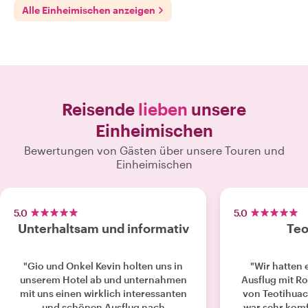
Alle Einheimischen anzeigen
Reisende
lieben
unsere
Einheimischen
Bewertungen von Gästen über unsere Touren und
Einheimischen
5.0
5.0
Unterhaltsam und informativ
Teo
"Gio und Onkel Kevin holten uns in
"Wir hatten 
unserem Hotel ab und unternahmen
Ausflug mit R
mit uns einen wirklich interessanten
von Teotihuac
und schönen Ausflug nach
war sehr komf