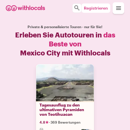
Registrieren
Private & personalisierte Touren - nur für Sie!
Erleben Sie Autotouren in
das
Beste von
Mexico City mit Withlocals
Tagesausflug zu den
ultimativen Pyramiden
von Teotihuacan
4.8
·
369 Bewertungen
Ab