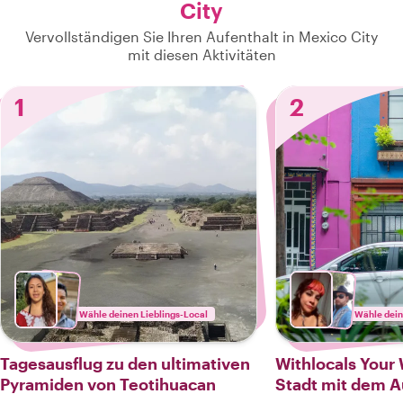
City
Vervollständigen Sie Ihren Aufenthalt in Mexico City
mit diesen Aktivitäten
1
2
Wähle deinen Lieblings-Local
Wähle dein
Tagesausflug zu den ultimativen
Withlocals Your 
Pyramiden von Teotihuacan
Stadt mit dem A