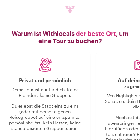
Warum ist Withlocals
der beste Ort
, um
eine Tour zu buchen?
Privat und persönlich
Auf dein
zugesc
Deine Tour ist nur für dich. Keine
Fremden, keine Gruppen.
Von Highlights 
Schätzen, dein H
Du erlebst die Stadt eins zu eins
dic
(oder mit deiner eigenen
Reisegruppe) auf eine entspannte,
Möchtest d
persönliche Art. Kein Hetzen, keine
überspringen, 
standardisierten Gruppentouren.
hinzufügen oder 
konzentrieren? F
Erlebnis wird n