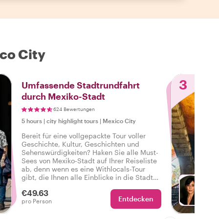
co City
3
Umfassende Stadtrundfahrt
durch Mexiko-Stadt
624 Bewertungen
5 hours
|
city highlight tours
|
Mexico City
Bereit für eine vollgepackte Tour voller
Geschichte, Kultur, Geschichten und
Sehenswürdigkeiten? Haken Sie alle Must-
Sees von Mexiko-Stadt auf Ihrer Reiseliste
ab, denn wenn es eine Withlocals-Tour
gibt, die Ihnen alle Einblicke in die Stadt
gibt, dann ist es diese komplette und
€49.63
personalisierte Tour durch Mexiko-Stadt.
Entdecken
Wä
pro Person