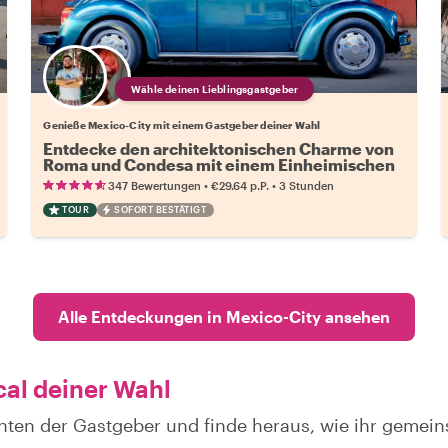
Wähle deinen Lieblingsgastgeber
Genieße Mexico-City mit einem Gastgeber deiner Wahl
Entdecke den architektonischen Charme von
Roma und Condesa mit einem Einheimischen
•
•
347 Bewertungen
€29.64
p.P.
3 Stunden
TOUR
SOFORT BESTÄTIGT
Alle Entdeckungen in Mexico-City ansehen
cal deiner Wahl
hten der Gastgeber und finde heraus, wie ihr gemei