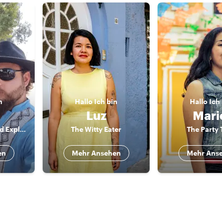
n
Hallo
Ich bin
Hallo
Ich
Luz
Mari
Let’s Eat, Laugh, and Explore Like Locals
The Witty Eater
The Party 
en
Mehr Ansehen
Mehr Ans