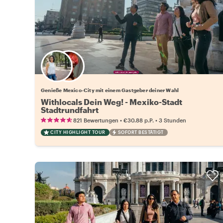
Wähle deinen Lieblingsgastgeber
Genieße Mexico-City mit einem Gastgeber deiner Wahl
Withlocals Dein Weg! - Mexiko-Stadt
Stadtrundfahrt
•
•
821 Bewertungen
€30.88
p.P.
3 Stunden
CITY HIGHLIGHT TOUR
SOFORT BESTÄTIGT