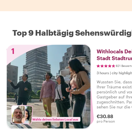
Top 9 Halbtägig Sehenswürdig
1
Withlocals De
Stadt Stadtru
821 Bewer
3 hours
|
city highligh
Wussten Sie, dass
Ihrer Träume existi
persönlich und vo
Gastgeber auf Ihr
zugeschnitten. Pa
sehen Sie nur die 
wecken. Von klass
€30.88
Sehenswürdigkeite
Wähle deinen liebsten Local aus
pro Person
Spaziergängen dur
Wünsche sind uns 