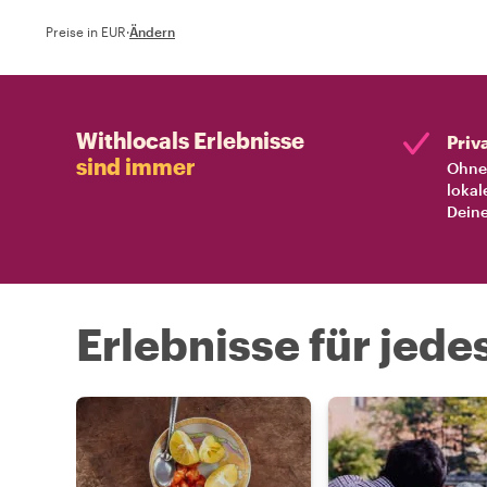
Preise in EUR
·
Ändern
Withlocals Erlebnisse
Priv
sind immer
Ohne 
lokal
Deine
Erlebnisse für jede