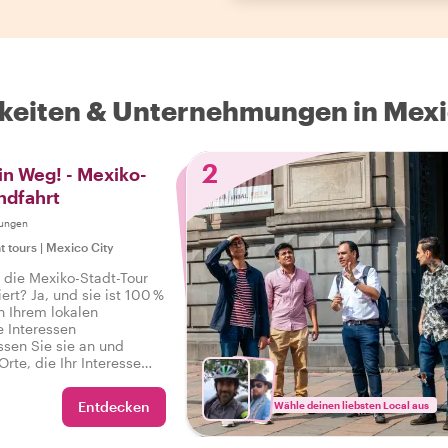
keiten & Unternehmungen in Mexi
2
in Weg! - Mexiko-
ndfahrt
tungen
t tours
|
Mexico City
 die Mexiko-Stadt-Tour
ert? Ja, und sie ist 100 %
n Ihrem lokalen
e Interessen
ssen Sie sie an und
Orte, die Ihr Interesse
ischen
n bis hin zu
Entdecken
Wähle deinen liebsten Local aus
ch Viertel – Ihre
Befehl!