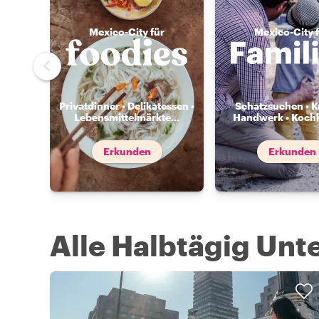
Mexico-City für
Mexico-City 
Privatdinner • Delikatessen •
Schatzsuchen • K
Lebensmittelmärkte
...
Handwerk • Koch
Erkunden
Erkunden
Alle Halbtägig Un