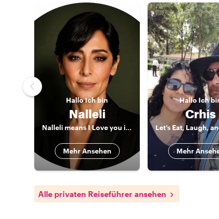
Hallo
Ich bin
Hallo
Ich bi
Nalleli
Crhis
Nalleli means I Love you in Zapoteco
Mehr Ansehen
Mehr Anseh
Alle privaten Reiseführer ansehen