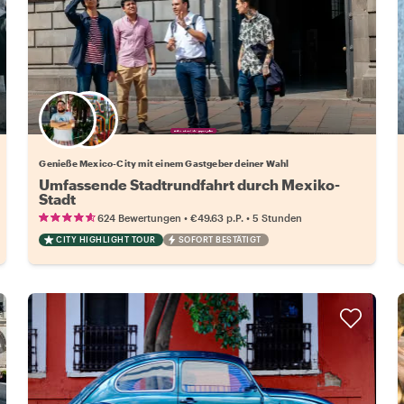
Wähle deinen Lieblingsgastgeber
Genieße Mexico-City mit einem Gastgeber deiner Wahl
Umfassende Stadtrundfahrt durch Mexiko-
Stadt
•
•
624 Bewertungen
€49.63
p.P.
5 Stunden
CITY HIGHLIGHT TOUR
SOFORT BESTÄTIGT