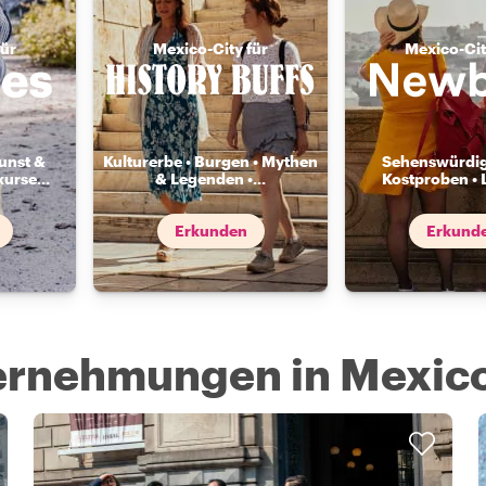
für
Mexico-City für
Mexico-Cit
unst &
Kulturerbe • Burgen • Mythen
Sehenswürdig
kurse
...
& Legenden •
...
Kostproben • 
Erkunden
Erkund
ternehmungen in Mexico