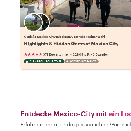
Wähle deinen Lieblingsgastgeber
Genieße Mexico-City mit einem Gastgeber deiner Wahl
Highlights & Hidden Gems of Mexico City
•
•
371 Bewertungen
€29.05
p.P.
3 Stunden
CITY HIGHLIGHT TOUR
SOFORT BESTÄTIGT
Entdecke Mexico-City mit
ein Lo
Erfahre mehr über die persönlichen Geschic