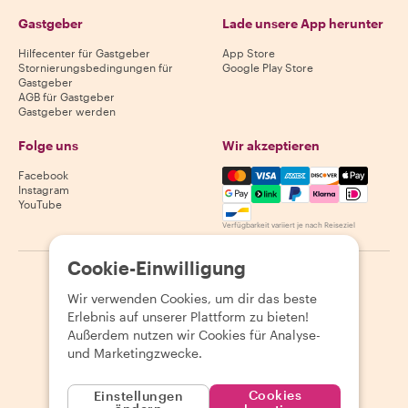
Gastgeber
Lade unsere App herunter
Hilfecenter für Gastgeber
App Store
Stornierungsbedingungen für
Google Play Store
Gastgeber
AGB für Gastgeber
Gastgeber werden
Folge uns
Wir akzeptieren
Mastercard, Visa, Amex, Di
Facebook
Instagram
YouTube
Verfügbarkeit variiert je nach Reiseziel
Cookie-Einwilligung
©
2026
Withlocals.com
|
Datenschutzerklärung
|
Cookies
|
Wir verwenden Cookies, um dir das beste
Seitenübersicht
Erlebnis auf unserer Plattform zu bieten!
Außerdem nutzen wir Cookies für Analyse-
und Marketingzwecke.
Cookies
Einstellungen