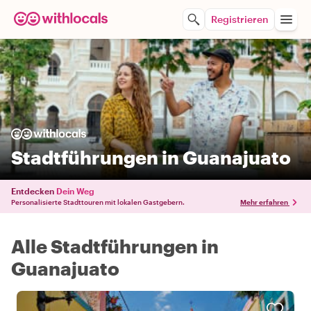
Registrieren
Stadtführungen in Guanajuato
Entdecken
Dein Weg
Personalisierte Stadttouren mit lokalen Gastgebern.
Mehr erfahren
Alle Stadtführungen in
Guanajuato