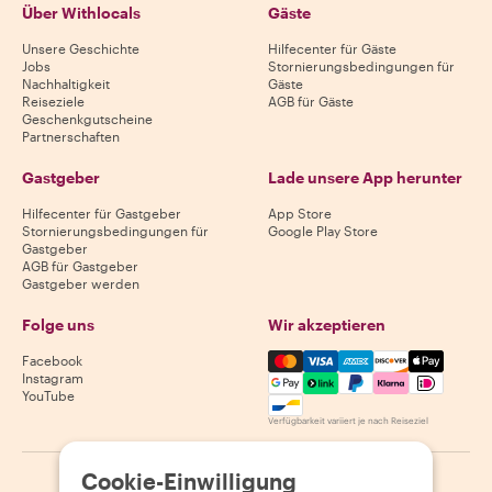
Über Withlocals
Gäste
Unsere Geschichte
Hilfecenter für Gäste
Jobs
Stornierungsbedingungen für
Nachhaltigkeit
Gäste
Reiseziele
AGB für Gäste
Geschenkgutscheine
Partnerschaften
Gastgeber
Lade unsere App herunter
Hilfecenter für Gastgeber
App Store
Stornierungsbedingungen für
Google Play Store
Gastgeber
AGB für Gastgeber
Gastgeber werden
Folge uns
Wir akzeptieren
Mastercard, Visa, Amex, Di
Facebook
Instagram
YouTube
Verfügbarkeit variiert je nach Reiseziel
Cookie-Einwilligung
©
2026
Withlocals.com
|
Datenschutzerklärung
|
Cookies
|