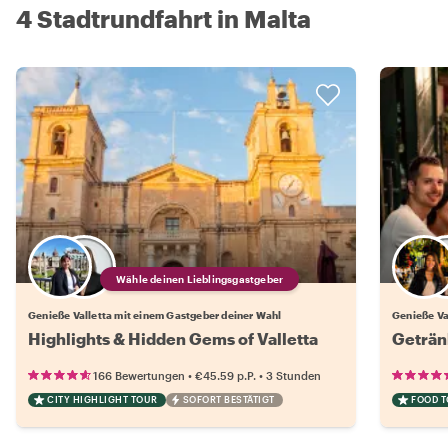
4 Stadtrundfahrt in Malta
Wähle deinen Lieblingsgastgeber
Genieße Valletta mit einem Gastgeber deiner Wahl
Genieße Va
Highlights & Hidden Gems of Valletta
Geträn
•
•
166 Bewertungen
€45.59
p.P.
3 Stunden
CITY HIGHLIGHT TOUR
SOFORT BESTÄTIGT
FOOD 