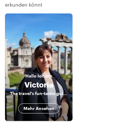
erkunden könnt
Hallo
Ich bin
Victoria
The travel's fun-tastic guide to exploring Malta!
Mehr Ansehen