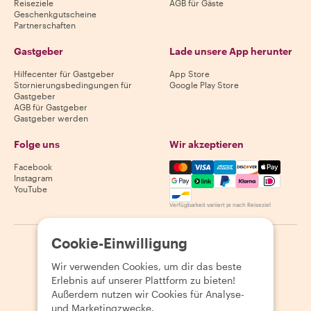
Reiseziele
AGB für Gäste
Geschenkgutscheine
Partnerschaften
Gastgeber
Lade unsere App herunter
Hilfecenter für Gastgeber
App Store
Stornierungsbedingungen für
Google Play Store
Gastgeber
AGB für Gastgeber
Gastgeber werden
Folge uns
Wir akzeptieren
Mastercard, Visa, Amex, Di
Facebook
Instagram
YouTube
Verfügbarkeit variiert je nach Reiseziel
Cookie-Einwilligung
©
2026
Withlocals.com
|
Datenschutzerklärung
|
Cookies
|
Seitenübersicht
Wir verwenden Cookies, um dir das beste
Erlebnis auf unserer Plattform zu bieten!
Außerdem nutzen wir Cookies für Analyse-
und Marketingzwecke.