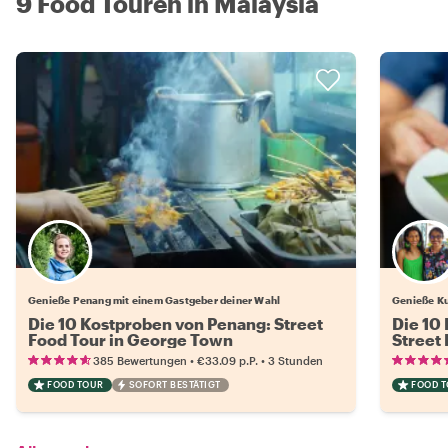
9 Food Touren in Malaysia
Wähle deinen Lieblingsgastgeber
Genieße Penang mit einem Gastgeber deiner Wahl
Genieße Ku
Die 10 Kostproben von Penang: Street
Die 10
Food Tour in George Town
Street
•
•
385 Bewertungen
€33.09
p.P.
3 Stunden
FOOD TOUR
SOFORT BESTÄTIGT
FOOD 