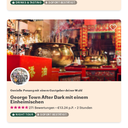
DRINKS & TASTING
SOFORT BESTÄTIGT
Wähle deinen Lieblingsgastgeber
Genieße Penang mit einem Gastgeber deiner Wahl
George Town After Dark mit einem
Einheimischen
•
•
271 Bewertungen
€13.24
p.P.
2 Stunden
NIGHT TOUR
SOFORT BESTÄTIGT