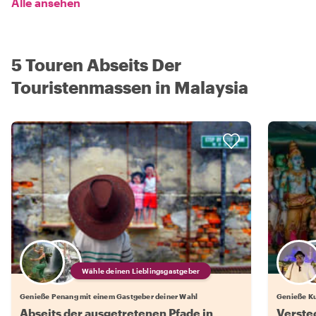
Alle ansehen
5 Touren Abseits Der
Touristenmassen in Malaysia
Wähle deinen Lieblingsgastgeber
Genieße Penang mit einem Gastgeber deiner Wahl
Genieße Ku
Abseits der ausgetretenen Pfade in
Verste