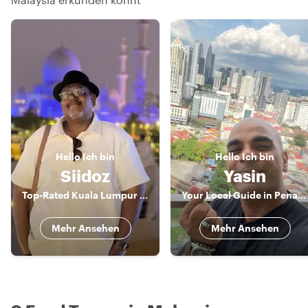
Hello
Ich bin
Hello
Ich bin
Siidoz
Yasin
Top-Rated Kuala Lumpur Food Experience Host
Your Local Guide in Penang
Mehr Ansehen
Mehr Ansehen