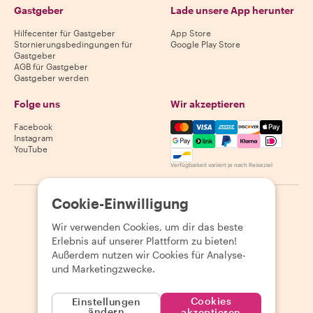
Gastgeber
Lade unsere App herunter
Hilfecenter für Gastgeber
App Store
Stornierungsbedingungen für
Google Play Store
Gastgeber
AGB für Gastgeber
Gastgeber werden
Folge uns
Wir akzeptieren
Mastercard, Visa, Amex, Di
Facebook
Instagram
YouTube
Verfügbarkeit variiert je nach Reiseziel
Cookie-Einwilligung
©
2026
Withlocals.com
|
Datenschutzerklärung
|
Cookies
|
Seitenübersicht
Wir verwenden Cookies, um dir das beste
Erlebnis auf unserer Plattform zu bieten!
Außerdem nutzen wir Cookies für Analyse-
und Marketingzwecke.
Cookies
Einstellungen
ändern
akzeptieren