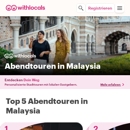
Registrieren
Abendtouren in Malaysia
Entdecken
Dein Weg
Personalisierte Stadttouren mit lokalen Gastgebern.
Mehr erfahren
Top 5 Abendtouren in
Malaysia
1
2