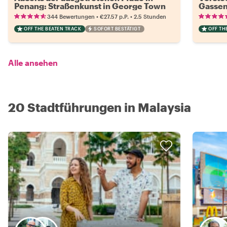
Penang: Straßenkunst in George Town
Gassen
•
•
344 Bewertungen
€27.57
p.P.
2.5 Stunden
OFF THE BEATEN TRACK
SOFORT BESTÄTIGT
OFF TH
Alle ansehen
20 Stadtführungen in Malaysia