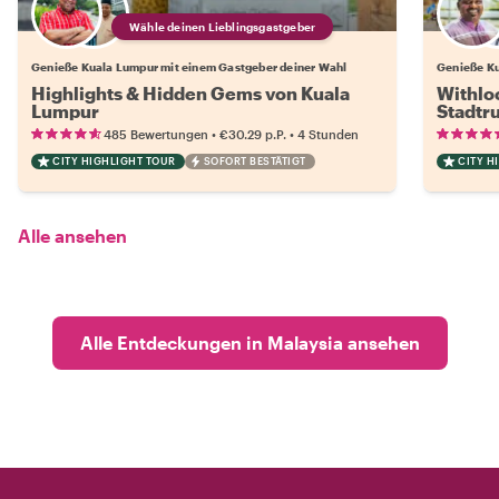
Wähle deinen Lieblingsgastgeber
Genieße Kuala Lumpur mit einem Gastgeber deiner Wahl
Genieße Ku
Highlights & Hidden Gems von Kuala
Withlo
Lumpur
Stadtr
•
•
485 Bewertungen
€30.29
p.P.
4 Stunden
CITY HIGHLIGHT TOUR
SOFORT BESTÄTIGT
CITY H
Alle ansehen
Alle Entdeckungen in Malaysia ansehen