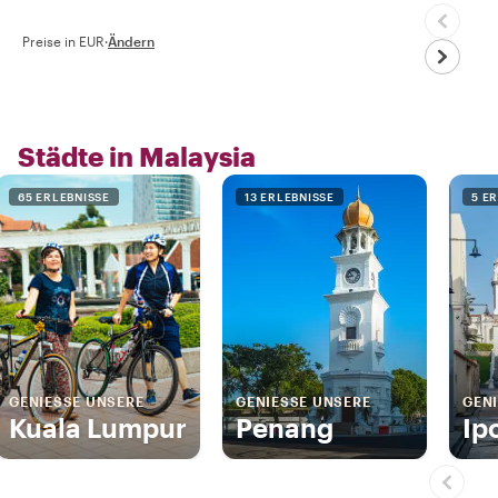
Preise in EUR
·
Ändern
Städte in Malaysia
65 ERLEBNISSE
13 ERLEBNISSE
5 E
GENIESSE UNSERE
GENIESSE UNSERE
GENI
Kuala Lumpur
Penang
Ip