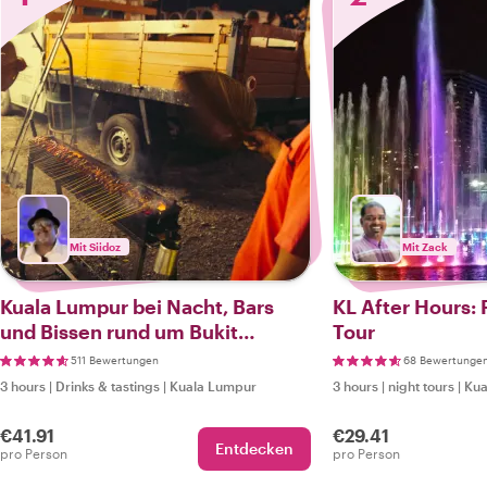
Mit Siidoz
Mit Zack
Kuala Lumpur bei Nacht, Bars
KL After Hours: 
und Bissen rund um Bukit
Tour
Bintang
511 Bewertungen
68 Bewertunge
3 hours
|
Drinks & tastings
|
Kuala Lumpur
3 hours
|
night tours
|
Kua
€41.91
€29.41
Entdecken
pro Person
pro Person