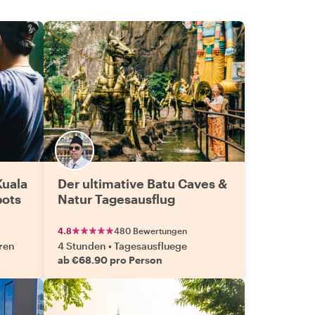
Kuala
Der ultimative Batu Caves &
pots
Natur Tagesausflug
4.8
480 Bewertungen
ren
4 Stunden
•
Tagesausfluege
ab €68.90 pro Person