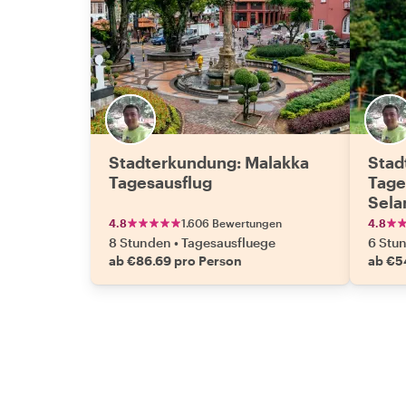
Stadterkundung: Malakka
Stad
Tagesausflug
Tage
Sela
4.8
1.606 Bewertungen
4.8
8 Stunden
•
Tagesausfluege
6 Stu
ab €86.69 pro Person
ab €5