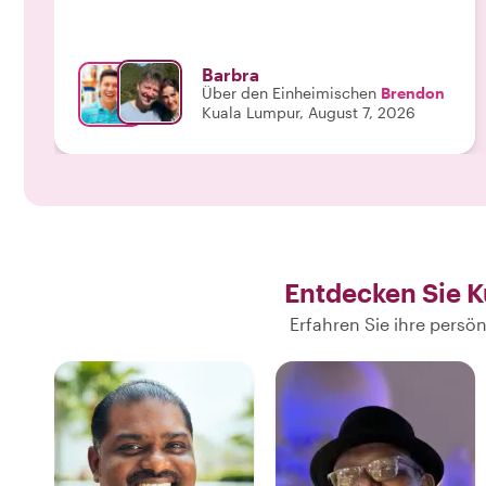
an seinen Gästen hat. Er hat uns tolle Ecken seiner
Stadt gezeigt. 10 von 10 Punkten (gibt es laut
Brendon nicht) - wir sagen, doch gibt es! Vielen
Barbra
Dank!"
Über den Einheimischen
Brendon
Kuala Lumpur, August 7, 2026
Entdecken Sie 
Erfahren Sie ihre pers