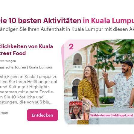
ie 10 besten Aktivitäten
in Kuala Lump
tändigen Sie Ihren Aufenthalt in Kuala Lumpur mit diesen Ak
2
tlichkeiten von Kuala
treet Food
ewertungen
narische Touren
|
Kuala Lumpur
este Essen in Kuala Lumpur zu
illen Sie Ihren Heißhunger auf
 und Kultur mit Highlights
usammen mit einem Foodie-
n Sie 10 köstliche und
ostungen, die von süß bis
hen, sowie Getränke auf einer
-Tour in Kuala Lumpur.
erson
Entdecken
Wähle deinen Lieblings-Local