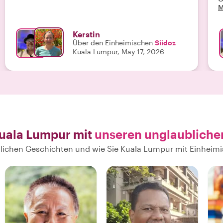
M
e
W
w
Kerstin
Über den Einheimischen
Siidoz
Kuala Lumpur, May 17, 2026
Kuala Lumpur mit
unseren unglaubliche
önlichen Geschichten und wie Sie Kuala Lumpur mit Einhei