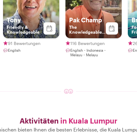
Tony
Pak Champ
B
Friendly &
The
Fo
Knowledgeable
Knowledgeable
Fr
Guide
91 Bewertungen
116 Bewertungen
2
English
English・Indonesia・
En
Melayu・Melayu
Aktivitäten
in Kuala Lumpur
ischen bieten Ihnen die besten Erlebnisse, die Kuala Lumpu