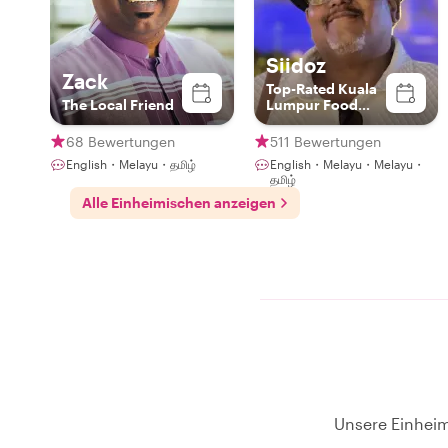
Siidoz
Zack
Top-Rated Kuala
The Local Friend
Lumpur Food
Experience Host
68 Bewertungen
511 Bewertungen
English・Melayu・தமிழ்
English・Melayu・Melayu・
தமிழ்
Alle Einheimischen anzeigen
Unsere Einheim