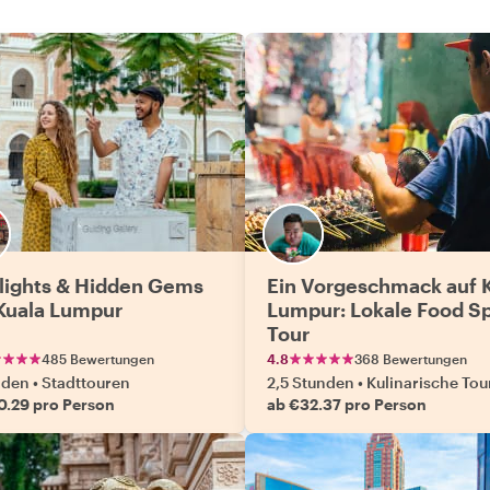
lights & Hidden Gems
Ein Vorgeschmack auf 
Kuala Lumpur
Lumpur: Lokale Food S
Tour
485 Bewertungen
4.8
368 Bewertungen
nden
•
Stadttouren
2,5 Stunden
•
Kulinarische Tou
0.29 pro Person
ab €32.37 pro Person