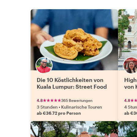
Die 10 Köstlichkeiten von
High
Kuala Lumpur: Street Food
von 
4.8
365 Bewertungen
4.8
3 Stunden
•
Kulinarische Touren
4 Stu
ab €36.72 pro Person
ab €3