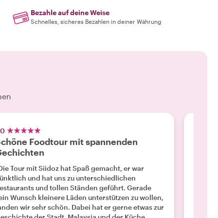
Bezahle auf deine Weise
Schnelles, sicheres Bezahlen in deiner Währung
hen
.0
5.0
chöne Foodtour mit spannenden
Alle s
Gechichten
"⭐️⭐️⭐️
in Kuala Lumpur!**
Die Tour mit Siidoz hat Spaß gemacht, er war
absolut
ünktlich und hat uns zu unterschiedlichen
Begeist
estaurants und tollen Ständen geführt. Gerade
Lumpur 
ein Wunsch kleinere Läden unterstützen zu wollen,
Tempel
anden wir sehr schön. Dabei hat er gerne etwas zur
Mehr l
gezeigt
eschichte der Stadt, Malaysia und der Küche