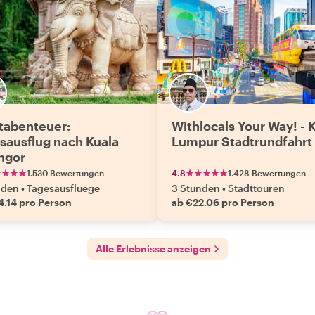
tabenteuer:
Withlocals Your Way! - 
sausflug nach Kuala
Lumpur Stadtrundfahrt
ngor
1.530 Bewertungen
4.8
1.428 Bewertungen
nden
•
Tagesausfluege
3 Stunden
•
Stadttouren
4.14 pro Person
ab €22.06 pro Person
Alle Erlebnisse anzeigen