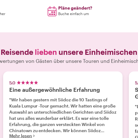
Pläne geändert?
rher
Buche einfach um
Reisende
lieben
unsere Einheimischen
wertungen von Gästen über unsere Touren und Einheimisc
5.0
5
Eine außergewöhnliche Erfahrung
S
"Wir haben gestern mit Siidoz die 10 Tastings of
Kuala Lumpur -Tour gemacht. Wir hatten eine große
"
Auswahl an unterschiedlichen Gerichten und Siidoz
p
hat uns alles wunderbar erklärt. Es war eine tolle
R
Erfahrung, die ganzen versteckten Winkel von
s
Chinatown zu entdecken. Wir können Siidoz
f
Mehr lesen
wärmstens weiter empfehlen."
G