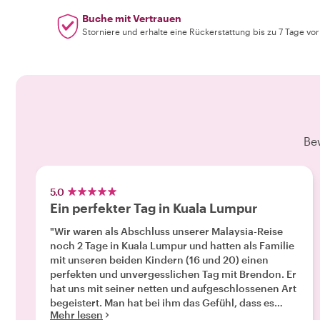
Buche mit Vertrauen
Storniere und erhalte eine Rückerstattung bis zu 7 Tage vo
Be
5.0
Ein perfekter Tag in Kuala Lumpur
"Wir waren als Abschluss unserer Malaysia-Reise
noch 2 Tage in Kuala Lumpur und hatten als Familie
mit unseren beiden Kindern (16 und 20) einen
perfekten und unvergesslichen Tag mit Brendon. Er
hat uns mit seiner netten und aufgeschlossenen Art
begeistert. Man hat bei ihm das Gefühl, dass es
Mehr lesen
nicht nur ein Job ist, sondern dass er auch Interesse