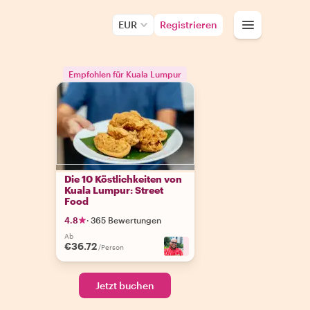
EUR
Registrieren
Empfohlen für Kuala Lumpur
Die 10 Köstlichkeiten von
Kuala Lumpur: Street
Food
4.8
·
365 Bewertungen
Ab
€36.72
+
8
/Person
Jetzt buchen