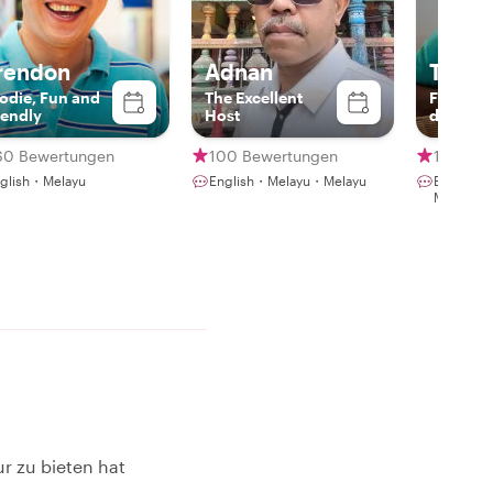
rendon
Adnan
TK
odie, Fun and
The Excellent
Foodie 
iendly
Host
diving a
gaming 
NLP coa
60 Bewertungen
100 Bewertungen
171 Bew
glish・Melayu
English・Melayu・Melayu
English・
Melayu・
r zu bieten hat