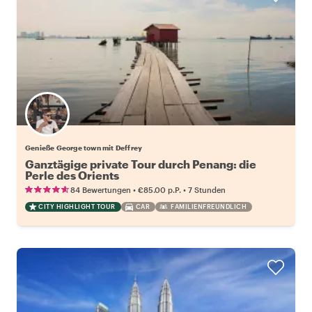
Genieße George town mit Deffrey
Ganztägige private Tour durch Penang: die
Perle des Orients
•
•
84 Bewertungen
€85.00
p.P.
7 Stunden
CITY HIGHLIGHT TOUR
CAR
FAMILIENFREUNDLICH