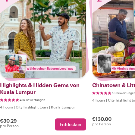
Wähle deinen liebsten Local aus
Mit Virginia Ann
Highlights & Hidden Gems von
Chinatown & Litt
Kuala Lumpur
58 Bewertunge
485 Bewertungen
4 hours
|
City highlight t
4 hours
|
City highlight tours
|
Kuala Lumpur
€130.00
€30.29
Entdecken
pro Person
pro Person