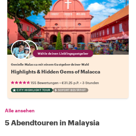
Wähle deinen Lieblingsgastgeber
Genieße Malacca mit einem Gastgeber deiner Wahl
Highlights & Hidden Gems of Malacca
•
•
155 Bewertungen
€31.25
p.P.
3 Stunden
CITY HIGHLIGHT TOUR
SOFORT BESTÄTIGT
Alle ansehen
5 Abendtouren in Malaysia