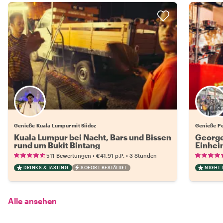
Genieße Kuala Lumpur mit Siidoz
Genieße Pe
Kuala Lumpur bei Nacht, Bars und Bissen
George
rund um Bukit Bintang
Einhei
•
•
511 Bewertungen
€41.91
p.P.
3 Stunden
DRINKS & TASTING
SOFORT BESTÄTIGT
NIGHT 
Alle ansehen