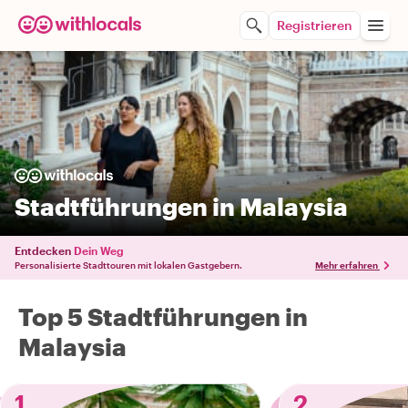
Registrieren
Stadtführungen in Malaysia
Entdecken
Dein Weg
Personalisierte Stadttouren mit lokalen Gastgebern.
Mehr erfahren
Top 5 Stadtführungen in
Malaysia
1
2