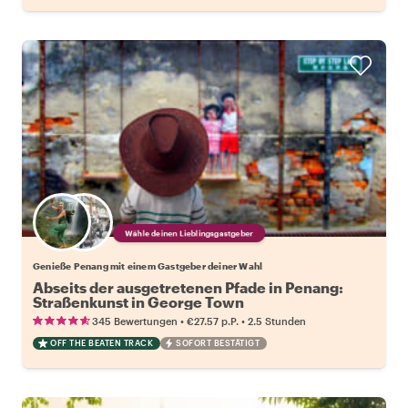
Wähle deinen Lieblingsgastgeber
Genieße Penang mit einem Gastgeber deiner Wahl
Abseits der ausgetretenen Pfade in Penang:
Straßenkunst in George Town
•
•
345 Bewertungen
€27.57
p.P.
2.5 Stunden
OFF THE BEATEN TRACK
SOFORT BESTÄTIGT