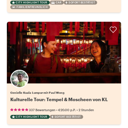
CITY HIGHLIGHT TOUR
CAR
SOFORT BESTÄTIGT
FAMILIENFREUNDLICH
Genieße Kuala Lumpur mit Paul Wong
Kulturelle Tour: Tempel & Moscheen von KL
•
•
337 Bewertungen
€20.00
p.P.
2 Stunden
CITY HIGHLIGHT TOUR
SOFORT BESTÄTIGT