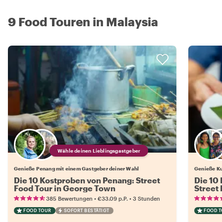
9 Food Touren in Malaysia
Wähle deinen Lieblingsgastgeber
Genieße Penang mit einem Gastgeber deiner Wahl
Genieße Ku
Die 10 Kostproben von Penang: Street
Die 10
Food Tour in George Town
Street
•
•
385 Bewertungen
€33.09
p.P.
3 Stunden
FOOD TOUR
SOFORT BESTÄTIGT
FOOD 