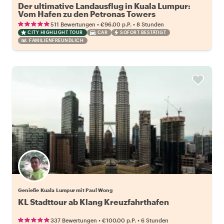
Der ultimative Landausflug in Kuala Lumpur:
Vom Hafen zu den Petronas Towers
•
•
511 Bewertungen
€96.00
p.P.
8 Stunden
CITY HIGHLIGHT TOUR
CAR
SOFORT BESTÄTIGT
FAMILIENFREUNDLICH
Genieße Kuala Lumpur mit Paul Wong
KL Stadttour ab Klang Kreuzfahrthafen
•
•
337 Bewertungen
€100.00
p.P.
6 Stunden