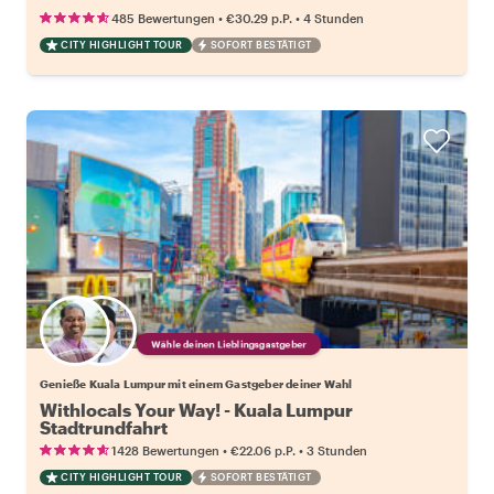
•
•
485 Bewertungen
€30.29
p.P.
4 Stunden
CITY HIGHLIGHT TOUR
SOFORT BESTÄTIGT
Wähle deinen Lieblingsgastgeber
Genieße Kuala Lumpur mit einem Gastgeber deiner Wahl
Withlocals Your Way! - Kuala Lumpur
Stadtrundfahrt
•
•
1428 Bewertungen
€22.06
p.P.
3 Stunden
CITY HIGHLIGHT TOUR
SOFORT BESTÄTIGT