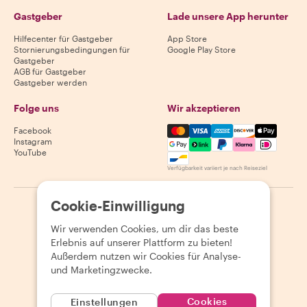
Gastgeber
Lade unsere App herunter
Hilfecenter für Gastgeber
App Store
Stornierungsbedingungen für
Google Play Store
Gastgeber
AGB für Gastgeber
Gastgeber werden
Folge uns
Wir akzeptieren
Mastercard, Visa, Amex, Di
Facebook
Instagram
YouTube
Verfügbarkeit variiert je nach Reiseziel
Cookie-Einwilligung
©
2026
Withlocals.com
|
Datenschutzerklärung
|
Cookies
|
Seitenübersicht
Wir verwenden Cookies, um dir das beste
Erlebnis auf unserer Plattform zu bieten!
Außerdem nutzen wir Cookies für Analyse-
und Marketingzwecke.
Cookies
Einstellungen