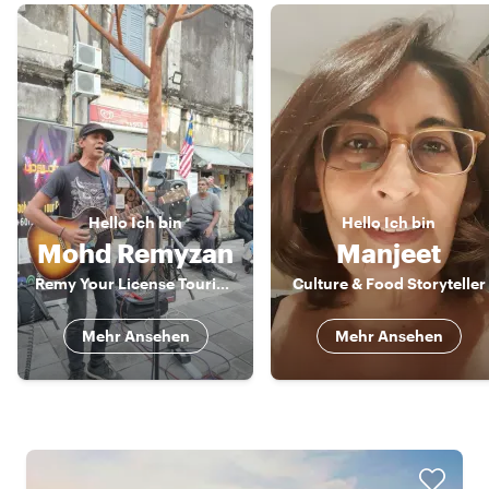
Hello
Ich bin
Hello
Ich bin
Mohd Remyzan
Manjeet
Remy Your License Tourist Guide
Culture & Food Storyteller
Mehr Ansehen
Mehr Ansehen