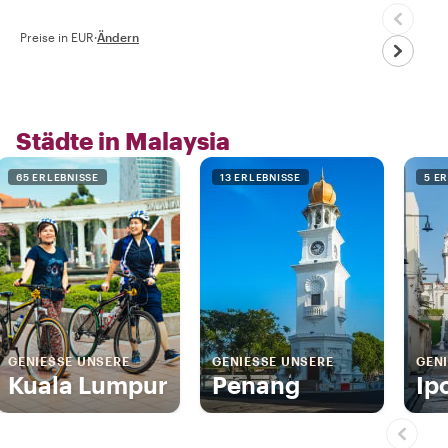
Preise in EUR
·
Ändern
Städte in Malaysia
65 ERLEBNISSE
13 ERLEBNISSE
5 E
GENIESSE UNSERE
GENIESSE UNSERE
GENI
Kuala Lumpur
Penang
Ip