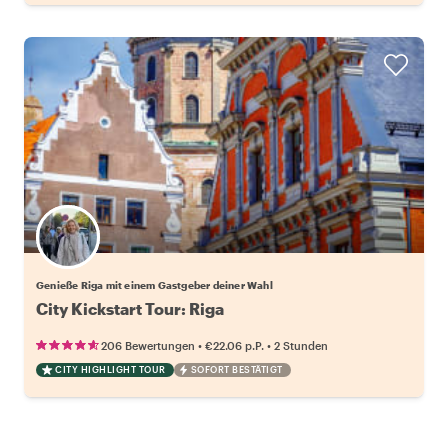
Wähle deinen Lieblingsgastgeber
Genieße Riga mit einem Gastgeber deiner Wahl
City Kickstart Tour: Riga
•
•
206 Bewertungen
€22.06
p.P.
2 Stunden
CITY HIGHLIGHT TOUR
SOFORT BESTÄTIGT