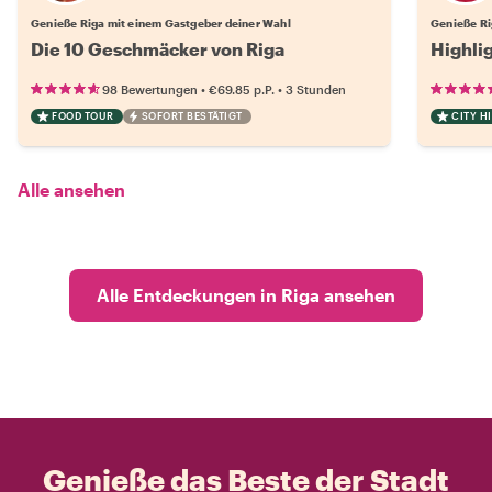
Genieße Riga mit einem Gastgeber deiner Wahl
Genieße Ri
Die 10 Geschmäcker von Riga
Highli
•
•
98 Bewertungen
€69.85
p.P.
3 Stunden
FOOD TOUR
SOFORT BESTÄTIGT
CITY H
Alle ansehen
Alle Entdeckungen in Riga ansehen
Genieße das Beste der Stadt