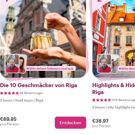
Wähle deinen liebsten Local aus
Wähle dein
Die 10 Geschmäcker von Riga
Highlights & Hi
Riga
98 Bewertungen
3 hours
|
food tours
|
Riga
206 Bewertung
3 hours
|
city highlight to
€69.85
€38.97
Entdecken
pro Person
pro Person