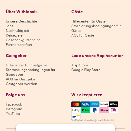
Über Withlocals
Gäste
Unsere Geschichte
Hilfecenter für Gäste
Jobs
Stornierungsbedingungen für
Nachhaltigkeit
Gäste
Reiseziele
AGB für Gäste
Geschenkgutscheine
Partnerschaften
Gastgeber
Lade unsere App herunter
Hilfecenter für Gastgeber
App Store
Stornierungsbedingungen für
Google Play Store
Gastgeber
AGB für Gastgeber
Gastgeber werden
Folge uns
Wir akzeptieren
Mastercard, Visa, Amex, Di
Facebook
Instagram
YouTube
Verfügbarkeit variiert je nach Reiseziel