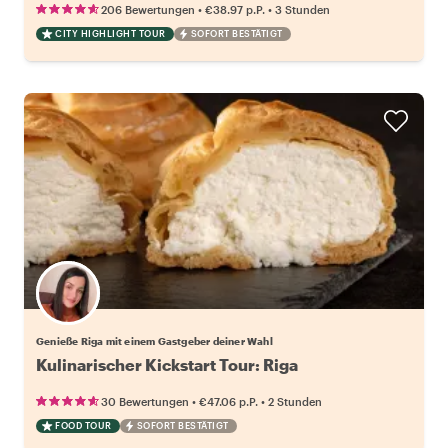
•
•
206 Bewertungen
€38.97
p.P.
3 Stunden
CITY HIGHLIGHT TOUR
SOFORT BESTÄTIGT
Wähle deinen Lieblingsgastgeber
Genieße Riga mit einem Gastgeber deiner Wahl
Kulinarischer Kickstart Tour: Riga
•
•
30 Bewertungen
€47.06
p.P.
2 Stunden
FOOD TOUR
SOFORT BESTÄTIGT