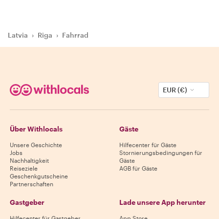
Latvia
›
Riga
›
Fahrrad
EUR (€)
Über Withlocals
Gäste
Unsere Geschichte
Hilfecenter für Gäste
Jobs
Stornierungsbedingungen für
Nachhaltigkeit
Gäste
Reiseziele
AGB für Gäste
Geschenkgutscheine
Partnerschaften
Gastgeber
Lade unsere App herunter
Hilfecenter für Gastgeber
App Store