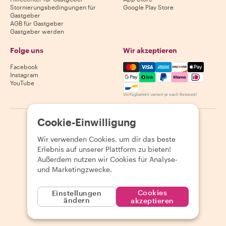
Stornierungsbedingungen für
Google Play Store
Gastgeber
AGB für Gastgeber
Gastgeber werden
Folge uns
Wir akzeptieren
Mastercard, Visa, Amex, Di
Facebook
Instagram
YouTube
Verfügbarkeit variiert je nach Reiseziel
Cookie-Einwilligung
©
2026
Withlocals.com
|
Datenschutzerklärung
|
Cookies
|
Seitenübersicht
Wir verwenden Cookies, um dir das beste
Erlebnis auf unserer Plattform zu bieten!
Außerdem nutzen wir Cookies für Analyse-
und Marketingzwecke.
Cookies
Einstellungen
ändern
akzeptieren