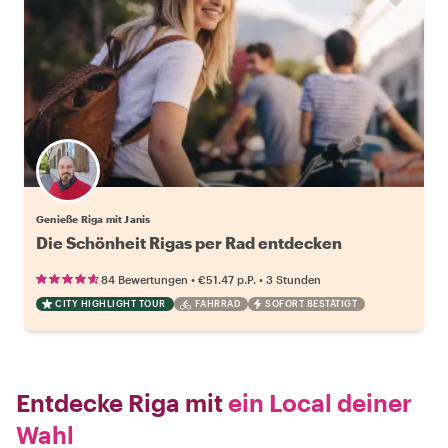
Genieße Riga mit Janis
Die Schönheit Rigas per Rad entdecken
•
•
84 Bewertungen
€51.47
p.P.
3 Stunden
CITY HIGHLIGHT TOUR
FAHRRAD
SOFORT BESTÄTIGT
Entdecke Riga mit
ein Local deiner
Wahl