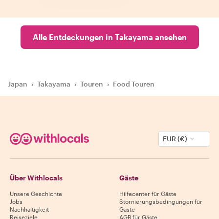
Alle Entdeckungen in Takayama ansehen
Japan
›
Takayama
›
Touren
›
Food Touren
EUR (€)
Über Withlocals
Gäste
Unsere Geschichte
Hilfecenter für Gäste
Jobs
Stornierungsbedingungen für
Nachhaltigkeit
Gäste
Reiseziele
AGB für Gäste