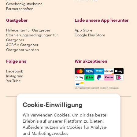
Geschenkgutscheine
Partnerschaften
Gastgeber
Lade unsere App herunter
Hilfecenter für Gastgeber
App Store
Stornierungsbedingungen für
Google Play Store
Gastgeber
AGB für Gastgeber
Gastgeber werden
Folge uns
Wir akzeptieren
Mastercard, Visa, Amex, Di
Facebook
Instagram
YouTube
Verfügbarkeit variiert je nach Reiseziel
Cookie-Einwilligung
©
2026
Withlocals.com
|
Datenschutzerklärung
|
Cookies
|
Seitenübersicht
Wir verwenden Cookies, um dir das beste
Erlebnis auf unserer Plattform zu bieten!
Außerdem nutzen wir Cookies für Analyse-
und Marketingzwecke.