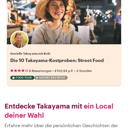
Genieße Takayama mit Koki
Die 10 Takayama-Kostproben: Street Food
•
•
8 Bewertungen
€102.94
p.P.
3 Stunden
FOOD TOUR
SOFORT BESTÄTIGT
Entdecke Takayama mit
ein Local
deiner Wahl
Erfahre mehr über die persönlichen Geschichten der