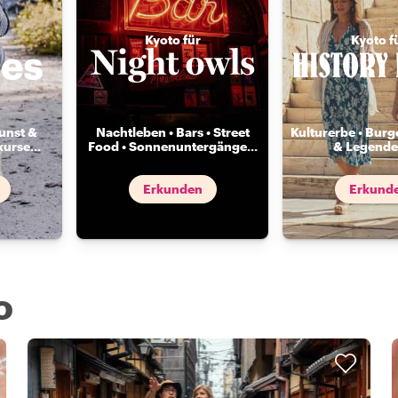
Kyoto für
Kyoto f
unst &
Nachtleben • Bars • Street
Kulturerbe • Burg
kurse
...
Food • Sonnenuntergänge
...
& Legende
Erkunden
Erkund
o