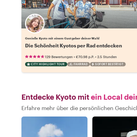
Wähle deinen Lieblingsgastgeber
Genieße Kyoto mit einem Gastgeber deiner Wahl
Die Schönheit Kyotos per Rad entdecken
•
•
129 Bewertungen
€70.98
p.P.
2.5 Stunden
CITY HIGHLIGHT TOUR
FAHRRAD
SOFORT BESTÄTIGT
Entdecke Kyoto mit
ein Local dei
Erfahre mehr über die persönlichen Geschic