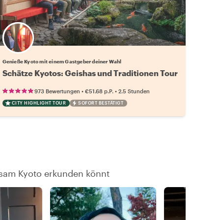
Wähle deinen Lieblingsgastgeber
Genieße Kyoto mit einem Gastgeber deiner Wahl
Schätze Kyotos: Geishas und Traditionen Tour
•
•
973 Bewertungen
€51.68
p.P.
2.5 Stunden
CITY HIGHLIGHT TOUR
SOFORT BESTÄTIGT
nsam Kyoto erkunden könnt