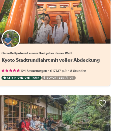
Wähle deinen Lieblingsgastgeber
Genieße Kyoto mit einem Gastgeber deiner Wahl
Kyoto Stadtrundfahrt mit voller Abdeckung
•
•
124 Bewertungen
€177.17
p.P.
8 Stunden
CITY HIGHLIGHT TOUR
SOFORT BESTÄTIGT