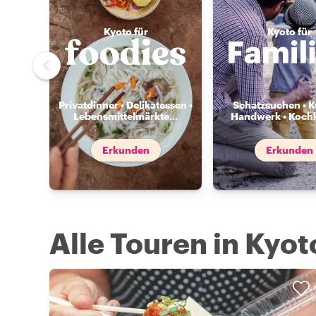
Kyoto für
Kyoto für
Privatdinner • Delikatessen •
Schatzsuchen • K
Lebensmittelmärkte
...
Handwerk • Koch
Erkunden
Erkunden
Alle Touren in Kyot