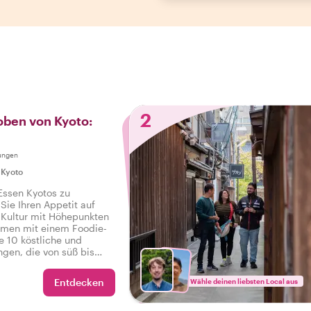
2
oben von Kyoto:
ungen
|
Kyoto
 Essen Kyotos zu
 Sie Ihren Appetit auf
 Kultur mit Höhepunkten
men mit einem Foodie-
e 10 köstliche und
ngen, die von süß bis
sowie Getränke auf einer
d-Tour in Kyoto.
Entdecken
Wähle deinen liebsten Local aus