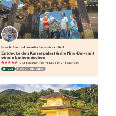
Wähle deinen Lieblingsgastgeber
Genieße Kyoto mit einem Gastgeber deiner Wahl
Entdecke den Kaiserpalast & die Nijo-Burg mit
einem Einheimischen
•
•
1042 Bewertungen
€52.94
p.P.
3 Stunden
TOUR
SOFORT BESTÄTIGT