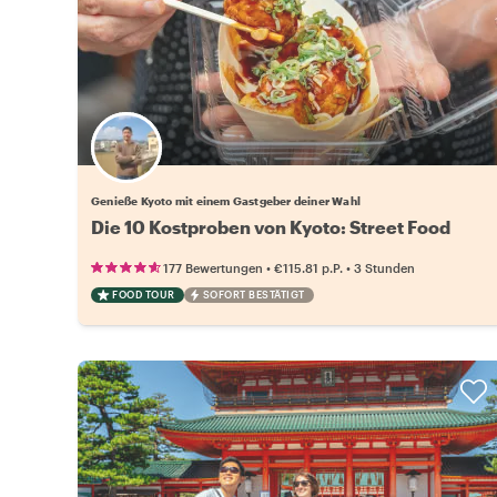
Wähle deinen Lieblingsgastgeber
Genieße Kyoto mit einem Gastgeber deiner Wahl
Die 10 Kostproben von Kyoto: Street Food
•
•
177 Bewertungen
€115.81
p.P.
3 Stunden
FOOD TOUR
SOFORT BESTÄTIGT