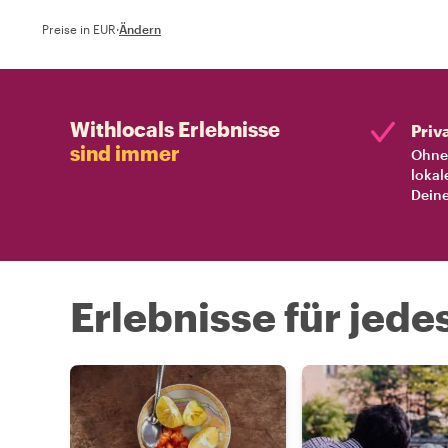
Preise in EUR
·
Ändern
Withlocals Erlebnisse
Priv
sind immer
Ohne 
lokal
Deine
Erlebnisse für jede