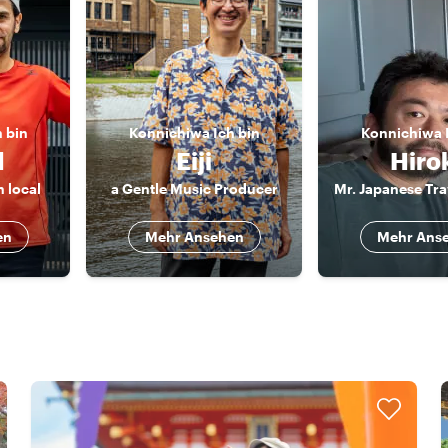
h bin
Konnichiwa
Ich bin
Konnichiwa
d
Eiji
Hiro
n local
a Gentle Music Producer
en
Mehr Ansehen
Mehr Ans