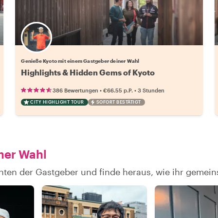
Wähle deinen Lieblingsgastgeber
Genieße Kyoto mit einem Gastgeber deiner Wahl
Highlights & Hidden Gems of Kyoto
•
•
386 Bewertungen
€66.55
p.P.
3 Stunden
CITY HIGHLIGHT TOUR
SOFORT BESTÄTIGT
ner Wahl
hten der Gastgeber und finde heraus, wie ihr gemei