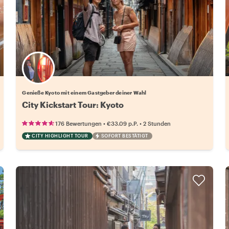
Wähle deinen Lieblingsgastgeber
Genieße Kyoto mit einem Gastgeber deiner Wahl
City Kickstart Tour: Kyoto
•
•
176 Bewertungen
€33.09
p.P.
2 Stunden
CITY HIGHLIGHT TOUR
SOFORT BESTÄTIGT