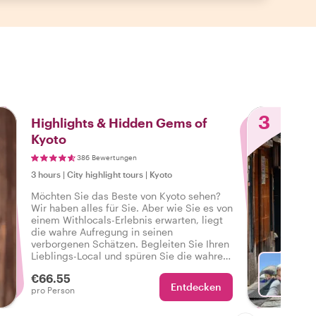
3
Highlights & Hidden Gems of
Kyoto
386 Bewertungen
3 hours
|
City highlight tours
|
Kyoto
Möchten Sie das Beste von Kyoto sehen?
Wir haben alles für Sie. Aber wie Sie es von
einem Withlocals-Erlebnis erwarten, liegt
die wahre Aufregung in seinen
verborgenen Schätzen. Begleiten Sie Ihren
Lieblings-Local und spüren Sie die wahre
Atmosphäre der Stadt bei einer Tour, die
€66.55
alles zu bieten hat, damit Sie sagen
Entdecken
Wä
pro Person
können: Ich habe das echte Kyoto erlebt!