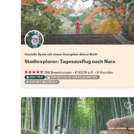
Wähle deinen Lieblingsgastgeber
Genieße Kyoto mit einem Gastgeber deiner Wahl
Stadtexplorer: Tagesausflug nach Nara
•
•
798 Bewertungen
€162.78
p.P.
8 Stunden
DAY TRIP
ÖFFENTLICHE VERKEHRSMITTEL
SOFORT BESTÄTIGT