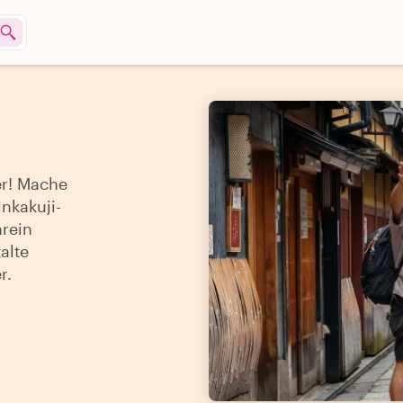
er! Mache
nkakuji-
hrein
alte
r.