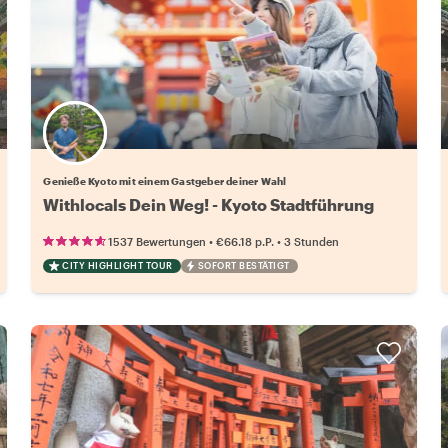
Wähle deinen Lieblingsgastgeber
Genieße Kyoto mit einem Gastgeber deiner Wahl
Withlocals Dein Weg! - Kyoto Stadtführung
•
•
1537 Bewertungen
€66.18
p.P.
3 Stunden
CITY HIGHLIGHT TOUR
SOFORT BESTÄTIGT