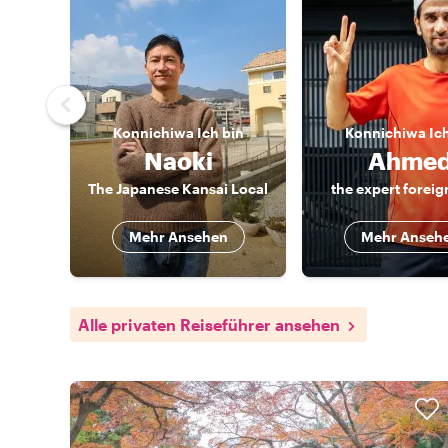
Konnichiwa
Ich bin
Konnichiwa
Ic
Naoki
Ahme
The Japanese Kansai Local
the expert foreig
Mehr Ansehen
Mehr Anseh
Alle privaten Reiseführer ansehen