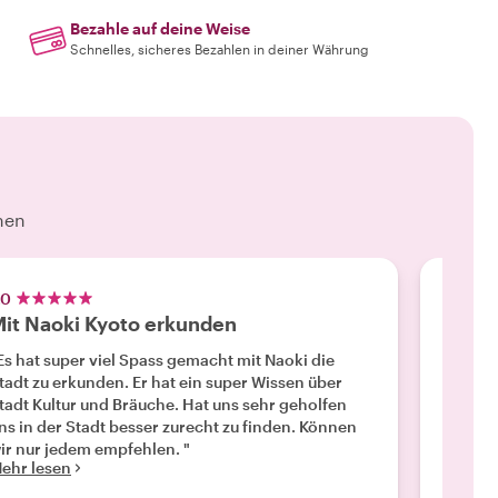
Bezahle auf deine Weise
Schnelles, sicheres Bezahlen in deiner Währung
hen
.0
5.0
it Naoki Kyoto erkunden
Kyoto
Es hat super viel Spass gemacht mit Naoki die
"Wir ha
tadt zu erkunden. Er hat ein super Wissen über
weiß so
tadt Kultur und Bräuche. Hat uns sehr geholfen
Entwick
ns in der Stadt besser zurecht zu finden. Können
genomme
ir nur jedem empfehlen. "
Dinge z
ehr lesen
Mehr l