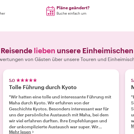
Pläne geändert?
rher
Buche einfach um
Reisende
lieben
unsere Einheimischen
wertungen von Gästen über unsere Touren und Einheimisc
5.0
5
Tolle Führung durch Kyoto
M
"Wir hatten eine tolle und interessante Führung mit
"
Maha durch Kyoto. Wir erfuhren von der
S
Geschichte Kyotos. Besonders interessant war für
S
uns der persönliche Austausch mit Maha, bei dem
u
wir viel erfahren durften. Ihre Empfehlungen und
w
M
der unkomplizierte Austausch war super. Wir
Mehr lesen
würden jederzeit gerne wieder eine Führung mit