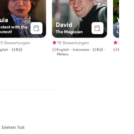
uia
Yoshi
David
stest with the
The Jap
stest!
The Magician
Local
05 Bewertungen
79 Bewertungen
342 Be
nglish・日本語
English・Indonesia・日本語・
Englis
Melayu
 bieten hat