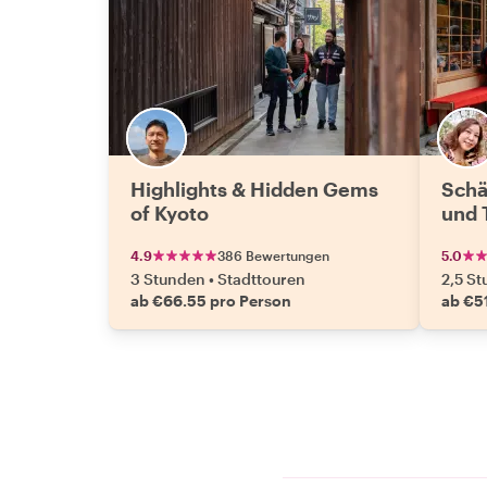
Highlights & Hidden Gems
Schä
of Kyoto
und 
4.9
386 Bewertungen
5.0
3 Stunden
•
Stadttouren
2,5 S
ab €66.55 pro Person
ab €5