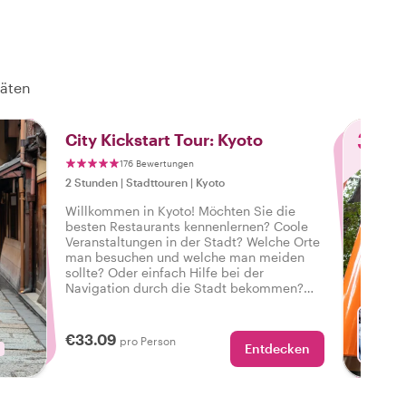
täten
3
City Kickstart Tour: Kyoto
176 Bewertungen
2 Stunden
|
Stadttouren
|
Kyoto
Willkommen in Kyoto! Möchten Sie die
besten Restaurants kennenlernen? Coole
Veranstaltungen in der Stadt? Welche Orte
man besuchen und welche man meiden
sollte? Oder einfach Hilfe bei der
Navigation durch die Stadt bekommen?
Buchen Sie diese private Tour mit einem
Einheimischen und erhalten Sie die
perfekte Einführung in Kyoto, um Ihre
€33.09
pro Person
Entdecken
Städtereise auf den richtigen Fuß zu
beginnen.