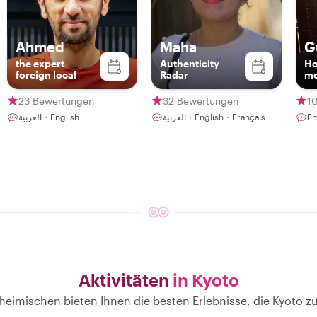
Ahmed
Maha
G
the expert
Authenticity
Ho
foreign local
Radar
mo
23 Bewertungen
32 Bewertungen
1
العربية・English
العربية・English・Français
E
Aktivitäten
in Kyoto
heimischen bieten Ihnen die besten Erlebnisse, die Kyoto zu