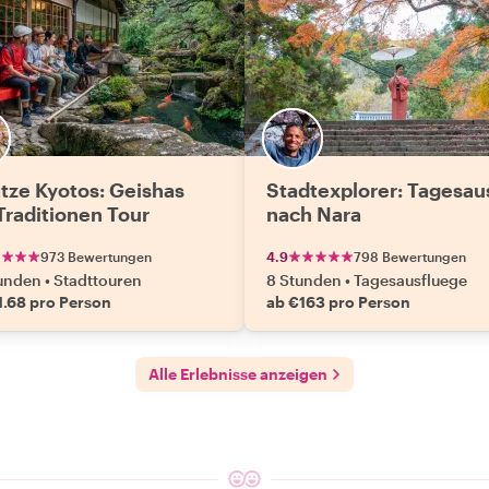
tze Kyotos: Geishas
Stadtexplorer: Tagesau
Traditionen Tour
nach Nara
973 Bewertungen
4.9
798 Bewertungen
tunden
•
Stadttouren
8 Stunden
•
Tagesausfluege
1.68 pro Person
ab €163 pro Person
Alle Erlebnisse anzeigen