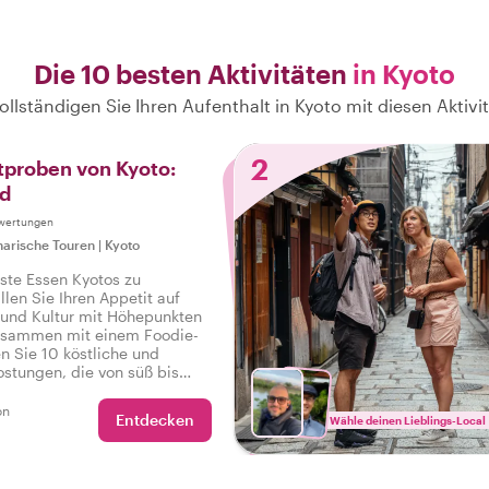
Die 10 besten Aktivitäten
in Kyoto
ollständigen Sie Ihren Aufenthalt in Kyoto mit diesen Aktivi
2
tproben von Kyoto:
od
ewertungen
narische Touren
|
Kyoto
este Essen Kyotos zu
llen Sie Ihren Appetit auf
 und Kultur mit Höhepunkten
usammen mit einem Foodie-
n Sie 10 köstliche und
ostungen, die von süß bis
hen, sowie Getränke auf einer
 Food-Tour in Kyoto.
on
Entdecken
Wähle deinen Lieblings-Local