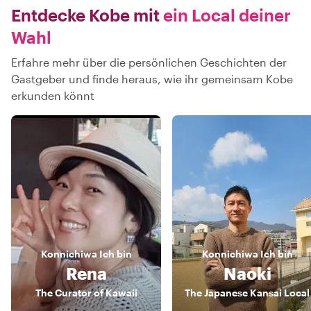
Entdecke Kobe mit
ein Local deiner
Wahl
Erfahre mehr über die persönlichen Geschichten der
Gastgeber und finde heraus, wie ihr gemeinsam Kobe
erkunden könnt
Konnichiwa
Ich bin
Konnichiwa
Ich bin
Rena
Naoki
The Curator of Kawaii
The Japanese Kansai Local