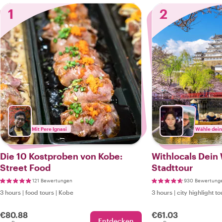
1
2
Mit Pere Ignasi
Wähle dein
Die 10 Kostproben von Kobe:
Withlocals Dein
Street Food
Stadttour
121 Bewertungen
930 Bewertung
3 hours
|
food tours
|
Kobe
3 hours
|
city highlight to
€80.88
€61.03
Entdecken