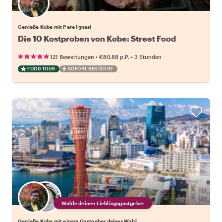
Genieße Kobe mit Pere Ignasi
Die 10 Kostproben von Kobe: Street Food
•
•
121 Bewertungen
€80.88
p.P.
3 Stunden
FOOD TOUR
SOFORT BESTÄTIGT
Wähle deinen Lieblingsgastgeber
Genieße Kobe mit einem Gastgeber deiner Wahl