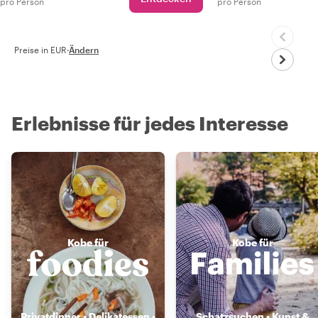
pro Person
pro Person
Preise in EUR
·
Ändern
Erlebnisse für jedes Interesse
Kobe für
Kobe für
Privatdinner • Delikatessen •
Schatzsuchen • Kunst &