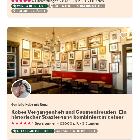
•
•
43 Bewertungen
€73.53
p.P.
3.5 Stunden
WINE & BEER TOUR
ÖFFENTLICHE VERKEHRSMITTEL
SOFORT BESTÄTIGT
Genieße Kobe mit Rena
Kobes Vergangenheit und Gaumenfreuden: Ein
historischer Spaziergang kombiniert mit einer
frischen Essensjagd
•
•
4 Bewertungen
€30.00
p.P.
3 Stunden
CITY HIGHLIGHT TOUR
FAMILIENFREUNDLICH