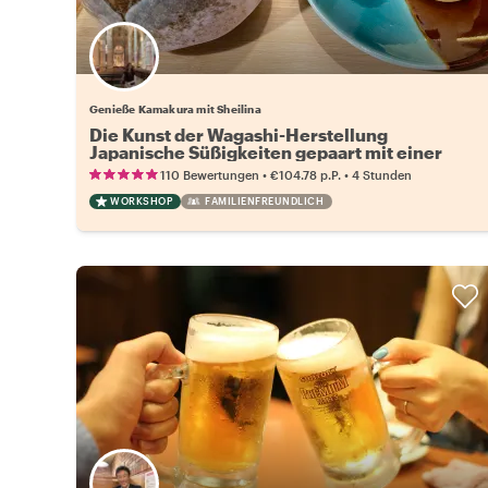
Genieße Kamakura mit Sheilina
Die Kunst der Wagashi-Herstellung
Japanische Süßigkeiten gepaart mit einer
unvergesslichen Kamakura-Tour
•
•
110 Bewertungen
€104.78
p.P.
4 Stunden
WORKSHOP
FAMILIENFREUNDLICH