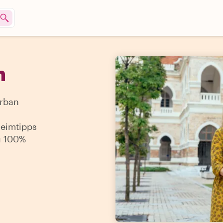
n
Urban
heimtipps
zu 100%