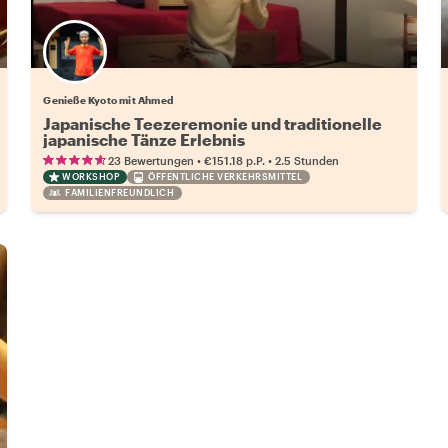
Genieße Kyoto mit Ahmed
Japanische Teezeremonie und traditionelle
japanische Tänze Erlebnis
•
•
23 Bewertungen
€151.18
p.P.
2.5 Stunden
WORKSHOP
ÖFFENTLICHE VERKEHRSMITTEL
FAMILIENFREUNDLICH