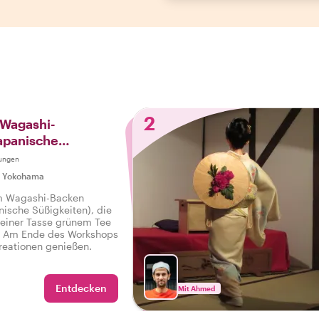
2
 Wagashi-
apanische
epaart mit einer
ungen
hen Kamakura-Tour
|
Yokohama
m Wagashi-Backen
anische Süßigkeiten), die
 einer Tasse grünem Tee
! Am Ende des Workshops
reationen genießen.
Entdecken
Mit Ahmed