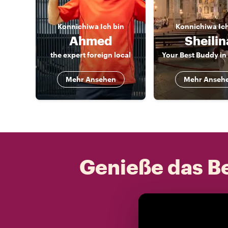
Konnichiwa
Ich bin
Konnichiwa
Ic
Ahmed
Sheilin
the expert foreign local
Mehr Ansehen
Mehr Anseh
Genieße das Be