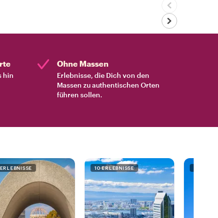
rte
Ohne Massen
s hin
Erlebnisse, die Dich von den
Massen zu authentischen Orten
führen sollen.
 ERLEBNISSE
10 ERLEBNISSE
5 ERLEB