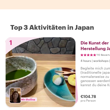
Top 3 Aktivitäten in Japan
1
Die Kunst der
Herstellung J
Süßigkeiten g
110 Bewert
unvergesslic
4 hours
|
workshops
Begleite mich zu
(traditionelle jap
normalerweise zu
genossen werden
kannst du deine K
€104.78
Mit Sheilina
pro Person