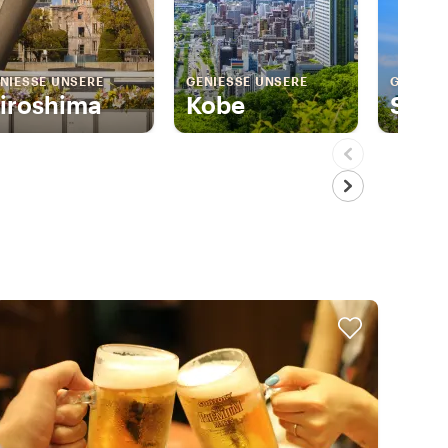
NIESSE UNSERE
GENIESSE UNSERE
GENIESS
iroshima
Kobe
Sapp