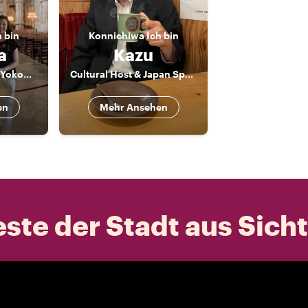
h bin
Konnichiwa
Ich bin
a
Kazu
Your Best Buddy in Yokohama
Cultural Host & Japan Specialist | Kyoto & Osaka
en
Mehr Ansehen
ste der Stadt aus Sich