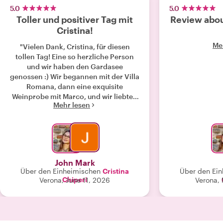
5.0
5.0
Toller und positiver Tag mit
Review about
Cristina!
Me
"Vielen Dank, Cristina, für diesen
tollen Tag! Eine so herzliche Person
und wir haben den Gardasee
genossen :) Wir begannen mit der Villa
Romana, dann eine exquisite
Weinprobe mit Marco, und wir liebten
Mehr lesen
die frischen Meeresfrüchte am See,
um den Tag mit so leckerem Eis
ausklingen zu lassen! Eine großartige
Art, unseren letzten Tag in Verona zu
verbringen! Vielen Dank, Cristina!"
John Mark
Über den Einheimischen
Cristina
Über den Ei
Chiperi
Verona, June 11, 2026
Verona,