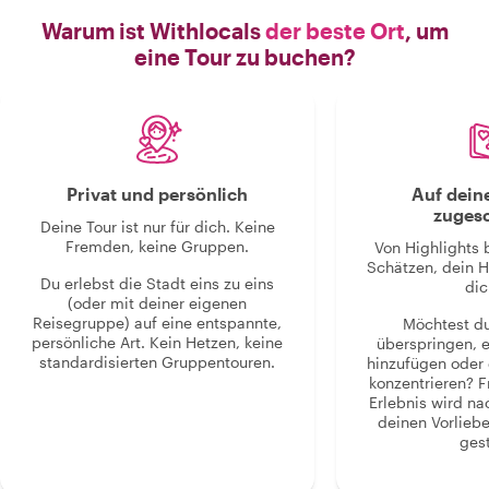
Warum ist Withlocals
der beste Ort
, um
eine Tour zu buchen?
Privat und persönlich
Auf dein
zugesc
Deine Tour ist nur für dich. Keine
Fremden, keine Gruppen.
Von Highlights 
Schätzen, dein H
Du erlebst die Stadt eins zu eins
dic
(oder mit deiner eigenen
Reisegruppe) auf eine entspannte,
Möchtest d
persönliche Art. Kein Hetzen, keine
überspringen, 
standardisierten Gruppentouren.
hinzufügen oder 
konzentrieren? F
Erlebnis wird n
deinen Vorlieb
gest