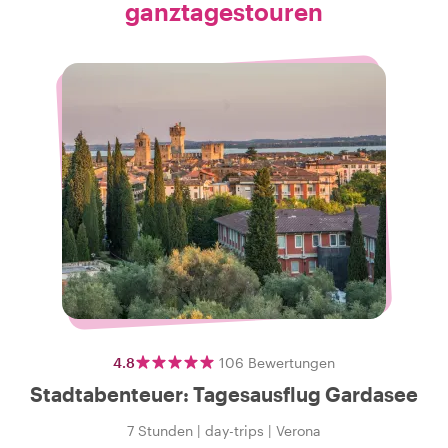
ganztagestouren
4.8
106
Bewertungen
Stadtabenteuer: Tagesausflug Gardasee
7 Stunden
|
day-trips
|
Verona