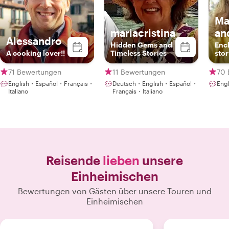
Ma
mariacristina
an
Alessandro
Hidden Gems and
Enc
A cooking lover!!
Timeless Stories
stor
enth
gui
71 Bewertungen
11 Bewertungen
70 
English・Español・Français・
Deutsch・English・Español・
Eng
Italiano
Français・Italiano
Reisende
lieben
unsere
Einheimischen
Bewertungen von Gästen über unsere Touren und
Einheimischen