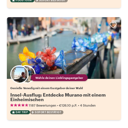
FOOD TOUR
SOFORT BESTÄTIGT
Wähle deinen Lieblingsgastgeber
Genieße Venedig mit einem Gastgeber deiner Wahl
Insel-Ausflug: Entdecke Murano mit einem
Einheimischen
•
•
1187 Bewertungen
€126.10
p.P.
4 Stunden
DAY TRIP
SOFORT BESTÄTIGT