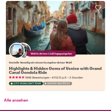
Wähle deinen Lieblingsgastgeber
Genieße Venedig mit einem Gastgeber deiner Wahl
Highlights & Hidden Gems of Venice with Grand
Canal Gondola Ride
•
•
1896 Bewertungen
€112.13
p.P.
3 Stunden
CITY HIGHLIGHT TOUR
SOFORT BESTÄTIGT
Alle ansehen