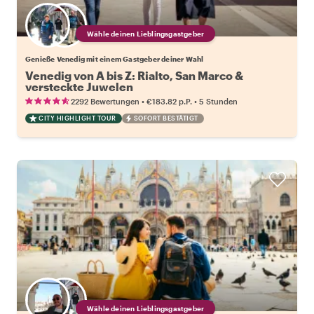
Wähle deinen Lieblingsgastgeber
Genieße Venedig mit einem Gastgeber deiner Wahl
Venedig von A bis Z: Rialto, San Marco &
versteckte Juwelen
•
•
2292 Bewertungen
€183.82
p.P.
5 Stunden
CITY HIGHLIGHT TOUR
SOFORT BESTÄTIGT
Wähle deinen Lieblingsgastgeber