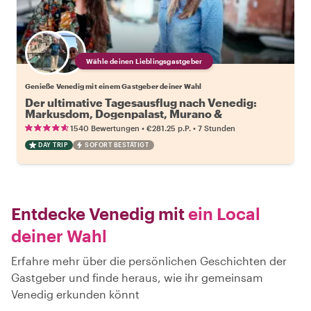
Wähle deinen Lieblingsgastgeber
Genieße Venedig mit einem Gastgeber deiner Wahl
Der ultimative Tagesausflug nach Venedig:
Markusdom, Dogenpalast, Murano &
Gondelfahrt
•
•
1540 Bewertungen
€281.25
p.P.
7 Stunden
DAY TRIP
SOFORT BESTÄTIGT
Entdecke Venedig mit
ein Local
deiner Wahl
Erfahre mehr über die persönlichen Geschichten der
Gastgeber und finde heraus, wie ihr gemeinsam
Venedig erkunden könnt