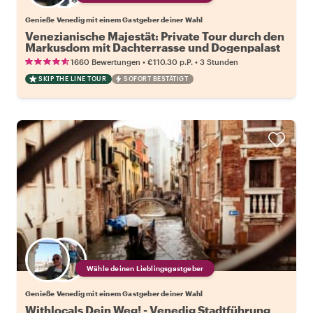
Genieße Venedig mit einem Gastgeber deiner Wahl
Venezianische Majestät: Private Tour durch den
Markusdom mit Dachterrasse und Dogenpalast
•
•
1660 Bewertungen
€110.30
p.P.
3 Stunden
SKIP THE LINE TOUR
SOFORT BESTÄTIGT
Wähle deinen Lieblingsgastgeber
Genieße Venedig mit einem Gastgeber deiner Wahl
Withlocals Dein Weg! - Venedig Stadtführung