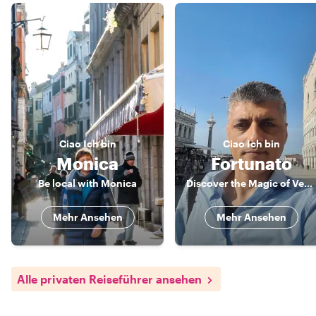
Ciao
Ich bin
Ciao
Ich bin
Monica
Fortunato
Be local with Monica
Discover the Magic of Venice with an Expert
Mehr Ansehen
Mehr Ansehen
Alle privaten Reiseführer ansehen