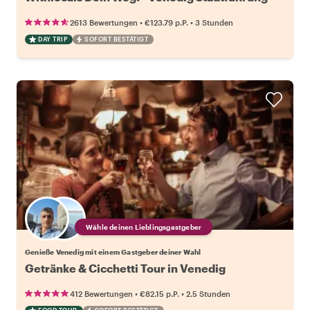
•
•
2613 Bewertungen
€123.79
p.P.
3 Stunden
DAY TRIP
SOFORT BESTÄTIGT
Wähle deinen Lieblingsgastgeber
Genieße Venedig mit einem Gastgeber deiner Wahl
Getränke & Cicchetti Tour in Venedig
•
•
412 Bewertungen
€82.15
p.P.
2.5 Stunden