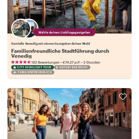
Wähle deinen Lieblingsgastgeber
Genieße Venedig mit einem Gastgeber deiner Wahl
Familienfreundliche Stadtführung durch
Venedig
•
•
182 Bewertungen
€74.27
p.P.
2 Stunden
CITY HIGHLIGHT TOUR
SOFORT BESTÄTIGT
FAMILIENFREUNDLICH