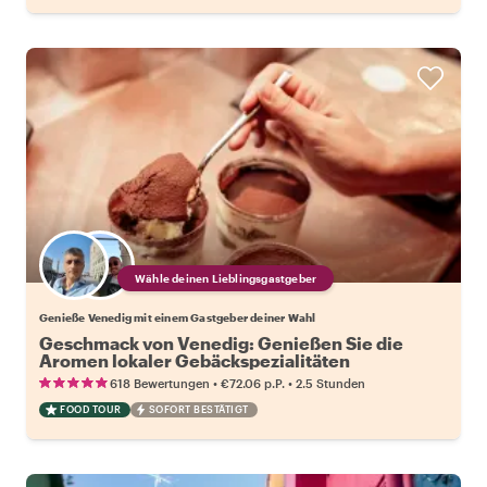
Wähle deinen Lieblingsgastgeber
Genieße Venedig mit einem Gastgeber deiner Wahl
Geschmack von Venedig: Genießen Sie die
Aromen lokaler Gebäckspezialitäten
•
•
618 Bewertungen
€72.06
p.P.
2.5 Stunden
FOOD TOUR
SOFORT BESTÄTIGT