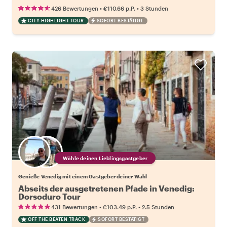
•
•
426 Bewertungen
€110.66
p.P.
3 Stunden
CITY HIGHLIGHT TOUR
SOFORT BESTÄTIGT
Wähle deinen Lieblingsgastgeber
Genieße Venedig mit einem Gastgeber deiner Wahl
Abseits der ausgetretenen Pfade in Venedig:
Dorsoduro Tour
•
•
431 Bewertungen
€103.49
p.P.
2.5 Stunden
OFF THE BEATEN TRACK
SOFORT BESTÄTIGT