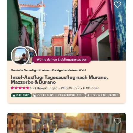
Wähle deinen Lieblingsgastgeber
Genieße Venedig mit einem Gastgeber deiner Wahl
Insel-Ausflug: Tagesausflug nach Murano,
Mazzorbo & Burano
•
•
160 Bewertungen
€159.00
p.P.
6 Stunden
DAY TRIP
ÖFFENTLICHE VERKEHRSMITTEL
SOFORT BESTÄTIGT