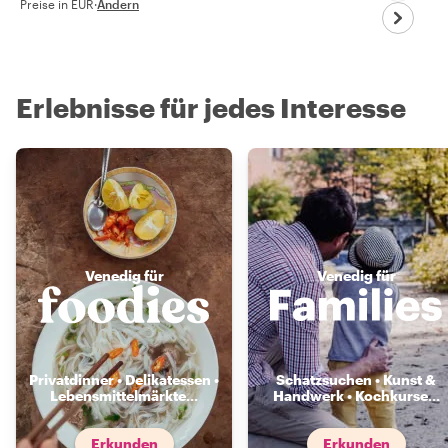
Preise in EUR
·
Ändern
Erlebnisse für jedes Interesse
Venedig für
Venedig für
Privatdinner • Delikatessen •
Schatzsuchen • Kunst &
Lebensmittelmärkte
...
Handwerk • Kochkurse
...
Erkunden
Erkunden