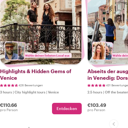
Wähle deinen liebsten Local aus
Wähle dein
Highlights & Hidden Gems of
Abseits der aus
Venice
in Venedig: Dor
426 Bewertungen
431 Bewertung
3 hours
|
City highlight tours
|
Venice
2.5 hours
|
Off the beaten
€110.66
€103.49
Entdecken
pro Person
pro Person