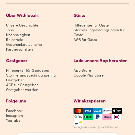
Über Withlocals
Gäste
Unsere Geschichte
Hilfecenter für Gäste
Jobs
Stornierungsbedingungen für
Nachhaltigkeit
Gäste
Reiseziele
AGB für Gäste
Geschenkgutscheine
Partnerschaften
Gastgeber
Lade unsere App herunter
Hilfecenter für Gastgeber
App Store
Stornierungsbedingungen für
Google Play Store
Gastgeber
AGB für Gastgeber
Gastgeber werden
Folge uns
Wir akzeptieren
Mastercard, Visa, Amex, Di
Facebook
Instagram
YouTube
Verfügbarkeit variiert je nach Reiseziel