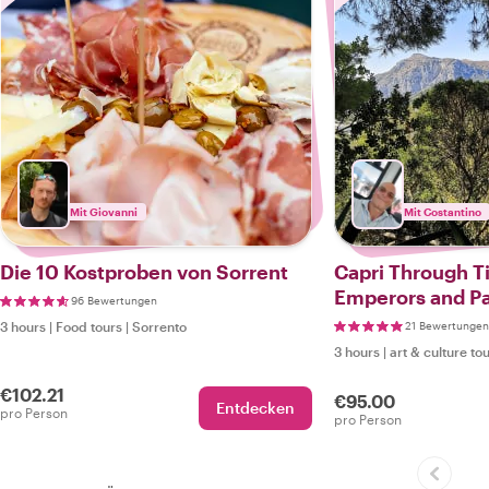
Mit Giovanni
Mit Costantino
Die 10 Kostproben von Sorrent
Capri Through 
Emperors and P
96 Bewertungen
3 hours
|
Food tours
|
Sorrento
21 Bewertungen
3 hours
|
art & culture to
€102.21
€95.00
Entdecken
pro Person
pro Person