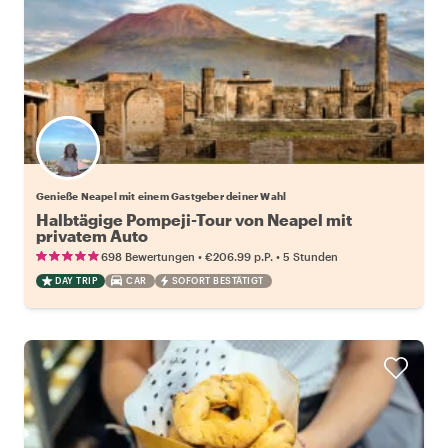
Wähle deinen Lieblingsgastgeber
Genieße Neapel mit einem Gastgeber deiner Wahl
Halbtägige Pompeji-Tour von Neapel mit
privatem Auto
•
•
698 Bewertungen
€206.99
p.P.
5 Stunden
DAY TRIP
CAR
SOFORT BESTÄTIGT