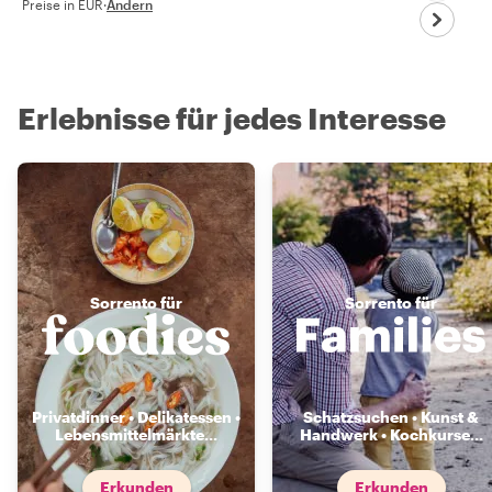
Preise in EUR
·
Ändern
Erlebnisse für jedes Interesse
Sorrento für
Sorrento für
Privatdinner • Delikatessen •
Schatzsuchen • Kunst &
Lebensmittelmärkte
...
Handwerk • Kochkurse
...
Erkunden
Erkunden