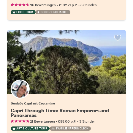
•
•
96 Bewertungen
€102.21
p.P.
3 Stunden
FOOD TOUR
SOFORT BESTÄTIGT
Genieße Capri mit Costantino
Capri Through Time: Roman Emperors and
Panoramas
•
•
21 Bewertungen
€95.00
p.P.
3 Stunden
ART & CULTURE TOUR
FAMILIENFREUNDLICH