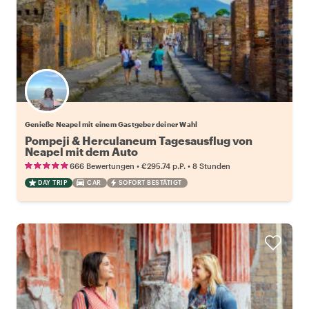
Wähle deinen Lieblingsgastgeber
Genieße Neapel mit einem Gastgeber deiner Wahl
Pompeji & Herculaneum Tagesausflug von
Neapel mit dem Auto
•
•
666 Bewertungen
€295.74
p.P.
8 Stunden
DAY TRIP
CAR
SOFORT BESTÄTIGT