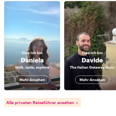
Ciao
Ich bin
Ciao
Ich bin
Daniela
Davide
Walk, taste, explore
The Italian Getaway Guru
Mehr Ansehen
Mehr Ansehen
Alle privaten Reiseführer ansehen