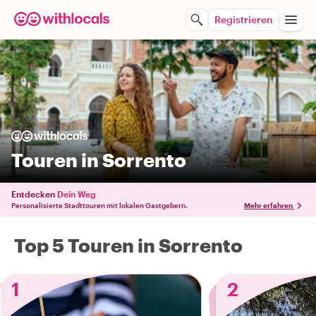
Registrieren
Touren in Sorrento
Entdecken
Dein Weg
Personalisierte Stadttouren mit lokalen Gastgebern.
Mehr erfahren
Top 5 Touren in Sorrento
1
2