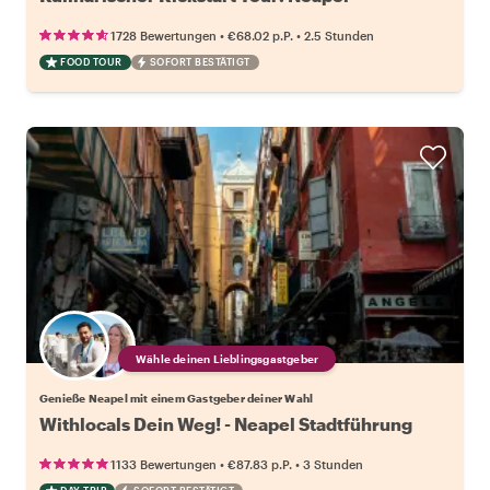
•
•
1728 Bewertungen
€68.02
p.P.
2.5 Stunden
FOOD TOUR
SOFORT BESTÄTIGT
Wähle deinen Lieblingsgastgeber
Genieße Neapel mit einem Gastgeber deiner Wahl
Withlocals Dein Weg! - Neapel Stadtführung
•
•
1133 Bewertungen
€87.83
p.P.
3 Stunden