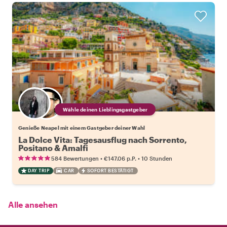
Wähle deinen Lieblingsgastgeber
Genieße Neapel mit einem Gastgeber deiner Wahl
La Dolce Vita: Tagesausflug nach Sorrento,
Positano & Amalfi
•
•
584 Bewertungen
€147.06
p.P.
10 Stunden
DAY TRIP
CAR
SOFORT BESTÄTIGT
Alle ansehen