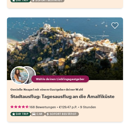
DAY TRIP
SOFORT BESTÄTIGT
Wähle deinen Lieblingsgastgeber
Genieße Neapel mit einem Gastgeber deiner Wahl
Stadtausflug: Tagesausflug an die Amalfiküste
•
•
168 Bewertungen
€129.47
p.P.
9 Stunden
DAY TRIP
CAR
SOFORT BESTÄTIGT