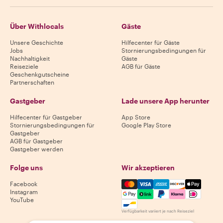
Über Withlocals
Gäste
Unsere Geschichte
Hilfecenter für Gäste
Jobs
Stornierungsbedingungen für
Nachhaltigkeit
Gäste
Reiseziele
AGB für Gäste
Geschenkgutscheine
Partnerschaften
Gastgeber
Lade unsere App herunter
Hilfecenter für Gastgeber
App Store
Stornierungsbedingungen für
Google Play Store
Gastgeber
AGB für Gastgeber
Gastgeber werden
Folge uns
Wir akzeptieren
Mastercard, Visa, Amex, Di
Facebook
Instagram
YouTube
Verfügbarkeit variiert je nach Reiseziel