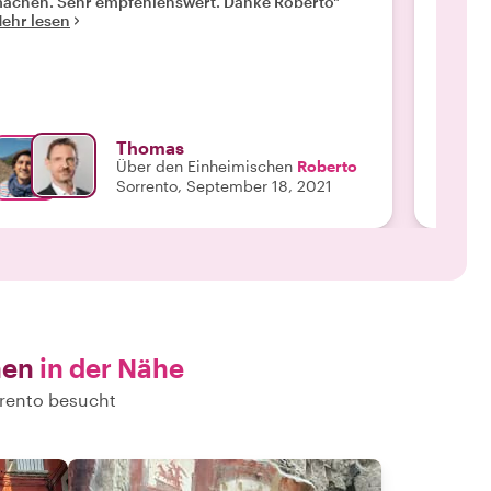
achen. Sehr empfehlenswert. Danke Roberto"
auszuwe
ehr lesen
einem t
Mehr l
Thomas
Über den Einheimischen
Roberto
Sorrento, September 18, 2021
hen
in der Nähe
rrento besucht