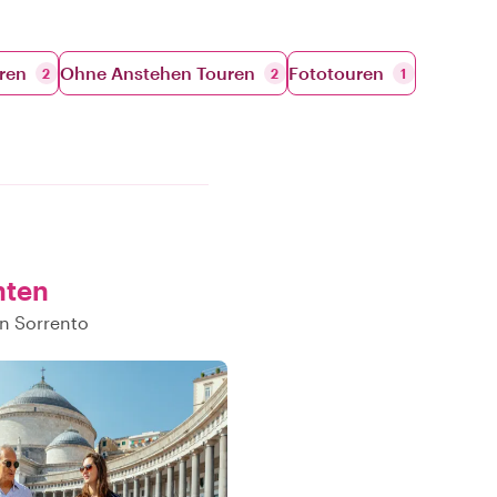
ren
Ohne Anstehen Touren
Fototouren
2
2
1
nten
in Sorrento