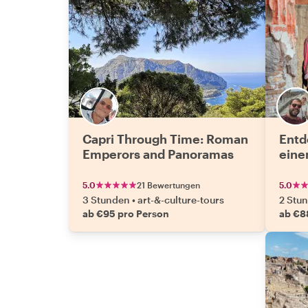
Capri Through Time: Roman
Entd
Emperors and Panoramas
eine
5.0
21 Bewertungen
5.0
3 Stunden
•
art-&-culture-tours
2 Stu
ab €95 pro Person
ab €8