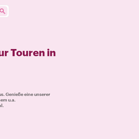
ur Touren in
us. Genieße eine unserer
nem u.a.
l.