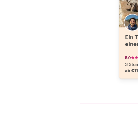
Ein 
eine
5.0
3 Stu
ab €1