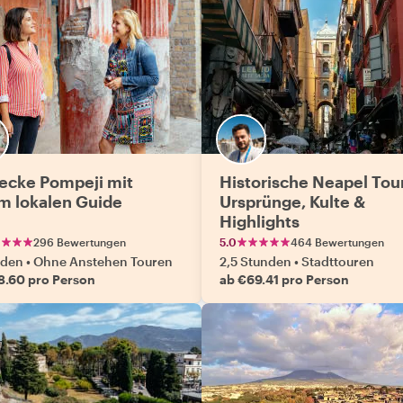
ecke Pompeji mit
Historische Neapel Tou
m lokalen Guide
Ursprünge, Kulte &
Highlights
296 Bewertungen
5.0
464 Bewertungen
nden
•
Ohne Anstehen Touren
2,5 Stunden
•
Stadttouren
8.60 pro Person
ab €69.41 pro Person