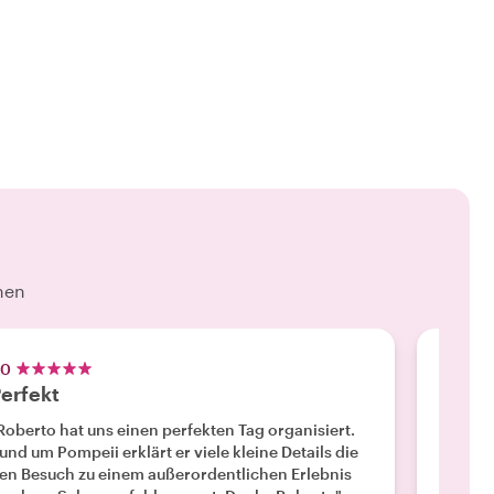
hen
.0
5.0
erfekt
Beste
Roberto hat uns einen perfekten Tag organisiert.
"Wir ha
und um Pompeii erklärt er viele kleine Details die
so sach
en Besuch zu einem außerordentlichen Erlebnis
hat es 