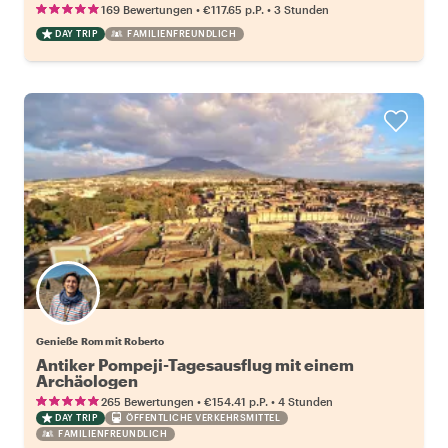
•
•
169 Bewertungen
€117.65
p.P.
3 Stunden
DAY TRIP
FAMILIENFREUNDLICH
Genieße Rom mit Roberto
Antiker Pompeji-Tagesausflug mit einem
Archäologen
•
•
265 Bewertungen
€154.41
p.P.
4 Stunden
DAY TRIP
ÖFFENTLICHE VERKEHRSMITTEL
FAMILIENFREUNDLICH