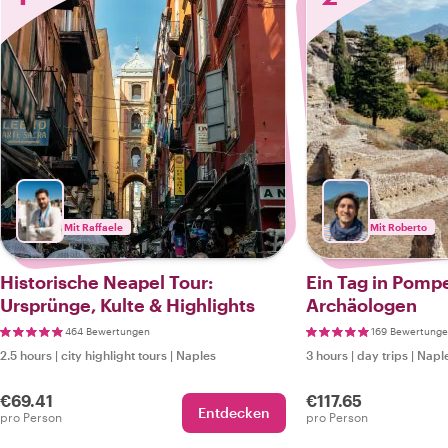
Mit Raffaele
Mit Roberto
Historische Neapel Tour:
Ein Tag in Pomp
Ursprünge, Kulte & Highlights
Archäologen
464 Bewertungen
169 Bewertung
2.5 hours
|
city highlight tours
|
Naples
3 hours
|
day trips
|
Napl
€69.41
€117.65
Entdecken
pro Person
pro Person