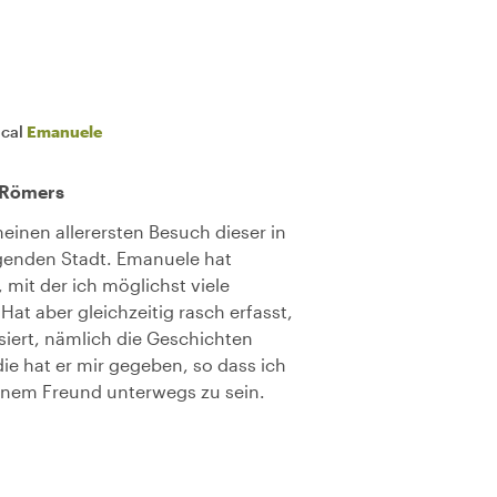
ocal
Emanuele
 Römers
meinen allerersten Besuch dieser in
igenden Stadt. Emanuele hat
, mit der ich möglichst viele
at aber gleichzeitig rasch erfasst,
iert, nämlich die Geschichten
ie hat er mir gegeben, so dass ich
einem Freund unterwegs zu sein.
!