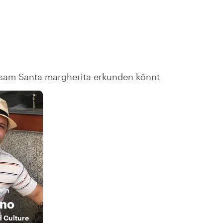
nsam Santa margherita erkunden könnt
bin
ano
 Culture