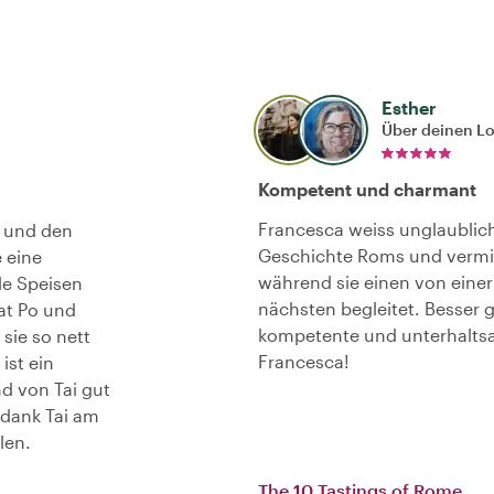
Esther
Über deinen L
Kompetent und charmant
Francesca weiss unglaublich
t und den
Geschichte Roms und vermit
 eine
während sie einen von einer
le Speisen
nächsten begleitet. Besser g
at Po und
kompetente und unterhalts
sie so nett
Francesca!
ist ein
d von Tai gut
 dank Tai am
len.
The 10 Tastings of Rome