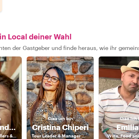
in Local deiner Wahl
hten der Gastgeber und finde heraus, wie ihr gemei
n
Ciao
Ich bin
Ciao
Ich 
Maria Pia and Friends
Cristina Chiperi
Emili
Enchanting storytellers & enthusiatic guides
Tour Leader & Manager 《》 Explorer by Heart, Leader by Profession
Wine, Food and