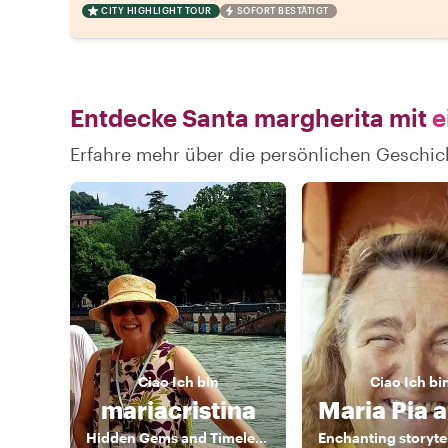
CITY HIGHLIGHT TOUR
SOFORT BESTÄTIGT
Entdecke Santa margherita mit
e
Erfahre mehr über die persönlichen Geschic
Ciao
Ich bin
Ciao
Ich bi
mariacristina
Hidden Gems and Timeless Stories