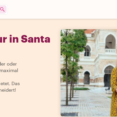
r in Santa
der oder
 maximal
etet. Das
neidert!