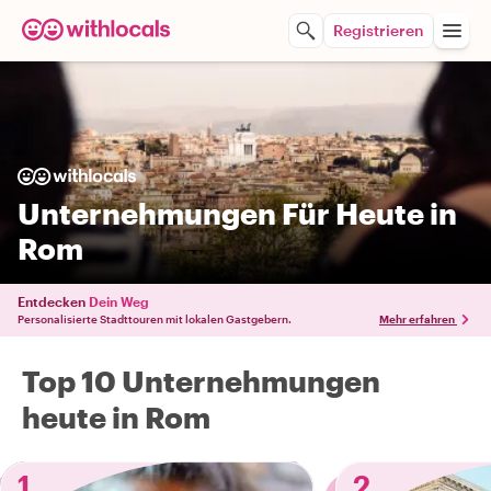
Registrieren
Unternehmungen Für Heute in
Rom
Entdecken
Dein Weg
Personalisierte Stadttouren mit lokalen Gastgebern.
Mehr erfahren
Top 10 Unternehmungen
heute in Rom
1
2