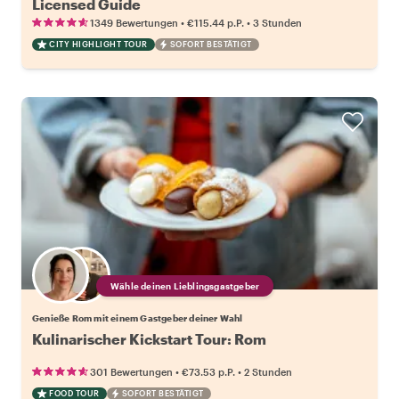
Licensed Guide
•
•
1349 Bewertungen
€115.44
p.P.
3 Stunden
CITY HIGHLIGHT TOUR
SOFORT BESTÄTIGT
Wähle deinen Lieblingsgastgeber
Genieße Rom mit einem Gastgeber deiner Wahl
Kulinarischer Kickstart Tour: Rom
•
•
301 Bewertungen
€73.53
p.P.
2 Stunden
FOOD TOUR
SOFORT BESTÄTIGT