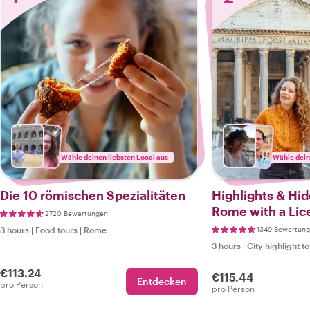
Wähle deinen liebsten Local aus
Wähle dein
Die 10 römischen Spezialitäten
Highlights & Hi
Rome with a Lic
2720 Bewertungen
3 hours
|
Food tours
|
Rome
1349 Bewertun
3 hours
|
City highlight t
€113.24
€115.44
Entdecken
pro Person
pro Person