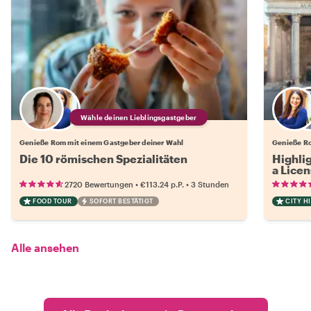
Wähle deinen Lieblingsgastgeber
Genieße Rom mit einem Gastgeber deiner Wahl
Genieße Ro
Die 10 römischen Spezialitäten
Highli
a Lice
•
•
2720 Bewertungen
€113.24
p.P.
3 Stunden
FOOD TOUR
SOFORT BESTÄTIGT
CITY H
Alle ansehen