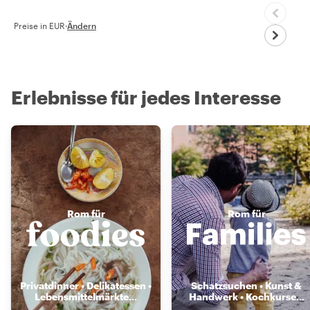
Preise in EUR
·
Ändern
Erlebnisse für jedes Interesse
Rom für
Rom für
Privatdinner • Delikatessen •
Schatzsuchen • Kunst &
Lebensmittelmärkte
...
Handwerk • Kochkurse
...