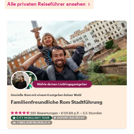
Alle privaten Reiseführer ansehen
Wähle deinen Lieblingsgastgeber
Genieße Rom mit einem Gastgeber deiner Wahl
Familienfreundliche Rom Stadtführung
•
•
220 Bewertungen
€121.69
p.P.
3.5 Stunden
CITY HIGHLIGHT TOUR
SOFORT BESTÄTIGT
FAMILIENFREUNDLICH