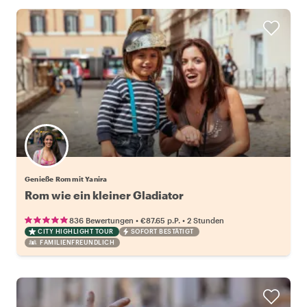
Genieße Rom mit Yanira
Rom wie ein kleiner Gladiator
•
•
836 Bewertungen
€87.65
p.P.
2 Stunden
CITY HIGHLIGHT TOUR
SOFORT BESTÄTIGT
FAMILIENFREUNDLICH