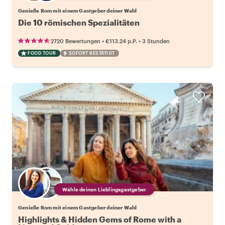
Genieße Rom mit einem Gastgeber deiner Wahl
Die 10 römischen Spezialitäten
•
•
2720 Bewertungen
€113.24
p.P.
3 Stunden
FOOD TOUR
SOFORT BESTÄTIGT
Wähle deinen Lieblingsgastgeber
Genieße Rom mit einem Gastgeber deiner Wahl
Highlights & Hidden Gems of Rome with a