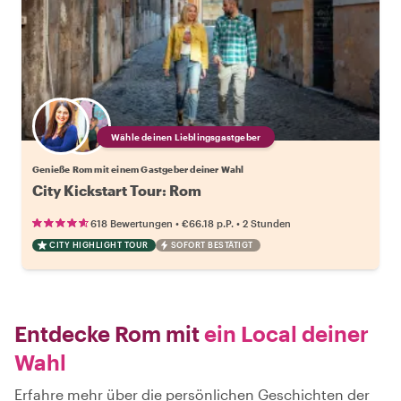
Wähle deinen Lieblingsgastgeber
Genieße Rom mit einem Gastgeber deiner Wahl
City Kickstart Tour: Rom
•
•
618 Bewertungen
€66.18
p.P.
2 Stunden
CITY HIGHLIGHT TOUR
SOFORT BESTÄTIGT
Entdecke Rom mit
ein Local deiner
Wahl
Erfahre mehr über die persönlichen Geschichten der