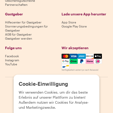
Geschenkgutscheine
Partnerschaften
Gastgeber
Lade unsere App herunter
Hilfecenter für Gastgeber
App Store
Stornierungsbedingungen für
Google Play Store
Gastgeber
AGB für Gastgeber
Gastgeber werden
Folge uns
Wir akzeptieren
Mastercard, Visa, Amex, Di
Facebook
Instagram
YouTube
Verfügbarkeit variiert je nach Reiseziel
Cookie-Einwilligung
©
2026
Withlocals.com
|
Datenschutzerklärung
|
Cookies
|
Seitenübersicht
Wir verwenden Cookies, um dir das beste
Erlebnis auf unserer Plattform zu bieten!
Außerdem nutzen wir Cookies für Analyse-
und Marketingzwecke.