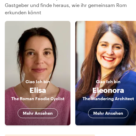
Gastgeber und finde heraus, wie ihr gemeinsam Rom
erkunden könnt
Ciao
Ich bin
Ciao
Ich bin
Elisa
Eleonora
The Roman Foodie Cyclist
The Wandering Architect
Mehr Ansehen
Mehr Ansehen