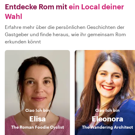
Entdecke Rom mit
ein Local deiner
Wahl
Erfahre mehr über die persönlichen Geschichten der
Gastgeber und finde heraus, wie ihr gemeinsam Rom
erkunden könnt
Ciao
Ich bin
Ciao
Ich bin
Elisa
Eleonora
The Roman Foodie Cyclist
The Wandering Architect