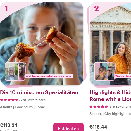
1
2
Wähle deinen liebsten Local aus
Wähle dein
Die 10 römischen Spezialitäten
Highlights & Hi
Rome with a Lic
2720 Bewertungen
3 hours
|
Food tours
|
Rome
1349 Bewertun
3 hours
|
City highlight t
€113.24
€115.44
Entdecken
pro Person