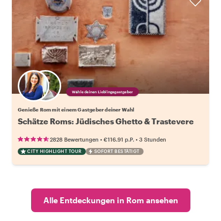
Wähle deinen Lieblingsgastgeber
Genieße Rom mit einem Gastgeber deiner Wahl
Schätze Roms: Jüdisches Ghetto & Trastevere
•
•
2828 Bewertungen
€116.91
p.P.
3 Stunden
CITY HIGHLIGHT TOUR
SOFORT BESTÄTIGT
Alle Entdeckungen in Rom ansehen