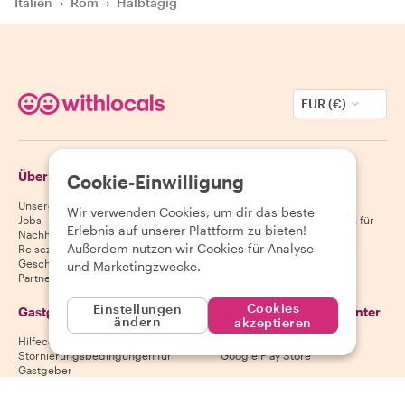
Italien
›
Rom
›
Halbtägig
EUR (€)
Über Withlocals
Gäste
Cookie-Einwilligung
Unsere Geschichte
Hilfecenter für Gäste
Wir verwenden Cookies, um dir das beste
Jobs
Stornierungsbedingungen für
Erlebnis auf unserer Plattform zu bieten!
Nachhaltigkeit
Gäste
Außerdem nutzen wir Cookies für Analyse-
Reiseziele
AGB für Gäste
Geschenkgutscheine
und Marketingzwecke.
Partnerschaften
Cookies
Einstellungen
Gastgeber
Lade unsere App herunter
ändern
akzeptieren
Hilfecenter für Gastgeber
App Store
Stornierungsbedingungen für
Google Play Store
Gastgeber
AGB für Gastgeber
Gastgeber werden