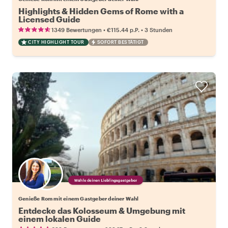
Highlights & Hidden Gems of Rome with a
Licensed Guide
•
•
1349 Bewertungen
€115.44
p.P.
3 Stunden
CITY HIGHLIGHT TOUR
SOFORT BESTÄTIGT
Wähle deinen Lieblingsgastgeber
Genieße Rom mit einem Gastgeber deiner Wahl
Entdecke das Kolosseum & Umgebung mit
einem lokalen Guide