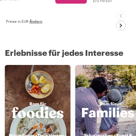
pro Person
Preise in EUR
·
Ändern
Erlebnisse für jedes Interesse
Rom für
Rom für
Privatdinner • Delikatessen •
Schatzsuchen • Kunst &