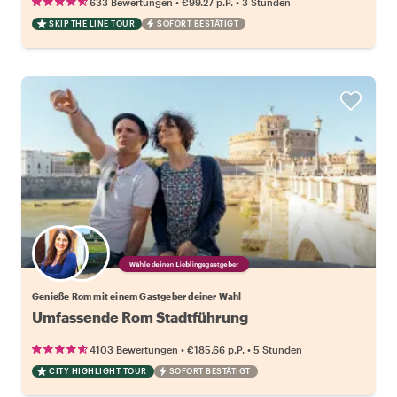
•
•
633 Bewertungen
€99.27
p.P.
3 Stunden
SKIP THE LINE TOUR
SOFORT BESTÄTIGT
Wähle deinen Lieblingsgastgeber
Genieße Rom mit einem Gastgeber deiner Wahl
Umfassende Rom Stadtführung
•
•
4103 Bewertungen
€185.66
p.P.
5 Stunden
CITY HIGHLIGHT TOUR
SOFORT BESTÄTIGT