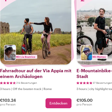
Mit Lia Beatrice
Mit Matteo
Fahrradtour auf der Via Appia mit
E-Mountainbike-
einem Archäologen
Stadt
214 Bewertungen
37 Bewertunge
3 hours
|
Off the beaten track
|
Rome
3 hours
|
city highlight to
€103.24
€105.00
Entdecken
pro Person
pro Person