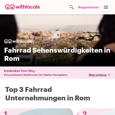
Registrieren
Fahrrad Sehenswürdigkeiten in
Rom
Entdecken
Dein Weg
Personalisierte Stadttouren mit lokalen Gastgebern.
Mehr erfahren
Top 3 Fahrrad
Unternehmungen in Rom
1
2