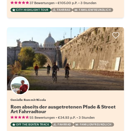
•
•
37 Bewertungen
€105.00
p.P.
3 Stunden
CITY HIGHLIGHT TOUR
FAHRRAD
FAMILIENFREUNDLICH
Genieße Rom mit Nicola
Rom abseits der ausgetretenen Pfade & Street
Art Fahrradtour
•
•
55 Bewertungen
€34.93
p.P.
3 Stunden
OFF THE BEATEN TRACK
FAHRRAD
FAMILIENFREUNDLICH