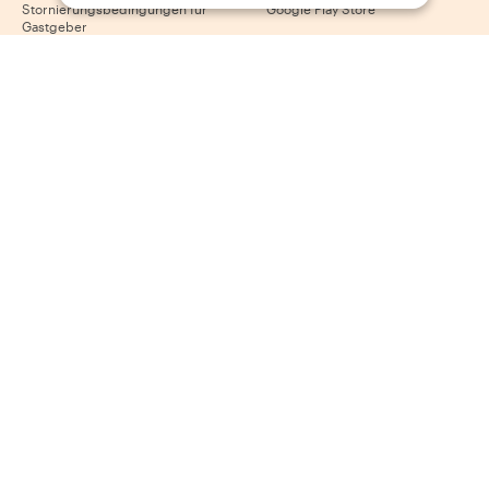
Stornierungsbedingungen für
Google Play Store
Gastgeber
AGB für Gastgeber
Gastgeber werden
Folge uns
Wir akzeptieren
Mastercard, Visa, Amex, Di
Facebook
Instagram
YouTube
Verfügbarkeit variiert je nach Reiseziel
©
2026
Withlocals.com
|
Datenschutzerklärung
|
Cookies
|
Seitenübersicht