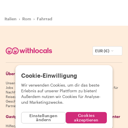
Italien
›
Rom
›
Fahrrad
EUR (€)
Über Withlocals
Gäste
Cookie-Einwilligung
Unsere Geschichte
Hilfecenter für Gäste
Wir verwenden Cookies, um dir das beste
Jobs
Stornierungsbedingungen für
Erlebnis auf unserer Plattform zu bieten!
Nachhaltigkeit
Gäste
Außerdem nutzen wir Cookies für Analyse-
Reiseziele
AGB für Gäste
Geschenkgutscheine
und Marketingzwecke.
Partnerschaften
Cookies
Einstellungen
Gastgeber
Lade unsere App herunter
ändern
akzeptieren
Hilfecenter für Gastgeber
App Store