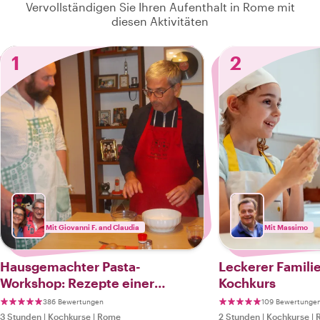
Vervollständigen Sie Ihren Aufenthalt in Rome mit
diesen Aktivitäten
1
2
Mit Giovanni F. and Claudia
Mit Massimo
Hausgemachter Pasta-
Leckerer Famili
Workshop: Rezepte einer
Kochkurs
römischen Mutter
386 Bewertungen
109 Bewertunge
3 Stunden
|
Kochkurse
|
Rome
2 Stunden
|
Kochkurse
|