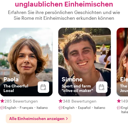
unglaublichen Einheimischen
Erfahren Sie ihre persönlichen Geschichten und wie
Sie Rome mit Einheimischen erkunden können
Paola
Simone
El
The Cheerful
Sport and farm
The
Local
"olive oil maker"
Jour
285 Bewertungen
348 Bewertungen
149
English・Français・Italiano
English・Español・Italiano
Eng
Ital
Alle Einheimischen anzeigen