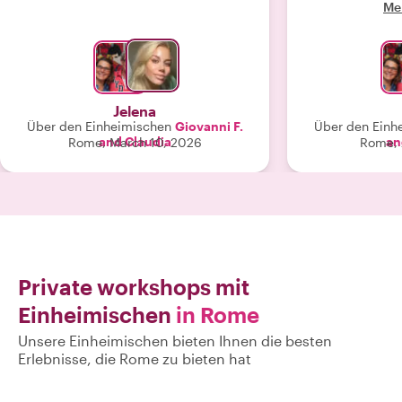
Me
unterhalten. E
Abend und un
auch
Jelena
Über den Einheimischen
Giovanni F.
Über den Einh
and Claudia
an
Rome, March 10, 2026
Rome, 
Private workshops mit
Einheimischen
in Rome
Unsere Einheimischen bieten Ihnen die besten
Erlebnisse, die Rome zu bieten hat