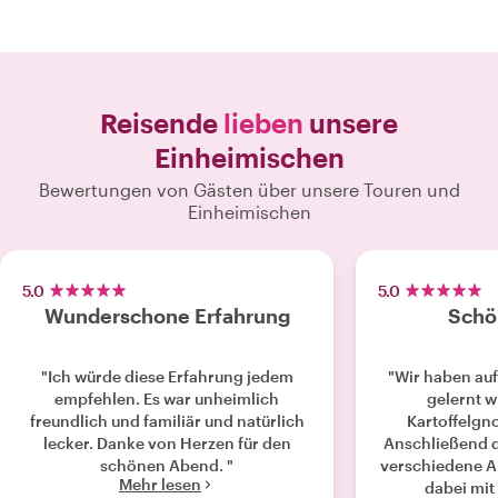
Reisende
lieben
unsere
Einheimischen
Bewertungen von Gästen über unsere Touren und
Einheimischen
5.0
5.0
Wunderschone Erfahrung
Schö
"Ich würde diese Erfahrung jedem
"Wir haben au
empfehlen. Es war unheimlich
gelernt w
freundlich und familiär und natürlich
Kartoffelgn
lecker. Danke von Herzen für den
Anschließend du
schönen Abend. "
verschiedene A
Mehr lesen
dabei mit