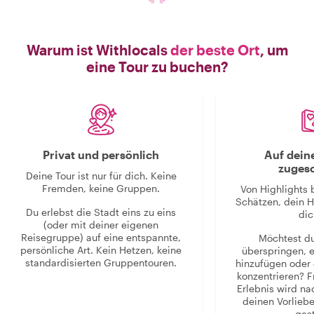
Warum ist Withlocals
der beste Ort
, um
eine Tour zu buchen?
Privat und persönlich
Auf dein
zugesc
Deine Tour ist nur für dich. Keine
Fremden, keine Gruppen.
Von Highlights 
Schätzen, dein H
Du erlebst die Stadt eins zu eins
dic
(oder mit deiner eigenen
Reisegruppe) auf eine entspannte,
Möchtest d
persönliche Art. Kein Hetzen, keine
überspringen, 
standardisierten Gruppentouren.
hinzufügen oder 
konzentrieren? F
Erlebnis wird n
deinen Vorlieb
gest